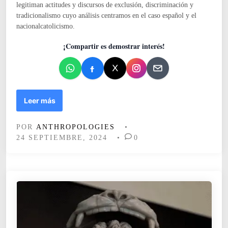
legitiman actitudes y discursos de exclusión, discriminación y
tradicionalismo cuyo análisis centramos en el caso español y el
nacionalcatolicismo.
¡Compartir es demostrar interés!
E
Leer más
N
B
POR
ANTHROPOLOGIES
•
U
24 SEPTIEMBRE, 2024
•
0
S
C
A
D
E
L
E
N