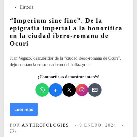
R
P
Historia
E
u
M
“Imperium sine fine”. De la
b
A
l
epigrafía imperial a la honorífica
D
i
en la ciudad ibero-romana de
E
c
Ocuri
R
a
E
d
C
o
Juan Vegazo, descubridor de la “ciudad ibero-romana de Ocuri”,
H
e
dejó constancia en su cuaderno del hallazgo…
A
n
.
¡Compartir es demostrar interés!
E
L
C
A
S
“
Leer más
O
I
D
m
POR
ANTHROPOLOGIES
•
9 ENERO, 2024
•
E
p
0
E
e