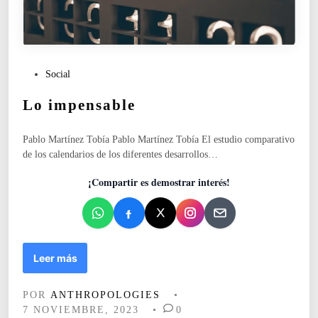
r
e
n
l
a
P
Social
s
u
o
Lo impensable
b
m
l
b
i
r
Pablo Martínez Tobía Pablo Martínez Tobía El estudio comparativo
c
a
de los calendarios de los diferentes desarrollos…
a
m
d
¡Compartir es demostrar interés!
i
o
e
e
n
n
t
r
a
L
Leer más
s
o
t
i
POR
ANTHROPOLOGIES
•
u
m
7 NOVIEMBRE, 2023
•
0
p
p