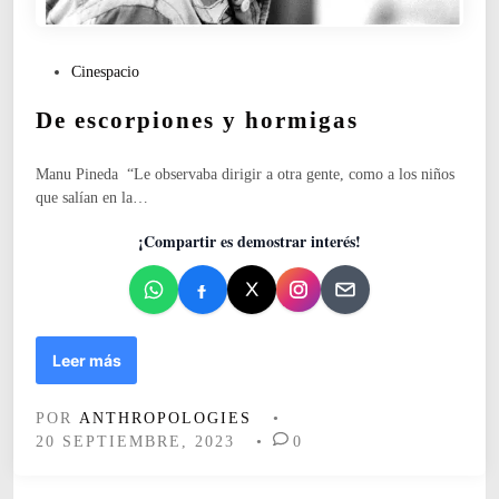
n
i
n
P
Cinespacio
a
u
e
De escorpiones y hormigas
b
n
l
E
i
Manu Pineda “Le observaba dirigir a otra gente, como a los niños
u
c
que salían en la…
r
a
o
d
¡Compartir es demostrar interés!
p
o
a
e
.
n
E
l
D
Leer más
r
e
e
e
t
POR
ANTHROPOLOGIES
•
s
o
20 SEPTIEMBRE, 2023
•
0
c
d
o
e