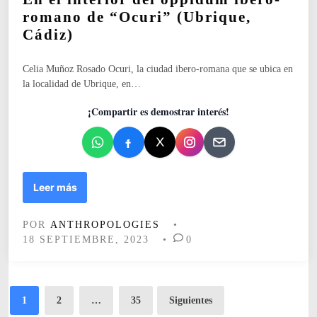
i
romano de “Ocuri” (Ubrique,
c
Cádiz)
a
d
o
Celia Muñoz Rosado Ocuri, la ciudad ibero-romana que se ubica en
e
la localidad de Ubrique, en…
n
¡Compartir es demostrar interés!
“
Leer más
L
a
POR
ANTHROPOLOGIES
•
R
18 SEPTIEMBRE, 2023
•
0
e
s
p
u
Paginación
1
2
…
35
Siguientes
b