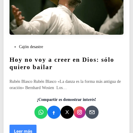
¿
u
n
e
r
r
o
P
Cajón desastre
r
u
e
Hoy no voy a creer en Dios: sólo
b
n
l
quiero bailar
e
i
l
c
s
Rubén Blasco Rubén Blasco «La danza es la forma más antigua de
a
a
oración» Bernhard Wosien Los…
d
r
o
c
¡Compartir es demostrar interés!
e
ó
n
f
a
g
o
H
Leer más