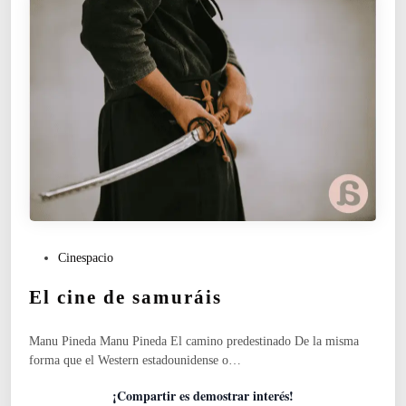
r
o
n
o
m
í
a
:
d
e
l
c
o
P
Cinespacio
s
u
m
El cine de samuráis
b
o
l
s
i
a
Manu Pineda Manu Pineda El camino predestinado De la misma
c
n
forma que el Western estadounidense o…
a
u
d
¡Compartir es demostrar interés!
e