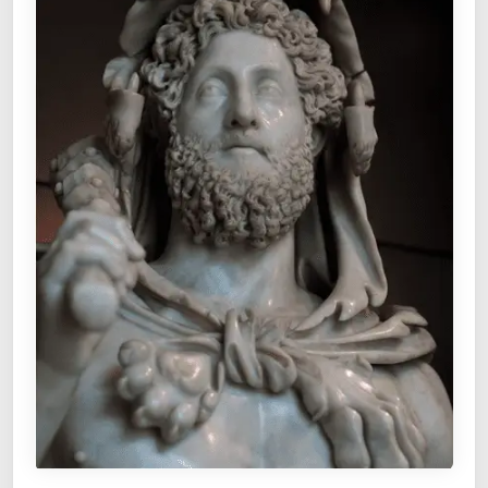
E
M
I
G
O
:
N
A
C
I
O
N
A
L
I
S
M
O
Y
E
X
T