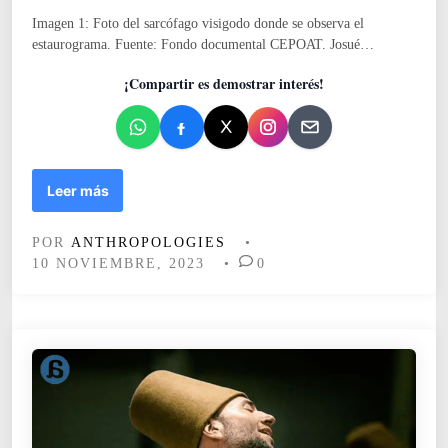
a
m
Imagen 1: Foto del sarcófago visigodo donde se observa el
d
e
estaurograma. Fuente: Fondo documental CEPOAT. Josué…
o
n
e
o
¡Compartir es demostrar interés!
n
l
o
g
í
a
“
Leer más
d
O
e
m
l
POR
ANTHROPOLOGIES
•
e
a
10 NOVIEMBRE, 2023
•
0
g
s
a
v
y
e
A
j
l
e
f
c
a
e
”
s
: