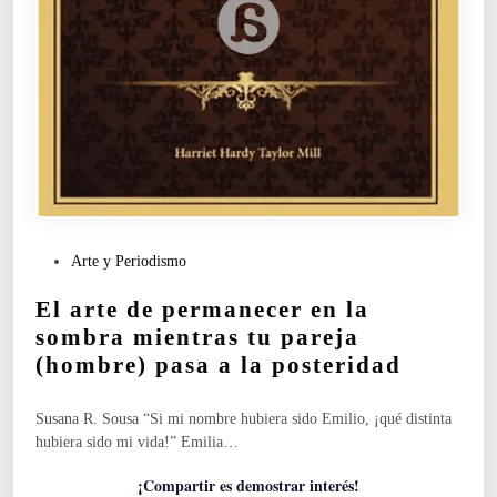
M
ó
u
l
l
o
a
q
?
u
i
e
r
o
b
a
P
Arte y Periodismo
i
u
l
El arte de permanecer en la
b
a
l
sombra mientras tu pareja
r
i
(hombre) pasa a la posteridad
c
a
Susana R. Sousa “Si mi nombre hubiera sido Emilio, ¡qué distinta
d
hubiera sido mi vida!” Emilia…
o
e
¡Compartir es demostrar interés!
n