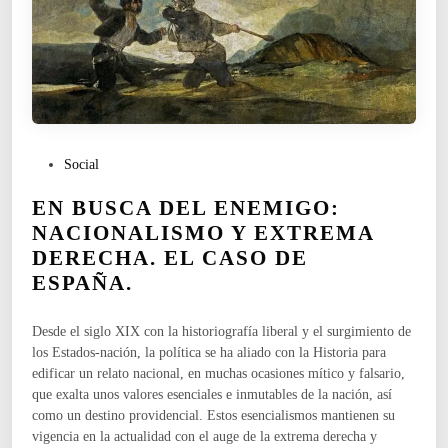
P
Social
u
EN BUSCA DEL ENEMIGO:
b
l
NACIONALISMO Y EXTREMA
i
DERECHA. EL CASO DE
c
ESPAÑA.
a
d
o
Desde el siglo XIX con la historiografía liberal y el surgimiento de
e
los Estados-nación, la política se ha aliado con la Historia para
n
edificar un relato nacional, en muchas ocasiones mítico y falsario,
que exalta unos valores esenciales e inmutables de la nación, así
como un destino providencial. Estos esencialismos mantienen su
vigencia en la actualidad con el auge de la extrema derecha y