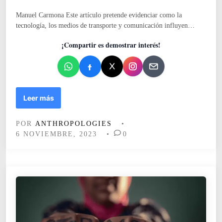
l
o
i
Manuel Carmona Este artículo pretende evidenciar como la
s
c
tecnología, los medios de transporte y comunicación influyen…
t
a
e
d
¡Compartir es demostrar interés!
r
o
i
e
d
n
a
d
V
Leer más
i
a
POR
ANTHROPOLOGIES
•
j
6 NOVIEMBRE, 2023
•
0
a
r
e
n
e
l
t
i