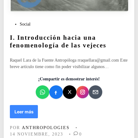
P
Social
u
I. Introducción hacia una
b
l
fenomenología de las vejeces
i
c
Raquel Lara de la Fuente Antropóloga rraquellara@gmail.com Este
a
breve artículo tiene como fin poder visibilizar algunos…
d
o
¡Compartir es demostrar interés!
e
n
I
Leer más
.
I
POR
ANTHROPOLOGIES
•
n
14 NOVIEMBRE, 2023
•
0
t