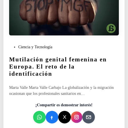
e
m
p
o
P
Ciencia y Tecnología
u
Mutilación genital femenina en
b
l
Europa. El reto de la
i
identificación
c
a
Marta Valle Marta Valle Carbajo La globalización y la migración
d
ocasionan que los profesionales sanitarios en…
o
e
¡Compartir es demostrar interés!
n