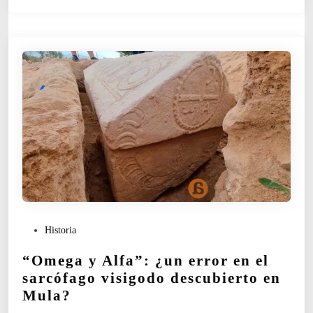
r
o
d
u
c
c
i
ó
n
h
a
c
i
a
u
P
Historia
n
u
a
“Omega y Alfa”: ¿un error en el
b
f
l
sarcófago visigodo descubierto en
e
i
n
Mula?
c
o