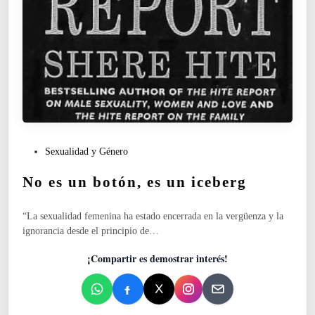
g
r
a
f
í
a
i
m
p
e
P
r
Sexualidad y Género
u
i
No es un botón, es un iceberg
b
a
l
l
i
a
“La sexualidad femenina ha estado encerrada en la vergüenza y la
c
l
ignorancia desde el principio de…
a
a
d
h
¡Compartir es demostrar interés!
o
o
e
n
n
o
r