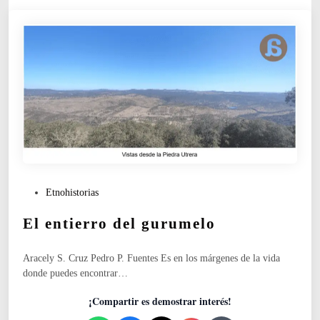
r
l
p
a
i
i
o
d
n
e
e
n
s
t
y
i
h
f
o
i
r
c
m
a
i
c
P
Etnohistorias
g
i
u
a
ó
El entierro del gurumelo
b
s
n
l
i
Aracely S. Cruz Pedro P. Fuentes Es en los márgenes de la vida
c
donde puedes encontrar…
a
d
¡Compartir es demostrar interés!
o