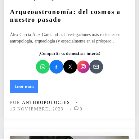
r
u
r
Arqueoastronomía: del cosmos a
o
b
g
m
l
nuestro pasado
a
i
n
c
Álex García Álex García «Las investigaciones más recientes en
a
a
antropología, arqueología (y especialmente en el próspero…
d
d
e
o
¡Compartir es demostrar interés!
O
e
c
n
u
r
i
A
Leer más
r
q
POR
ANTHROPOLOGIES
•
u
16 NOVIEMBRE, 2023
•
0
e
o
a
s
t