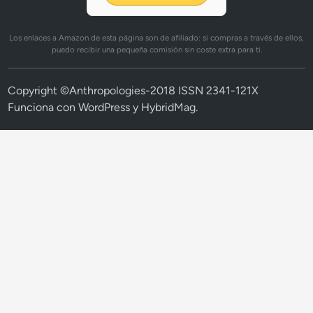
Los enlaces a Amazon de esta página son de afiliado: si compras a través de ellos,
puedo recibir una pequeña comisión sin coste extra para ti.
Copyright ©Anthropologies-2018 ISSN 2341-121X
Funciona con
WordPress
y
HybridMag
.