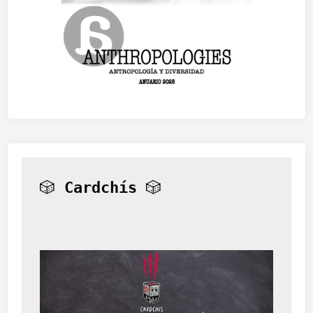
🎲 
Cardchís
 🎲