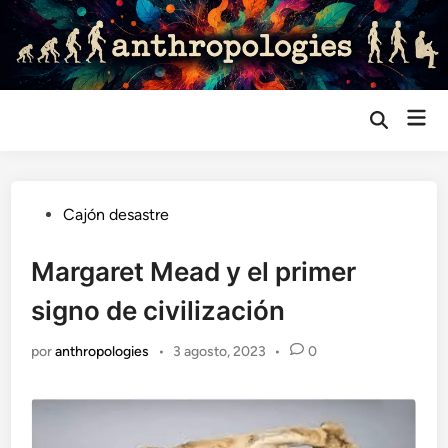
Saltar
al
contenido
Me
Abrir
búsqueda
prin
Publicado
Cajón desastre
en
Margaret Mead y el primer
signo de civilización
por
anthropologies
•
3 agosto, 2023
•
0