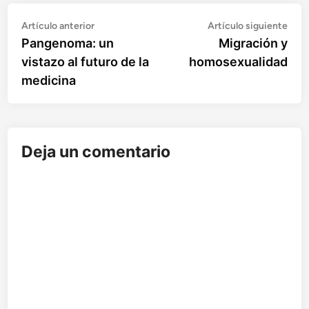
Artículo
Artí
Navegación
Artículo anterior
Artículo siguiente
anterior:
sigu
Pangenoma: un
Migración y
de
vistazo al futuro de la
homosexualidad
entradas
medicina
Deja un comentario