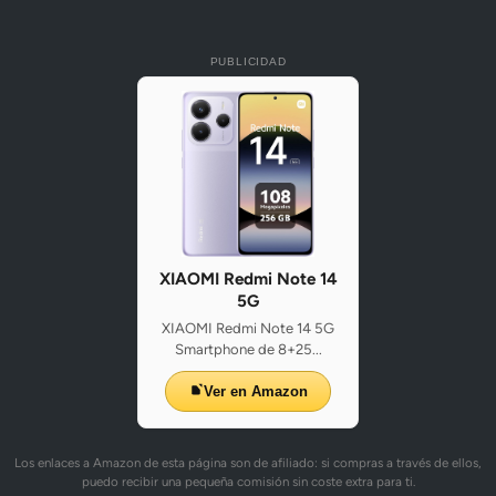
PUBLICIDAD
XIAOMI Redmi Note 14
5G
XIAOMI Redmi Note 14 5G
Smartphone de 8+25...
Ver en Amazon
Los enlaces a Amazon de esta página son de afiliado: si compras a través de ellos,
puedo recibir una pequeña comisión sin coste extra para ti.