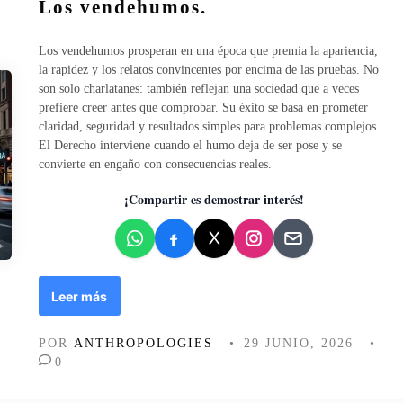
Los vendehumos.
s
b
i
l
s
i
Los vendehumos prosperan en una época que premia la apariencia,
t
c
la rapidez y los relatos convincentes por encima de las pruebas. No
e
a
son solo charlatanes: también reflejan una sociedad que a veces
m
d
prefiere creer antes que comprobar. Su éxito se basa en prometer
a
o
claridad, seguridad y resultados simples para problemas complejos.
.
e
El Derecho interviene cuando el humo deja de ser pose y se
n
convierte en engaño con consecuencias reales.
¡Compartir es demostrar interés!
L
Leer más
o
s
POR
ANTHROPOLOGIES
•
29 JUNIO, 2026
•
v
0
e
n