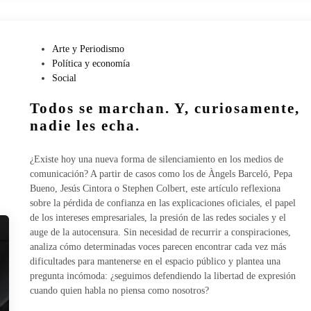
d
e
h
u
P
Arte y Periodismo
m
u
Política y economía
o
b
Social
s
l
Todos se marchan. Y, curiosamente,
.
i
c
nadie les echa.
a
d
¿Existe hoy una nueva forma de silenciamiento en los medios de
o
comunicación? A partir de casos como los de Àngels Barceló, Pepa
e
Bueno, Jesús Cintora o Stephen Colbert, este artículo reflexiona
n
sobre la pérdida de confianza en las explicaciones oficiales, el papel
de los intereses empresariales, la presión de las redes sociales y el
auge de la autocensura. Sin necesidad de recurrir a conspiraciones,
analiza cómo determinadas voces parecen encontrar cada vez más
dificultades para mantenerse en el espacio público y plantea una
pregunta incómoda: ¿seguimos defendiendo la libertad de expresión
cuando quien habla no piensa como nosotros?