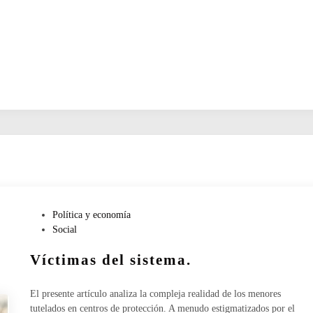
P
Política y economía
u
Social
b
Víctimas del sistema.
l
i
c
El presente artículo analiza la compleja realidad de los menores
a
tutelados en centros de protección. A menudo estigmatizados por el