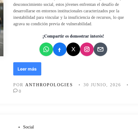
d
desconocimiento social, estos jóvenes enfrentan el desafío de
o
desarrollarse en entornos institucionales caracterizados por la
e
inestabilidad para vincular y la insuficiencia de recursos, lo que
n
agrava su condición previa de vulnerabilidad.
¡Compartir es demostrar interés!
V
Leer más
í
c
POR
ANTHROPOLOGIES
•
30 JUNIO, 2026
•
t
0
i
m
a
s
d
e
P
Social
l
u