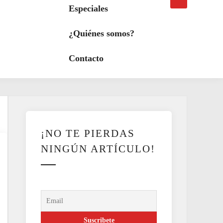
búsqueda
a
Especiales
modo
oscuro
¿Quiénes somos?
Contacto
¡NO TE PIERDAS
NINGÚN ARTÍCULO!