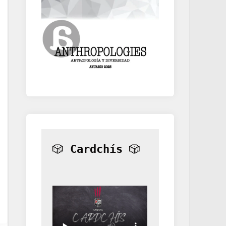
🎲 
Cardchís
 🎲