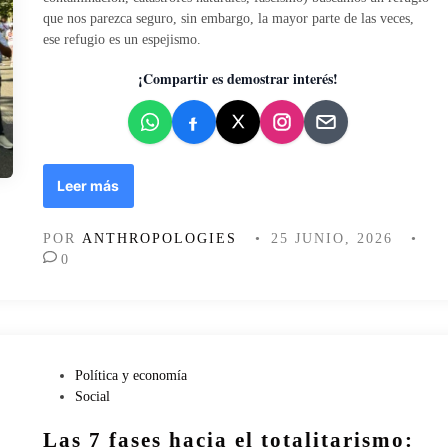
c
o
que nos parezca seguro, sin embargo, la mayor parte de las veces,
u
e
ese refugio es un espejismo.
r
n
i
¡Compartir es demostrar interés!
o
s
a
m
e
E
Leer más
n
l
t
f
e
POR
ANTHROPOLOGIES
•
25 JUNIO, 2026
•
a
,
0
l
n
s
a
o
d
r
i
e
e
f
P
Política y economía
l
u
u
Social
e
g
b
s
Las 7 fases hacia el totalitarismo:
i
l
e