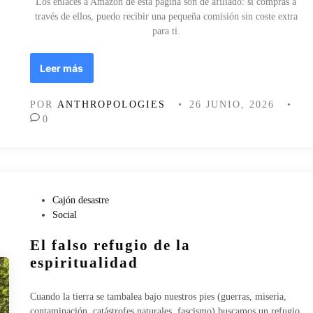
Los enlaces a Amazon de esta página son de afiliado: si compras a
través de ellos, puedo recibir una pequeña comisión sin coste extra
para ti.
T
Leer más
o
d
POR
ANTHROPOLOGIES
•
26 JUNIO, 2026
•
o
0
s
s
e
m
a
r
P
Cajón desastre
c
u
Social
h
b
El falso refugio de la
a
l
n
i
espiritualidad
.
c
Y
a
Cuando la tierra se tambalea bajo nuestros pies (guerras, miseria,
,
d
contaminación, catástrofes naturales, fascismo) buscamos un refugio