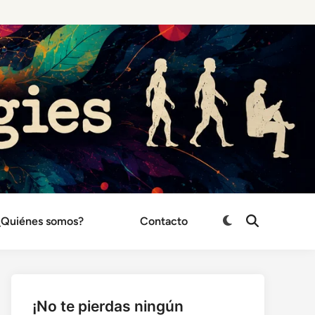
¿Quiénes somos?
Contacto
Cambiar
Abrir
búsqueda
a
modo
oscuro
¡No te pierdas ningún