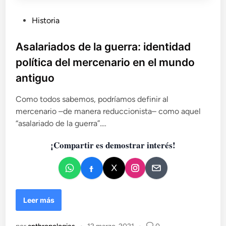
u
a
P
Historia
n
u
d
b
Asalariados de la guerra: identidad
o
l
e
política del mercenario en el mundo
i
l
antiguo
p
c
o
a
Como todos sabemos, podríamos definir al
d
d
mercenario –de manera reduccionista– como aquel
e
o
r
“asalariado de la guerra”.…
e
s
n
e
¡Compartir es demostrar interés!
e
j
e
r
c
A
Leer más
e
s
d
a