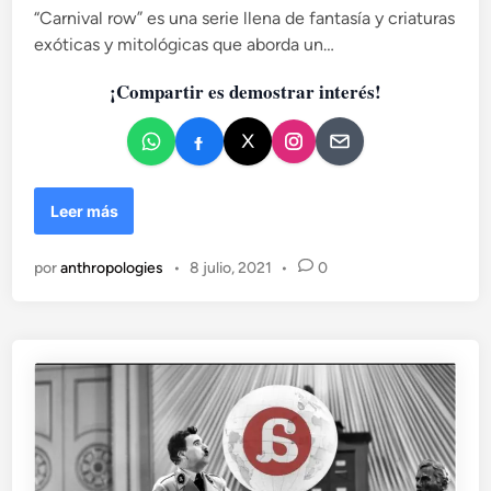
l
c
“Carnival row” es una serie llena de fantasía y criaturas
O
a
exóticas y mitológicas que aborda un…
k
d
u
¡Compartir es demostrar interés!
o
r
e
u
n
o
:
O
P
Leer más
v
e
a
q
h
por
anthropologies
•
8 julio, 2021
•
0
u
e
e
r
ñ
e
a
r
s
o
p
s
i
,
n
m
c
e
e
m