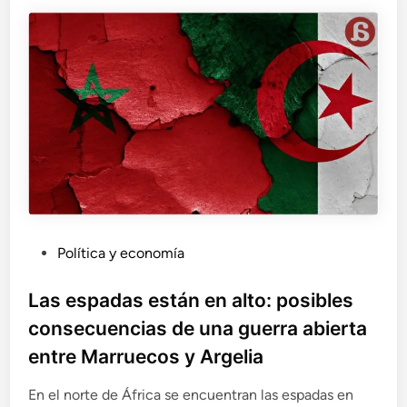
m
o
(
b
u
e
n
o
,
e
l
p
e
n
P
Política y economía
ú
u
l
b
Las espadas están en alto: posibles
t
l
i
consecuencias de una guerra abierta
i
m
entre Marruecos y Argelia
c
o
)
a
En el norte de África se encuentran las espadas en
p
d