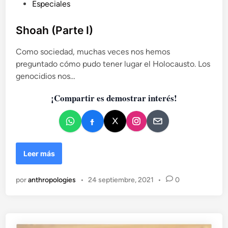
P
Especiales
r
g
u
e
u
n
l
b
Shoah (Parte I)
p
i
l
a
a
Como sociedad, muchas veces nos hemos
i
í
preguntado cómo pudo tener lugar el Holocausto. Los
c
s
genocidios nos…
a
s
d
i
¡Compartir es demostrar interés!
n
o
i
e
n
n
d
i
S
o
Leer más
h
s
o
por
anthropologies
•
24 septiembre, 2021
•
0
a
h
(
P
a