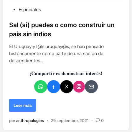
c
u
P
Especiales
e
u
n
b
Sal (si) puedes o como construir un
c
l
i
país sin indios
i
a
s
c
El Uruguay y l@s uruguay@s, se han pensado
d
a
históricamente como parte de una nación de
e
d
descendientes…
u
o
n
¡Compartir es demostrar interés!
e
a
n
g
u
e
r
S
Leer más
r
a
a
l
a
por
anthropologies
•
29 septiembre, 2021
•
0
(
b
s
i