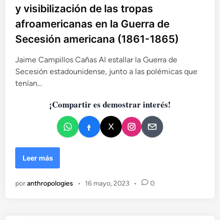
l
y visibilización de las tropas
r
i
e
afroamericanas en la Guerra de
c
l
Secesión americana (1861-1865)
a
p
r
d
Jaime Campillos Cañas Al estallar la Guerra de
e
o
s
Secesión estadounidense, junto a las polémicas que
e
e
tenían…
n
n
t
¡Compartir es demostrar interés!
e
.
P
r
e
L
Leer más
c
o
e
s
d
por
anthropologies
•
16 mayo, 2023
•
0
s
e
o
n
l
t
d