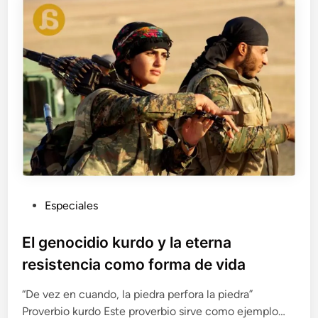
r
t
e
I
)
P
Especiales
u
b
El genocidio kurdo y la eterna
l
resistencia como forma de vida
i
c
“De vez en cuando, la piedra perfora la piedra”
a
Proverbio kurdo Este proverbio sirve como ejemplo…