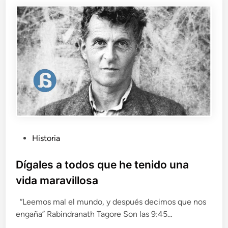
e
a
s
d
d
o
e
s
l
o
a
l
g
v
u
i
e
d
r
a
r
d
a
o
e
P
Historia
s
n
:
u
t
p
b
Dígales a todos que he tenido una
r
a
l
e
vida maravillosa
r
i
R
t
u
c
“Leemos mal el mundo, y después decimos que nos
i
s
a
c
engaña” Rabindranath Tagore Son las 9:45…
i
d
i