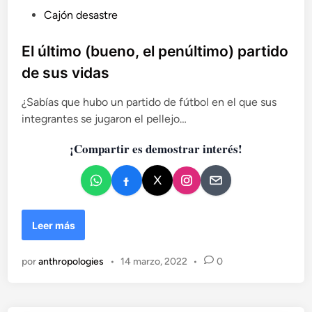
u
P
Cajón desastre
i
e
u
n
b
El último (bueno, el penúltimo) partido
p
l
de sus vidas
i
i
e
c
¿Sabías que hubo un partido de fútbol en el que sus
r
a
d
integrantes se jugaron el pellejo…
d
e
¡Compartir es demostrar interés!
e
o
s
e
e
n
l
p
u
E
Leer más
e
l
b
ú
por
anthropologies
•
14 marzo, 2022
•
0
l
l
o
t
i