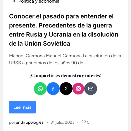
P
Política y economía
u
b
Conocer el pasado para entender el
l
presente. Precedentes de la guerra
i
entre Rusia y Ucrania en la disolución
c
de la Unión Soviética
a
d
Manuel Carmona Manuel Carmona La disolución de la
o
URSS a principios de los años 90 del…
e
n
¡Compartir es demostrar interés!
C
Leer más
o
n
por
anthropologies
•
31 julio, 2023
•
0
o