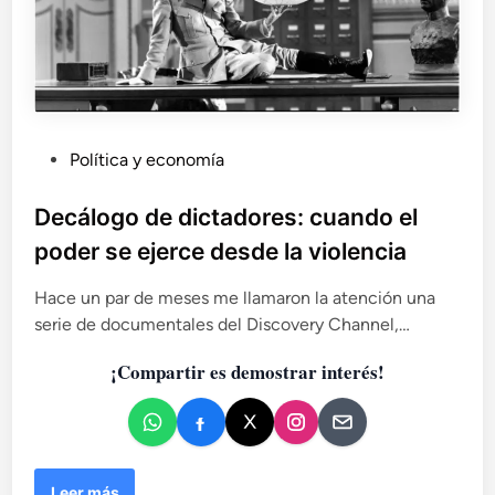
l
o
a
r
d
i
a
a
s
e
s
i
P
o
Política y economía
d
b
u
e
r
n
b
Decálogo de dictadores: cuando el
e
t
l
poder se ejerce desde la violencia
l
i
i
a
d
c
Hace un par de meses me llamaron la atención una
i
a
a
n
serie de documentales del Discovery Channel,…
d
d
m
f
i
¡Compartir es demostrar interés!
o
r
g
e
e
r
n
n
a
t
c
e
i
a
D
Leer más