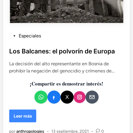
o
y
l
a
e
t
P
Especiales
e
u
r
b
Los Balcanes: el polvorín de Europa
n
l
a
La decisión del alto representante en Bosnia de
i
r
prohibir la negación del genocidio y crímenes de…
c
e
s
a
¡Compartir es demostrar interés!
i
d
s
o
t
e
e
n
n
c
L
Leer más
i
o
a
s
por
anthropologies
•
13 septiembre, 2021
•
0