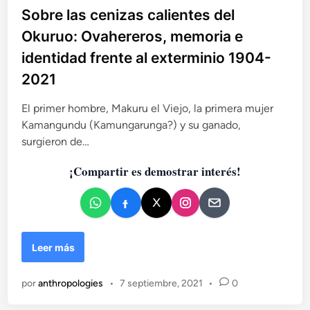
b
Sobre las cenizas calientes del
u
r
l
Okuruo: Ovahereros, memoria e
o
i
identidad frente al exterminio 1904-
p
c
a
2021
a
d
El primer hombre, Makuru el Viejo, la primera mujer
o
Kamangundu (Kamungarunga?) y su ganado,
e
surgieron de…
n
¡Compartir es demostrar interés!
S
Leer más
o
b
por
anthropologies
•
7 septiembre, 2021
•
0
r
e