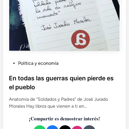
o
ó
l
n
e
a
n
m
t
e
a
r
p
i
o
c
r
a
n
n
a
P
Política y economía
a
t
u
(
u
1
b
En todas las guerras quien pierde es
r
8
l
a
el pueblo
6
i
l
1
c
e
Anatomía de “Soldados y Padres” de José Jurado
-
z
a
Morales Hay libros que vienen a ti en…
1
a
d
8
?
¡Compartir es demostrar interés!
o
6
5
e