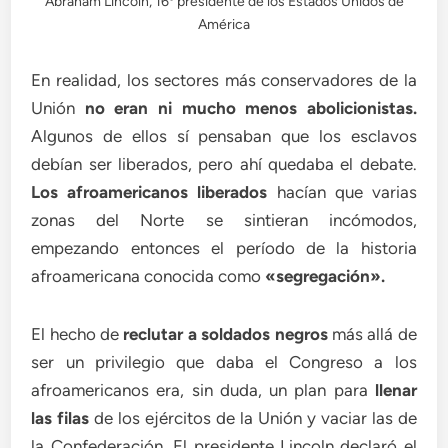
Abraham Lincoln, 16º presidente de los Estados Unidos de
América
En realidad, los sectores más conservadores de la
Unión
no eran ni mucho menos abolicionistas.
Algunos de ellos sí pensaban que los esclavos
debían ser liberados, pero ahí quedaba el debate.
Los afroamericanos liberados
hacían que varias
zonas del Norte se sintieran incómodos,
empezando entonces el período de la historia
afroamericana conocida como
«segregación
».
El hecho de
reclutar a soldados negros
más allá de
ser un privilegio que daba el Congreso a los
afroamericanos era, sin duda, un plan para
llenar
las filas
de los ejércitos de la Unión y vaciar las de
la Confederación. El presidente Lincoln declaró el