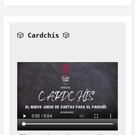
🎲 
Cardchís
 🎲