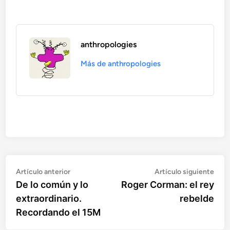
anthropologies
Más de anthropologies
Artículo
Artí
Navegación
Artículo anterior
Artículo siguiente
anterior:
sigu
De lo común y lo
Roger Corman: el rey
de
extraordinario.
rebelde
entradas
Recordando el 15M