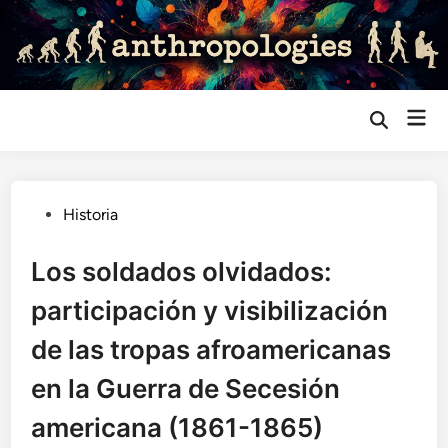
Saltar
al
contenido
Me
Abrir
búsqueda
prin
Publicado
Historia
en
Los soldados olvidados:
participación y visibilización
de las tropas afroamericanas
en la Guerra de Secesión
americana (1861-1865)