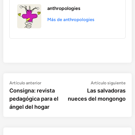
anthropologies
Más de anthropologies
Artículo
Artí
Navegación
Artículo anterior
Artículo siguiente
anterior:
sigu
Consigna: revista
Las salvadoras
de
pedagógica para el
nueces del mongongo
entradas
ángel del hogar