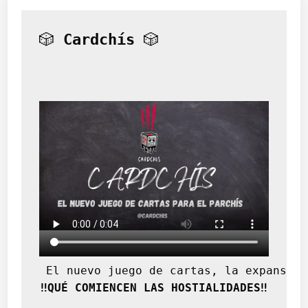
🎲 
Cardchís
 🎲
 El nuevo juego de cartas, la expansión
‼️QUÉ COMIENCEN LAS HOSTIALIDADES‼️