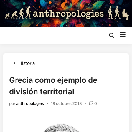
Saltar
al
contenido
Me
Abrir
búsqueda
prin
Publicado
Historia
en
Grecia como ejemplo de
división territorial
por
anthropologies
•
19 octubre, 2018
•
0