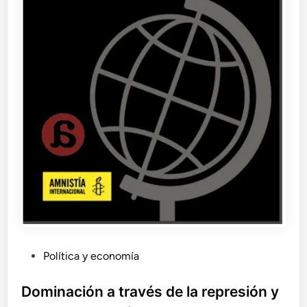
u
v
i
d
a
P
Política y economía
u
b
Dominación a través de la represión y
l