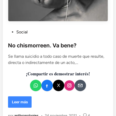
s
e
s
t
o
o
m
d
b
o
r
s
P
Social
a
d
u
s
e
b
No chismorreen. Va bene?
b
e
l
m
Se llama suicidio a todo caso de muerte que resulte,
i
o
directa o indirectamente de un acto,…
c
s
a
a
¡Compartir es demostrar interés!
d
b
o
o
e
r
d
n
a
N
Leer más
r
o
c
por
anthropologies
•
24 noviembre, 2021
•
4