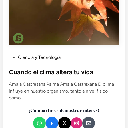
d
n
e
e
n
s
t
y
i
h
f
o
i
r
c
m
a
i
P
c
Ciencia y Tecnología
g
i
u
a
ó
s
b
Cuando el clima altera tu vida
n
l
Amaia Castresana Palma Amaia Castrexana El clima
i
influye en nuestro organismo, tanto a nivel físico
c
como…
a
d
¡Compartir es demostrar interés!
o
e
n