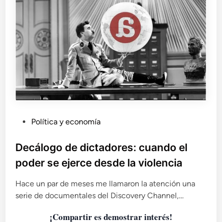
n
e
s
:
e
l
p
o
l
v
o
P
r
Política y economía
í
u
n
b
Decálogo de dictadores: cuando el
d
l
poder se ejerce desde la violencia
e
i
E
c
Hace un par de meses me llamaron la atención una
u
a
r
serie de documentales del Discovery Channel,…
d
o
p
¡Compartir es demostrar interés!
o