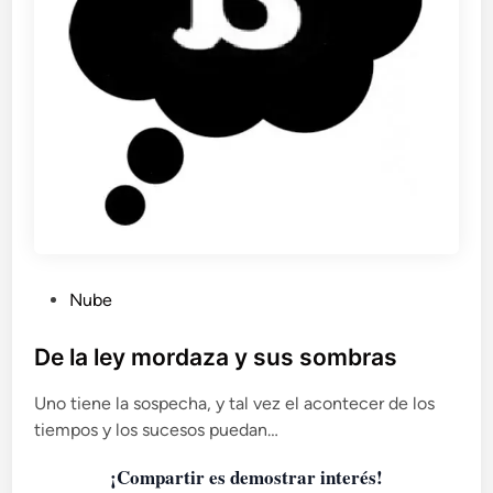
d
a
s
l
a
t
i
n
a
s
”
.
P
U
Nube
n
u
p
b
De la ley mordaza y sus sombras
r
l
o
Uno tiene la sospecha, y tal vez el acontecer de los
i
b
tiempos y los sucesos puedan…
c
l
a
e
¡Compartir es demostrar interés!
d
m