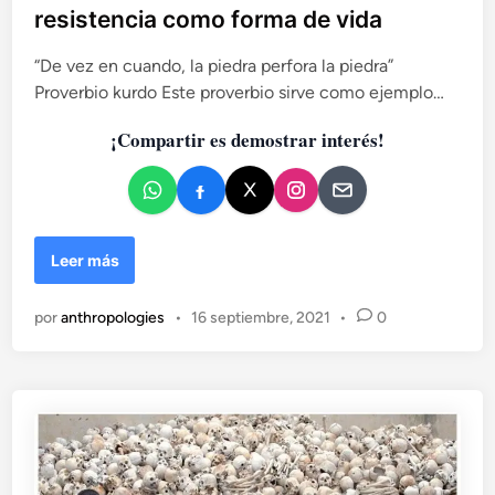
l
resistencia como forma de vida
i
c
“De vez en cuando, la piedra perfora la piedra”
a
Proverbio kurdo Este proverbio sirve como ejemplo…
d
¡Compartir es demostrar interés!
o
e
n
E
Leer más
l
g
por
anthropologies
•
16 septiembre, 2021
•
0
e
n
o
c
i
d
i
o