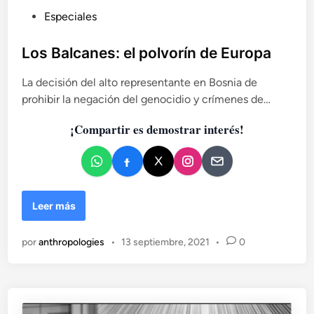
P
Especiales
u
b
Los Balcanes: el polvorín de Europa
l
La decisión del alto representante en Bosnia de
i
prohibir la negación del genocidio y crímenes de…
c
a
¡Compartir es demostrar interés!
d
o
e
n
L
Leer más
o
s
por
anthropologies
•
13 septiembre, 2021
•
0
B
a
l
c
a