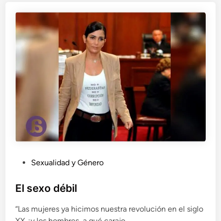
m
a
s
o
c
i
a
l
c
r
e
a
d
a
a
l
P
Sexualidad y Género
r
u
e
b
El sexo débil
d
l
e
“Las mujeres ya hicimos nuestra revolución en el siglo
i
d
XX ¿y los hombres, a qué carajo…