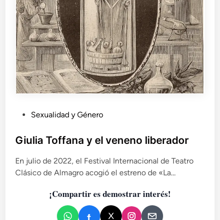
i
t
s
r
s
i
o
a
b
r
r
c
e
a
l
d
a
o
v
q
u
u
P
Sexualidad y Género
l
i
u
n
e
e
b
Giulia Toffana y el veneno liberador
r
r
l
e
a
En julio de 2022, el Festival Internacional de Teatro
i
f
c
Clásico de Almagro acogió el estreno de «La…
c
u
i
e
a
ó
¡Compartir es demostrar interés!
g
d
n
o
o
d
!
e