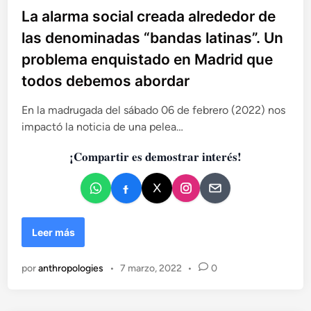
t
b
La alarma social creada alrededor de
a
l
las denominadas “bandas latinas”. Un
p
i
o
problema enquistado en Madrid que
c
r
todos debemos abordar
a
n
d
a
En la madrugada del sábado 06 de febrero (2022) nos
o
t
impactó la noticia de una pelea…
u
e
r
n
¡Compartir es demostrar interés!
a
l
e
z
a
?
L
Leer más
a
a
por
anthropologies
•
7 marzo, 2022
•
0
l
a
r