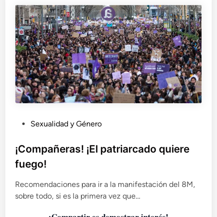
i
ó
n
a
t
r
a
v
é
s
d
e
P
Sexualidad y Género
l
u
a
b
¡Compañeras! ¡El patriarcado quiere
r
l
e
fuego!
i
p
c
r
Recomendaciones para ir a la manifestación del 8M,
e
a
sobre todo, si es la primera vez que…
s
d
i
¡Compartir es demostrar interés!
o