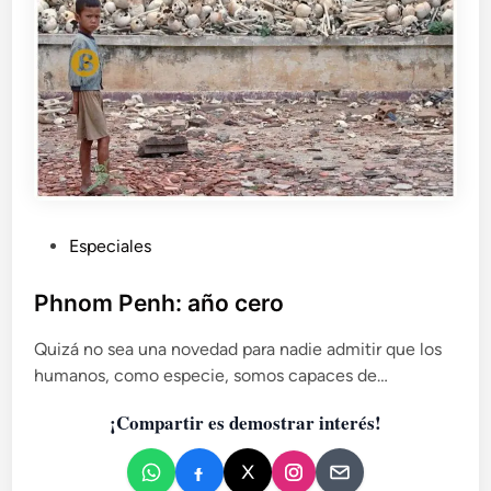
k
u
r
d
o
y
l
a
e
t
P
Especiales
e
u
r
n
b
Phnom Penh: año cero
a
l
r
Quizá no sea una novedad para nadie admitir que los
i
e
humanos, como especie, somos capaces de…
c
s
a
i
¡Compartir es demostrar interés!
d
s
o
t
e
e