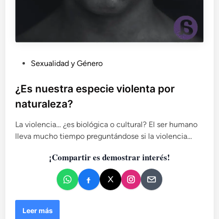
e
l
n
t
o
e
l
r
i
r
b
i
P
Sexualidad y Género
e
t
u
r
o
a
b
¿Es nuestra especie violenta por
r
d
l
i
naturaleza?
o
o
i
r
o
c
La violencia… ¿es biológica o cultural? El ser humano
c
a
lleva mucho tiempo preguntándose si la violencia…
u
d
p
¡Compartir es demostrar interés!
o
a
e
d
n
o
d
e
¿
l
Leer más