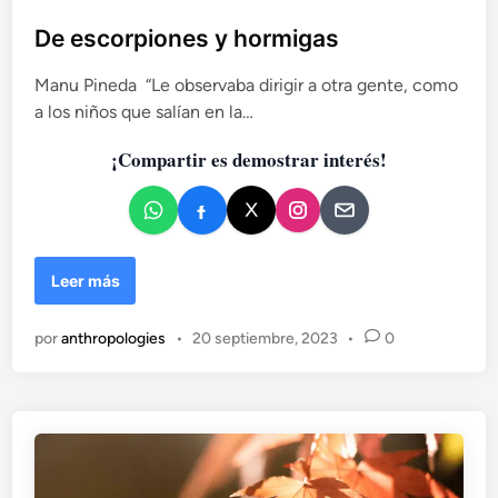
u
a
b
De escorpiones y hormigas
e
l
n
Manu Pineda “Le observaba dirigir a otra gente, como
i
E
a los niños que salían en la…
c
u
r
a
¡Compartir es demostrar interés!
o
d
p
o
a
e
.
n
E
l
D
Leer más
r
e
e
e
por
anthropologies
•
20 septiembre, 2023
•
0
t
s
o
c
d
o
e
r
l
p
a
i
i
o