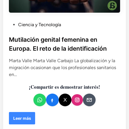
P
Ciencia y Tecnología
u
b
Mutilación genital femenina en
l
Europa. El reto de la identificación
i
c
Marta Valle Marta Valle Carbajo La globalización y la
a
migración ocasionan que los profesionales sanitarios
d
en…
o
¡Compartir es demostrar interés!
e
n
M
Leer más
u