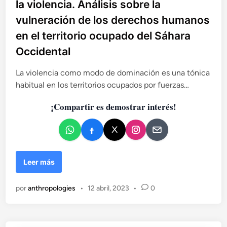
la violencia. Análisis sobre la
i
vulneración de los derechos humanos
c
en el territorio ocupado del Sáhara
a
d
Occidental
o
e
La violencia como modo de dominación es una tónica
n
habitual en los territorios ocupados por fuerzas…
¡Compartir es demostrar interés!
D
Leer más
o
m
por
anthropologies
•
12 abril, 2023
•
0
i
n
a
c