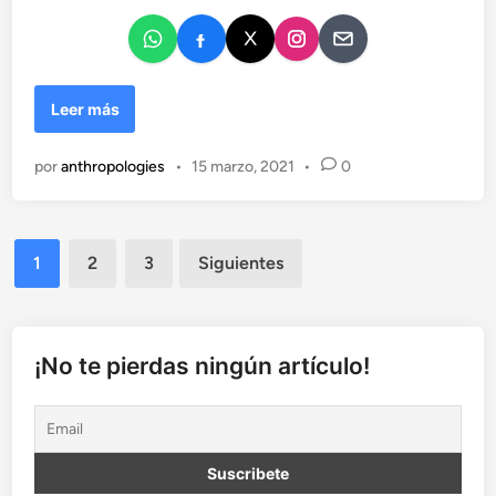
a
e
n
D
Leer más
e
c
por
anthropologies
•
15 marzo, 2021
•
0
á
l
o
g
Paginación
1
2
3
Siguientes
o
de
d
e
entradas
d
¡No te pierdas ningún artículo!
i
c
t
a
d
o