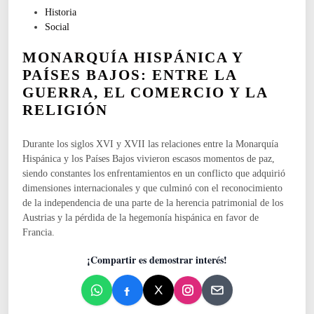
i
P
Historia
n
u
Social
i
b
z
MONARQUÍA HISPÁNICA Y
l
a
i
PAÍSES BAJOS: ENTRE LA
c
c
GUERRA, EL COMERCIO Y LA
i
a
ó
RELIGIÓN
d
n
o
d
e
Durante los siglos XVI y XVII las relaciones entre la Monarquía
e
n
Hispánica y los Países Bajos vivieron escasos momentos de paz,
l
siendo constantes los enfrentamientos en un conflicto que adquirió
a
dimensiones internacionales y que culminó con el reconocimiento
a
de la independencia de una parte de la herencia patrimonial de los
r
Austrias y la pérdida de la hegemonía hispánica en favor de
q
Francia.
u
i
¡Compartir es demostrar interés!
t
e
c
t