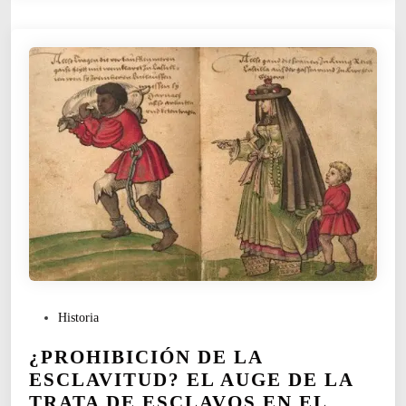
I
Ó
N
P
Historia
u
¿PROHIBICIÓN DE LA
b
l
ESCLAVITUD? EL AUGE DE LA
i
TRATA DE ESCLAVOS EN EL