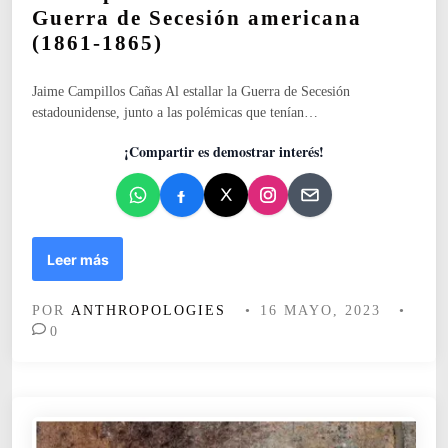
c
n
Guerra de Secesión americana
a
a
(1861-1865)
d
d
o
a
e
t
Jaime Campillos Cañas Al estallar la Guerra de Secesión
n
r
estadounidense, junto a las polémicas que tenían…
a
¡Compartir es demostrar interés!
s
l
a
c
o
n
L
Leer más
q
o
u
s
POR
ANTHROPOLOGIES
•
16 MAYO, 2023
•
i
s
0
s
o
t
l
a
d
c
a
r
d
i
o