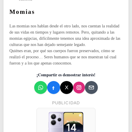
A
u
Í
Momias
b
S
l
E
i
S
Las momias nos hablan desde el otro lado, nos cuentan la realidad
c
B
de sus vidas en tiempos y lugares remotos. Pero, quitando a las
a
A
momias egipcias, difícilmente tenemos una idea aproximada de las
d
J
culturas que nos han dejado semejante legado.
o
O
Quiénes eran, por qué sus cuerpos fueron preservados, cómo se
e
S
realizó el proceso… Seres humanos que se nos muestran tal cual
n
:
fueron y a los que apenas conocemos.
E
¡Compartir es demostrar interés!
N
T
R
E
L
PUBLICIDAD
A
G
U
E
R