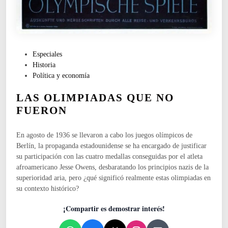
d
U
e
V
r
O
e
V
c
E
P
Especiales
h
R
u
Historia
a
A
b
Política y economía
e
N
l
u
O
LAS OLIMPIADAS QUE NO
i
r
.
c
o
FUERON
a
p
d
e
En agosto de 1936 se llevaron a cabo los juegos olímpicos de
o
a
Berlín, la propaganda estadounidense se ha encargado de justificar
e
su participación con las cuatro medallas conseguidas por el atleta
n
afroamericano Jesse Owens, desbaratando los principios nazis de la
superioridad aria, pero ¿qué significó realmente estas olimpiadas en
su contexto histórico?
¡Compartir es demostrar interés!