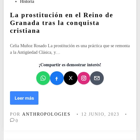
m
P
Historia
a
a
u
e
n
La prostitución en el Reino de
b
l
o
l
Granada tras la conquista
n
d
i
a
cristiana
e
c
c
“
a
i
Celia Muñoz Rosado La prostitución es una práctica que se remonta
O
d
m
a la Antigüedad Clásica, y…
c
o
i
u
e
e
¡Compartir es demostrar interés!
r
n
n
i
t
”
o
(
d
U
e
L
Leer más
b
u
a
r
n
p
i
a
POR
ANTHROPOLOGIES
•
12 JUNIO, 2023
•
r
q
n
0
o
u
a
s
e
c
t
,