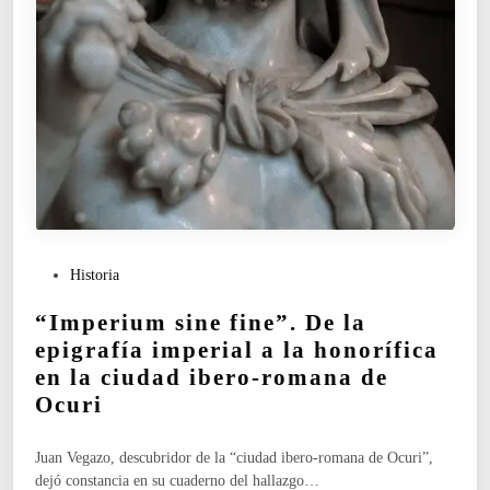
T
U
D
?
E
L
A
U
G
E
D
E
P
Historia
L
u
A
“Imperium sine fine”. De la
b
T
l
epigrafía imperial a la honorífica
R
i
en la ciudad ibero-romana de
A
c
Ocuri
T
a
A
d
D
o
Juan Vegazo, descubridor de la “ciudad ibero-romana de Ocuri”,
E
e
dejó constancia en su cuaderno del hallazgo…