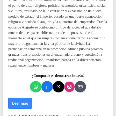
A partir del siglo I d.C, Roma experimentó grandes cambios desde
d
el punto de vista religioso, político, económico, urbanístico, social
o
y cultural, resultado de la instauración y expansión de un nuevo
e
modelo de Estado: el Imperio, basado en una fuerte connotación
n
religiosa vinculada al augurio y la auctoritas del emperador. Tras la
época de Augusto se confeccinó un tipo de sociedad que distaba
mucho de la etapa republicana precedente, pues este fue el
momento en el que las mujeres romanas comenzaron a adquirir un
mayor protagonismo en la vida pública de la civitas. La
participación femenina en la promoción edilicia pública provocó
grandes transformaciones en el entramado urbano y cuestionó la
tradicional organización urbanística basada en la diferenciación
sexual entre hombres y mujeres.
¡Compartir es demostrar interés!
E
Leer más
l
m