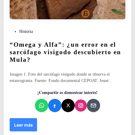
n
e
”
.
D
P
Historia
e
u
l
“Omega y Alfa”: ¿un error en el
b
a
l
sarcófago visigodo descubierto en
e
i
p
Mula?
c
i
a
g
Imagen 1: Foto del sarcófago visigodo donde se observa el
d
r
estaurograma. Fuente: Fondo documental CEPOAT. Josué…
o
a
e
f
¡Compartir es demostrar interés!
n
í
a
i
m
p
“
Leer más
e
O
r