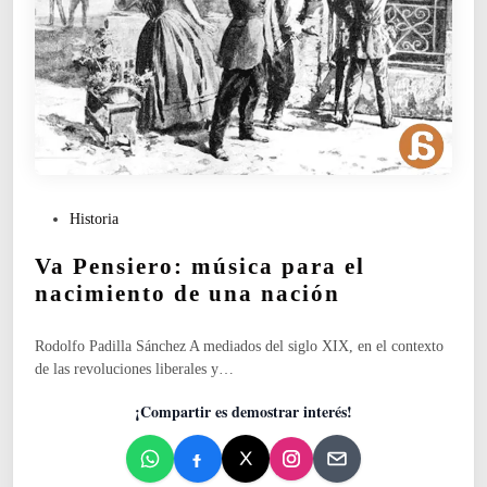
u
r
i
t
a
n
o
r
u
P
Historia
m
u
”
Va Pensiero: música para el
b
.
l
nacimiento de una nación
E
i
n
c
e
Rodolfo Padilla Sánchez A mediados del siglo XIX, en el contexto
a
l
de las revoluciones liberales y…
d
i
o
n
¡Compartir es demostrar interés!
e
t
n
e
r