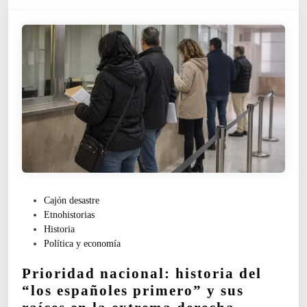
P
Cajón desastre
u
Etnohistorias
b
Historia
l
Política y economía
i
Prioridad nacional: historia del
c
a
“los españoles primero” y sus
d