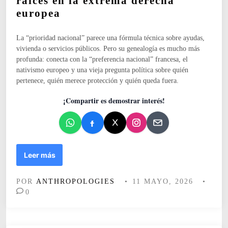
raíces en la extrema derecha
o
europea
e
n
La “prioridad nacional” parece una fórmula técnica sobre ayudas,
vivienda o servicios públicos. Pero su genealogía es mucho más
profunda: conecta con la “preferencia nacional” francesa, el
nativismo europeo y una vieja pregunta política sobre quién
pertenece, quién merece protección y quién queda fuera.
¡Compartir es demostrar interés!
P
Leer más
r
i
POR
ANTHROPOLOGIES
•
11 MAYO, 2026
•
o
0
r
i
d