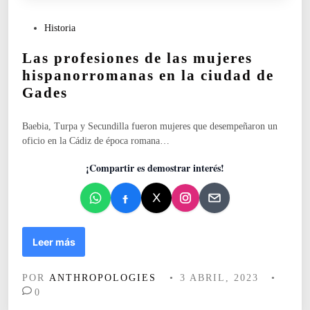
i
ó
P
Historia
n
u
y
Las profesiones de las mujeres
b
v
l
hispanorromanas en la ciudad de
i
i
Gades
s
c
i
a
b
Baebia, Turpa y Secundilla fueron mujeres que desempeñaron un
d
i
oficio en la Cádiz de época romana…
o
l
e
¡Compartir es demostrar interés!
i
n
z
a
c
i
L
ó
Leer más
a
n
s
d
POR
ANTHROPOLOGIES
•
3 ABRIL, 2023
•
p
e
0
r
l