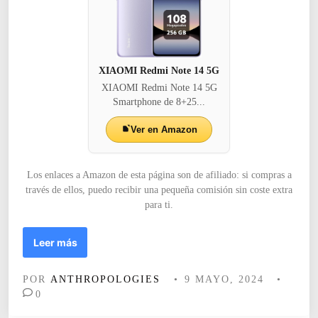
R
A
,
E
L
XIAOMI Redmi Note 14 5G
C
XIAOMI Redmi Note 14 5G
O
Smartphone de 8+25...
M
E
Ver en Amazon
R
C
I
Los enlaces a Amazon de esta página son de afiliado: si compras a
O
través de ellos, puedo recibir una pequeña comisión sin coste extra
Y
para ti.
L
A
M
Leer más
R
o
E
m
L
POR
ANTHROPOLOGIES
•
9 MAYO, 2024
•
i
I
0
a
G
s