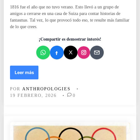
d
“
1816 fue el año que no tuvo verano. Esto llevó a un grupo de
o
l
amigos a cerrarse en una casa de Suiza para contar historias de
e
o
fantasmas. Tal vez, lo que provocó todo eso, te resulte más familiar
n
s
de lo que crees.
e
s
¡Compartir es demostrar interés!
p
a
ñ
o
l
D
Leer más
e
R
s
Á
POR
ANTHROPOLOGIES
•
p
C
19 FEBRERO, 2026
•
0
r
U
i
L
m
A
e
,
r
F
o
R
”
A