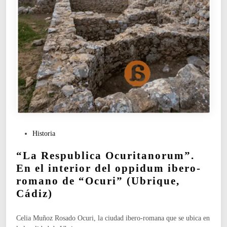
e
i
l
u
s
d
a
a
r
d
c
i
ó
b
f
e
a
r
g
o
o
-
v
r
i
o
P
Historia
s
m
u
i
“La Respublica Ocuritanorum”.
a
b
g
n
l
En el interior del oppidum ibero-
o
a
i
romano de “Ocuri” (Ubrique,
d
d
c
o
Cádiz)
e
a
d
O
d
e
c
o
Celia Muñoz Rosado Ocuri, la ciudad ibero-romana que se ubica en
s