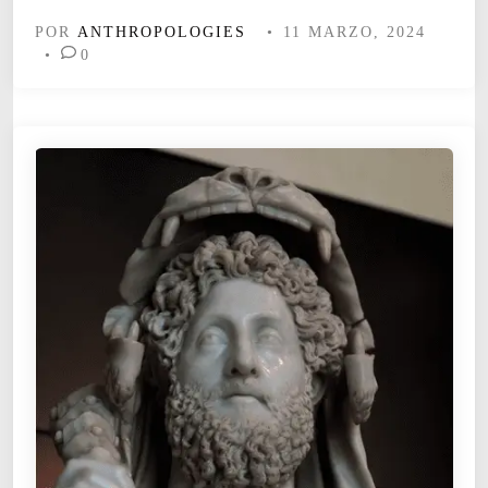
R
POR
ANTHROPOLOGIES
•
11 MARZO, 2024
O
•
0
H
I
B
I
C
I
Ó
N
D
E
L
A
E
S
C
L
A
V
I