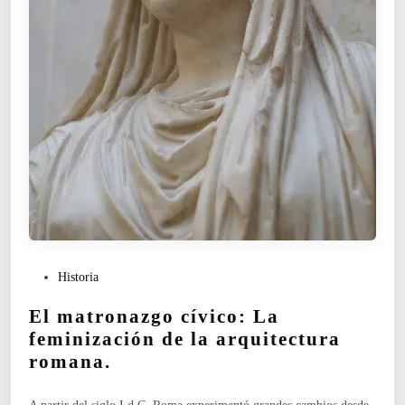
E
R
O
N
P
Historia
u
El matronazgo cívico: La
b
l
feminización de la arquitectura
i
romana.
c
a