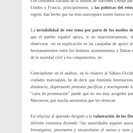
Los continuos fracasos de la Misión de Naciones Unidas p
Unidos y Francia, principalmente, a
las políticas del rein
región, han hecho que las tesis marroquíes tomen fuerza en el
La
invisibilidad de este tema por parte de los medios 
que el pueblo español apoya, si no mayoritariamente, s
observarse en su implicación en las campañas de apoyo al 
hermanamientos entre los distintos ayuntamientos y Dairas 
de la sociedad civil a los campamentos, etc.
Centrándome en el análisis, en lo relativo al Sáhara Occi
ciudades marroquíes, he de decir que Amnistía Internacio
disidencia, dispersando protestas pacíficas y restringiendo 
“carta de presentación” puede que no sea muy acogedor par
Marruecos, por mucha autonomía que les ofrezcan.
En relación al apartado dirigido a la
vulneración de los D
informe comienza diciendo
“las autoridades seguían ataca
Investigaron, procesaron y encarcelaron al menos a siete p