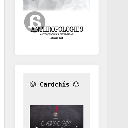
🎲 
Cardchís
 🎲