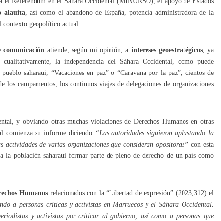
ara el Referendum en el Sáhara Occidental (MINURSO), el apoyo de Estados
o alauita
, así como el abandono de España, potencia administradora de la
 contexto geopolítico actual.
de comunicación
atiende, según mi opinión, a
intereses geoestratégicos
, ya
í cualitativamente, la independencia del Sáhara Occidental, como puede
pueblo saharaui, “Vacaciones en paz” o “Caravana por la paz”, cientos de
de los campamentos, los continuos viajes de delegaciones de organizaciones
dental, y obviando otras muchas violaciones de Derechos Humanos en otras
nal comienza su informe diciendo
“Las autoridades siguieron aplastando la
las actividades de varias organizaciones que consideran opositoras”
con esta
a la población saharaui formar parte de pleno de derecho de un país como
erechos Humanos
relacionados con la “Libertad de expresión” (2023,312) el
ndo a personas críticas y activistas en Marruecos y el Sáhara Occidental.
eriodistas y activistas por criticar al gobierno, así como a personas que