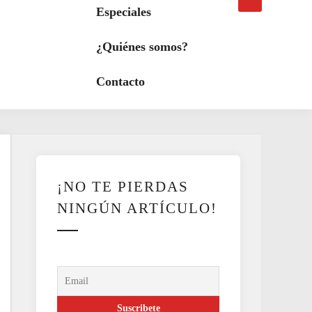
búsqueda
a
Especiales
modo
oscuro
¿Quiénes somos?
Contacto
¡NO TE PIERDAS
NINGÚN ARTÍCULO!