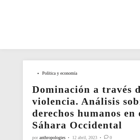
Publicado
Política y economía
en
Dominación a través de
violencia. Análisis so
derechos humanos en e
Sáhara Occidental
por
anthropologies
•
12 abril, 2023
•
0