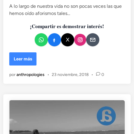
v
p
A lo largo de nuestra vida no son pocas veces las que
i
e
a
hemos oído aforismos tales…
c
(
s
a
I
a
¡Compartir es demostrar interés!
d
)
d
o
o
p
e
a
n
r
D
Leer más
a
e
s
s
a
por
anthropologies
•
23 noviembre, 2018
•
0
m
l
o
v
n
a
t
r
a
e
n
l
d
f
o
u
l
t
a