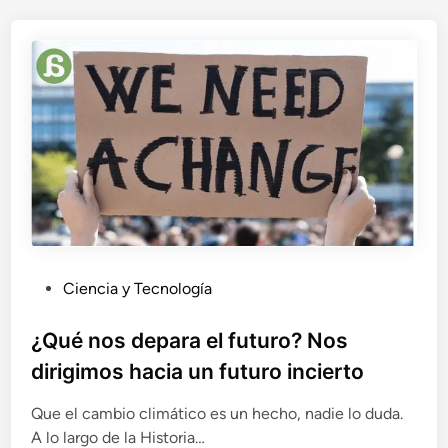
r
e
c
i
m
i
e
n
t
o
c
o
m
o
P
Ciencia y Tecnología
s
u
o
b
¿Qué nos depara el futuro? Nos
l
l
u
dirigimos hacia un futuro incierto
i
c
i
c
Que el cambio climático es un hecho, nadie lo duda.
ó
a
A lo largo de la Historia…
n