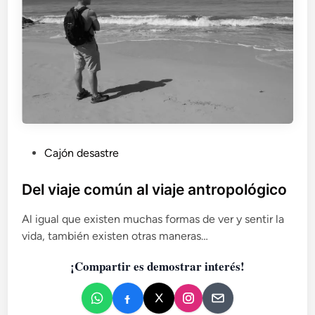
u
p
r
r
o
e
h
i
s
t
o
r
i
P
Cajón desastre
a
u
b
Del viaje común al viaje antropológico
l
Al igual que existen muchas formas de ver y sentir la
i
vida, también existen otras maneras…
c
a
¡Compartir es demostrar interés!
d
o
e