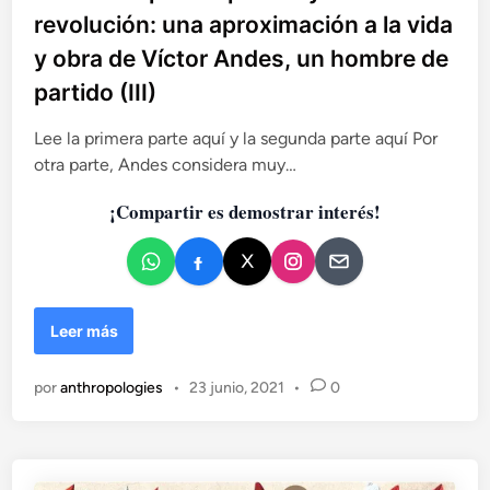
l
l
revolución: una aproximación a la vida
s
i
i
c
y obra de Víctor Andes, un hombre de
s
c
o
m
partido (III)
a
t
o
a
d
s
Lee la primera parte aquí y la segunda parte aquí Por
o
e
otra parte, Andes considera muy…
e
n
n
e
¡Compartir es demostrar interés!
l
A
n
t
i
L
Leer más
g
a
u
v
por
anthropologies
•
23 junio, 2021
•
0
o
i
E
d
g
a
i
e
p