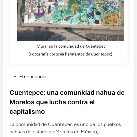
f
m
u
o
t
u
r
o
?
N
o
s
d
i
P
Etnohistorias
r
u
i
b
Cuentepec: una comunidad nahua de
g
l
i
Morelos que lucha contra el
m
i
capitalismo
o
c
s
a
La comunidad de Cuentepec es uno de los pueblos
h
d
a
nahuas de estado de Morelos en México,…
o