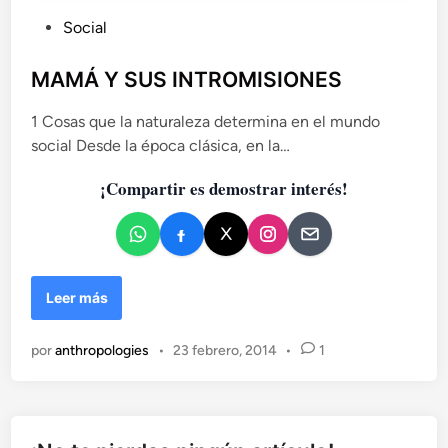
a
P
Social
n
u
t
r
b
MAMÁ Y SUS INTROMISIONES
o
l
p
1 Cosas que la naturaleza determina en el mundo
i
o
social Desde la época clásica, en la…
c
l
a
ó
¡Compartir es demostrar interés!
d
g
o
i
c
e
o
n
M
Leer más
A
M
por
anthropologies
•
23 febrero, 2014
•
1
Á
Y
S
U
S