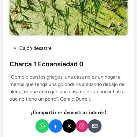
P
Cajón desastre
u
b
Charca 1 Ecoansiedad 0
l
“Como dicen los griegos, una casa no es un hogar a
i
menos que tenga una golondrina anidando debajo del
c
alero, así que creo que una casa no es un hogar hasta
a
que no tiene un perro”. Gerald Durrell.
d
o
¡Compartir es demostrar interés!
e
n