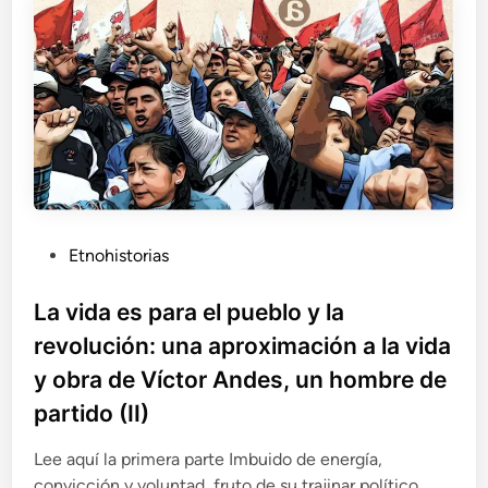
s
t
p
o
a
r
a
e
l
p
u
e
b
l
P
Etnohistorias
o
u
y
b
La vida es para el pueblo y la
l
l
revolución: una aproximación a la vida
a
i
r
y obra de Víctor Andes, un hombre de
c
e
partido (II)
a
v
o
d
l
Lee aquí la primera parte Imbuido de energía,
o
u
convicción y voluntad, fruto de su trajinar político,…