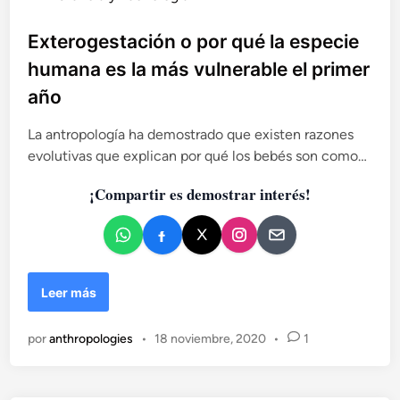
o
l
I
u
b
a
I
b
Exterogestación o por qué la especie
r
r
I
l
a
humana es la más vulnerable el primer
e
)
d
i
v
año
e
c
o
V
a
l
í
La antropología ha demostrado que existen razones
u
d
c
evolutivas que explican por qué los bebés son como…
c
o
t
i
e
o
¡Compartir es demostrar interés!
ó
n
r
n
A
:
n
u
d
n
e
E
Leer más
a
s
x
a
,
t
p
por
anthropologies
•
18 noviembre, 2020
•
1
u
e
r
n
r
o
h
o
x
o