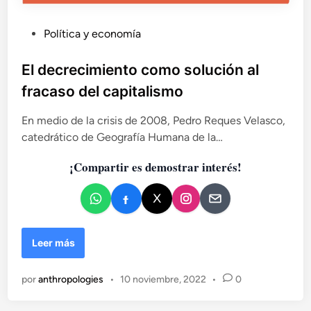
P
Política y economía
u
b
El decrecimiento como solución al
l
fracaso del capitalismo
i
c
En medio de la crisis de 2008, Pedro Reques Velasco,
a
catedrático de Geografía Humana de la…
d
¡Compartir es demostrar interés!
o
e
n
E
Leer más
l
d
por
anthropologies
•
10 noviembre, 2022
•
0
e
c