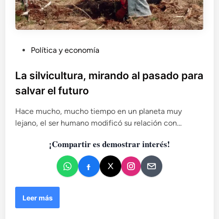
n
r
p
o
a
a
t
b
r
a
l
t
s
e
i
P
Política y economía
s
e
d
u
o
l
o
b
b
La silvicultura, mirando al pasado para
p
(
r
l
r
I
salvar el futuro
e
i
i
)
d
c
m
Hace mucho, mucho tiempo en un planeta muy
i
e
a
lejano, el ser humano modificó su relación con…
v
r
d
e
a
¡Compartir es demostrar interés!
o
r
ñ
e
s
o
i
n
d
a
d
L
Leer más
s
a
e
s