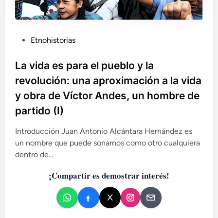
l
u
a
e
v
b
i
l
P
Etnohistorias
d
o
u
a
y
b
La vida es para el pueblo y la
y
l
l
o
revolución: una aproximación a la vida
a
b
i
r
y obra de Víctor Andes, un hombre de
r
c
e
a
partido (I)
a
v
d
o
d
e
l
Introducción Juan Antonio Alcántara Hernández es
o
V
u
un nombre que puede sonarnos como otro cualquiera
e
í
c
dentro de…
n
c
i
t
ó
¡Compartir es demostrar interés!
o
n
r
:
A
u
n
n