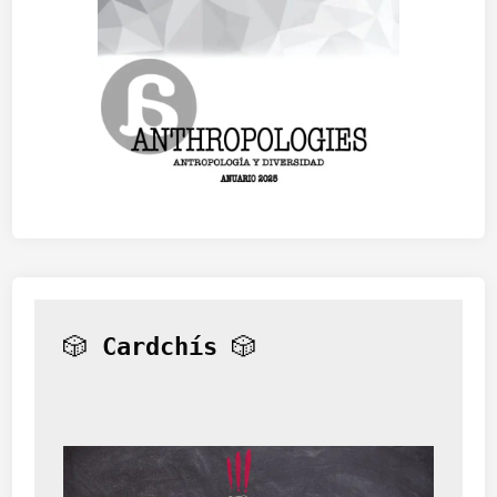
🎲 
Cardchís
 🎲