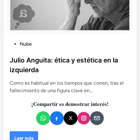
r
t
e
g
u
i
P
Nube
a
n
u
a
b
Julio Anguita: ética y estética en la
e
l
izquierda
n
i
t
c
Como es habitual en los tiempos que corren, tras el
r
a
e
fallecimiento de una figura clave en…
d
c
¡Compartir es demostrar interés!
r
o
e
e
e
n
n
c
i
J
Leer más