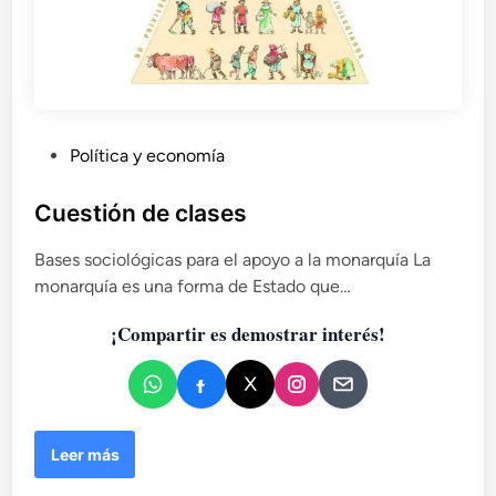
l
d
a
o
o
y
y
(
o
l
I
b
a
I
r
r
I
a
e
)
P
Política y economía
d
v
u
e
o
b
V
Cuestión de clases
l
í
l
u
c
Bases sociológicas para el apoyo a la monarquía La
i
c
t
monarquía es una forma de Estado que…
c
i
o
a
ó
r
¡Compartir es demostrar interés!
n
d
A
:
o
n
u
e
d
n
e
n
a
s
C
a
Leer más
,
u
p
u