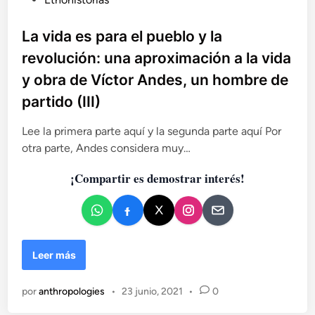
s
u
e
b
La vida es para el pueblo y la
n
l
e
revolución: una aproximación a la vida
l
i
y obra de Víctor Andes, un hombre de
n
c
u
partido (III)
a
e
d
v
Lee la primera parte aquí y la segunda parte aquí Por
o
o
otra parte, Andes considera muy…
e
s
n
e
¡Compartir es demostrar interés!
s
g
o
d
e
L
Leer más
c
a
o
v
n
por
anthropologies
•
23 junio, 2021
•
0
i
f
d
i