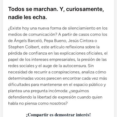
l
i
Todos se marchan. Y, curiosamente,
c
nadie les echa.
a
d
¿Existe hoy una nueva forma de silenciamiento en los
o
medios de comunicación? A partir de casos como los
e
de Àngels Barceló, Pepa Bueno, Jesús Cintora o
n
Stephen Colbert, este artículo reflexiona sobre la
pérdida de confianza en las explicaciones oficiales, el
papel de los intereses empresariales, la presión de las
redes sociales y el auge de la autocensura. Sin
necesidad de recurrir a conspiraciones, analiza cómo
determinadas voces parecen encontrar cada vez más
dificultades para mantenerse en el espacio público y
plantea una pregunta incómoda: ¿seguimos
defendiendo la libertad de expresión cuando quien
habla no piensa como nosotros?
¡Compartir es demostrar interés!