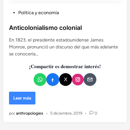
a
a
s
P
Política y economía
d
e
u
b
b
Anticolonialismo colonial
u
l
l
En 1823, el presidente estadounidense James
i
o
Monroe, pronunció un discurso del que más adelante
c
s
se conocería…
a
d
¡Compartir es demostrar interés!
o
e
n
A
Leer más
n
t
por
anthropologies
•
5 diciembre, 2019
•
0
i
c
o