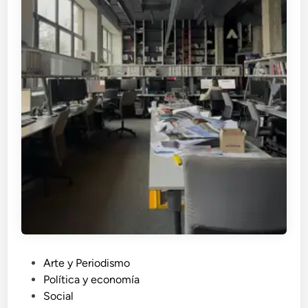
P
Arte y Periodismo
u
Política y economía
b
Social