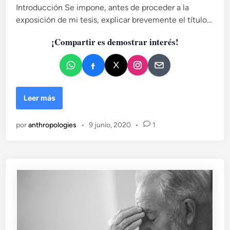
e
Introducción Se impone, antes de proceder a la
n
exposición de mi tesis, explicar brevemente el título…
¡Compartir es demostrar interés!
L
Leer más
a
d
por
anthropologies
•
9 junio, 2020
•
1
i
f
e
r
e
n
c
i
a
o