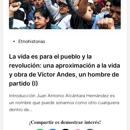
ó
e
n
l
a
p
l
u
a
e
v
b
i
l
P
Etnohistorias
d
o
u
a
y
b
La vida es para el pueblo y la
y
l
l
o
revolución: una aproximación a la vida
a
b
i
r
y obra de Víctor Andes, un hombre de
r
c
e
a
partido (I)
a
v
d
o
d
e
l
Introducción Juan Antonio Alcántara Hernández es
o
V
u
un nombre que puede sonarnos como otro cualquiera
e
í
c
dentro de…
n
c
i
t
ó
¡Compartir es demostrar interés!
o
n
r