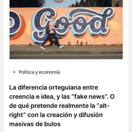
e
d
d
e
e
b
p
e
a
c
r
o
t
n
i
t
d
i
o
n
(
u
I
P
Política y economía
a
)
u
r
b
La diferencia orteguiana entre
l
creencia e idea, y las “fake news”. O
i
de qué pretende realmente la “alt-
c
right” con la creación y difusión
a
d
masivas de bulos
o