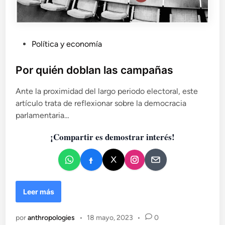
c
u
r
i
P
Política y economía
o
u
s
b
a
Por quién doblan las campañas
m
l
e
Ante la proximidad del largo periodo electoral, este
i
n
artículo trata de reflexionar sobre la democracia
c
t
parlamentaria…
a
e
d
,
¡Compartir es demostrar interés!
o
n
e
a
d
n
i
e
P
Leer más
l
o
e
r
s
por
anthropologies
•
18 mayo, 2023
•
0
q