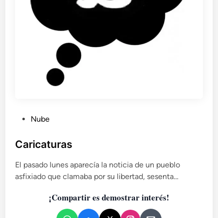
t
i
e
e
l
n
e
s
s
a
i
g
u
a
l
q
P
Nube
u
u
e
b
Caricaturas
y
o
l
?
El pasado lunes aparecía la noticia de un pueblo
i
.
asfixiado que clamaba por su libertad, sesenta…
c
O
a
d
¡Compartir es demostrar interés!
d
e
o
l