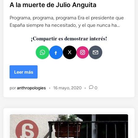
.
é
b
A la muerte de Julio Anguita
O
t
l
d
i
Programa, programa, programa Era el presidente que
i
e
c
España siempre ha necesitado, y el que nunca ha…
c
q
a
a
u
e
¡Compartir es demostrar interés!
é
d
n
p
o
l
r
a
e
e
i
n
t
z
e
A
Leer más
q
n
l
u
d
a
i
por
anthropologies
•
16 mayo, 2020
•
0
e
m
e
r
u
r
e
e
d
a
r
a
l
t
m
e
e
d
n
e