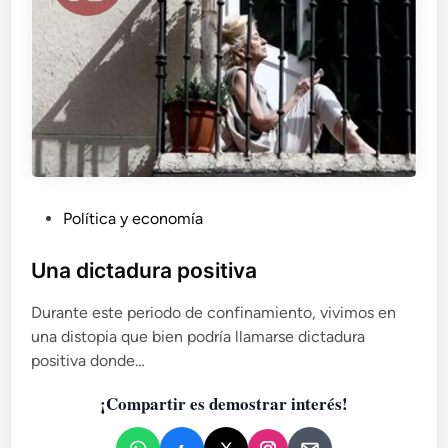
t
J
e
u
l
l
a
i
“
o
a
A
l
n
t
g
-
u
r
i
P
Política y economía
i
t
u
g
a
b
Una dictadura positiva
h
t
l
”
Durante este periodo de confinamiento, vivimos en
i
c
una distopia que bien podría llamarse dictadura
c
o
positiva donde…
a
n
d
l
¡Compartir es demostrar interés!
o
a
e
c