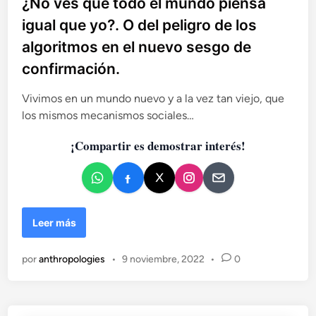
¿No ves que todo el mundo piensa
i
igual que yo?. O del peligro de los
c
algoritmos en el nuevo sesgo de
a
d
confirmación.
o
e
Vivimos en un mundo nuevo y a la vez tan viejo, que
n
los mismos mecanismos sociales…
¡Compartir es demostrar interés!
¿
Leer más
C
ó
por
anthropologies
•
9 noviembre, 2022
•
0
m
o
p
u