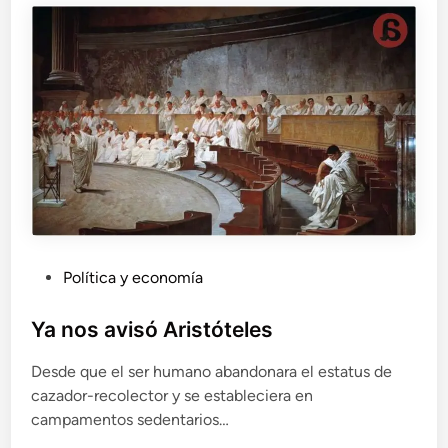
e
d
e
s
p
e
n
s
a
r
d
i
s
P
Política y economía
t
u
i
b
Ya nos avisó Aristóteles
n
l
t
o
Desde que el ser humano abandonara el estatus de
i
a
cazador-recolector y se estableciera en
c
m
campamentos sedentarios…
a
í
d