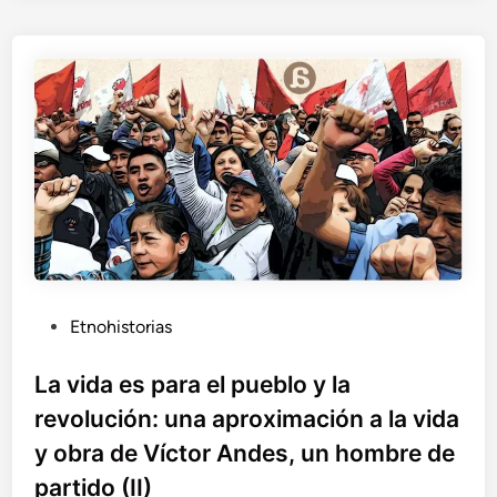
a
r
e
m
s
a
p
c
a
i
r
ó
a
n
e
.
l
p
u
e
b
l
P
Etnohistorias
o
u
y
b
La vida es para el pueblo y la
l
l
revolución: una aproximación a la vida
a
i
r
y obra de Víctor Andes, un hombre de
c
e
partido (II)
a
v