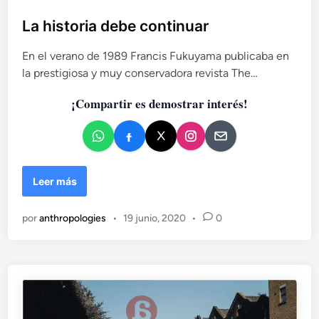
u
d
b
La historia debe continuar
e
l
V
En el verano de 1989 Francis Fukuyama publicaba en
i
í
la prestigiosa y muy conservadora revista The…
c
c
t
a
¡Compartir es demostrar interés!
o
d
r
o
A
e
n
n
d
e
L
Leer más
s
a
,
h
por
anthropologies
•
19 junio, 2020
•
0
u
i
n
s
h
t
o
o
m
r
b
i
r
a