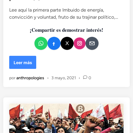
o
d
l
Lee aquí la primera parte Imbuido de energía,
o
u
convicción y voluntad, fruto de su trajinar político,…
e
c
n
i
¡Compartir es demostrar interés!
ó
n
:
u
n
L
Leer más
a
a
a
v
por
anthropologies
•
3 mayo, 2021
•
0
p
i
r
d
o
a
x
e
i
s
m
p
a
a
c
r
i
a