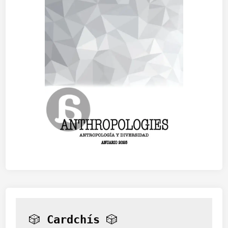
🎲 
Cardchís
 🎲