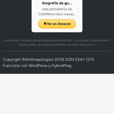
biografía de gu...
UNA BIOGRAFÍA DE
GUERRAUn libro impres...
Ver en Amazon
Los enlaces a Amazon de esta página son de afiliado: si compras a través de ellos,
puedo recibir una pequeña comisión sin coste extra para ti.
Copyright ©Anthropologies-2018 ISSN 2341-121X
Funciona con
WordPress
y
HybridMag
.