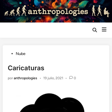
Saltar
al
contenido
Me
Abrir
búsqueda
prin
Publicado
Nube
en
Caricaturas
por
anthropologies
•
19 julio, 2021
•
0