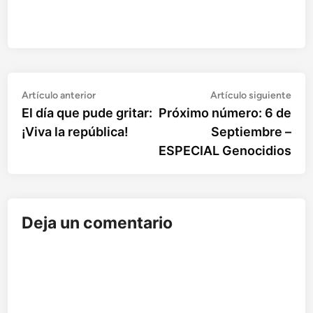
Artículo
Artí
Navegación
Artículo anterior
Artículo siguiente
anterior:
sigu
El día que pude gritar:
Próximo número: 6 de
de
¡Viva la república!
Septiembre –
entradas
ESPECIAL Genocidios
Deja un comentario