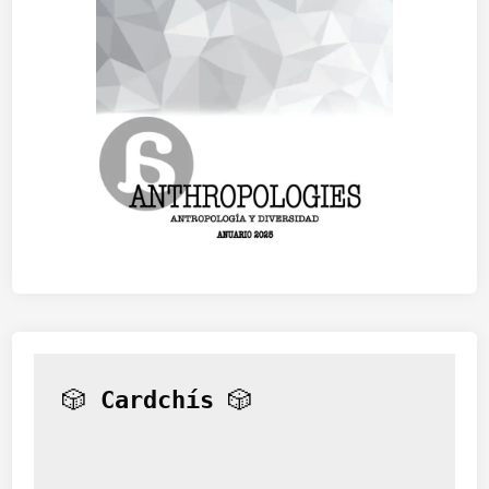
🎲 
Cardchís
 🎲