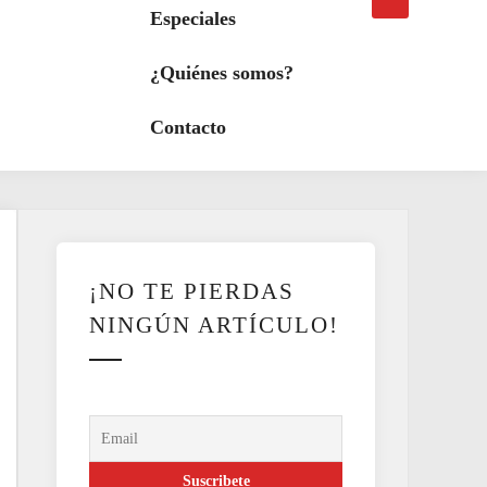
búsqueda
a
Especiales
modo
oscuro
¿Quiénes somos?
Contacto
¡NO TE PIERDAS
NINGÚN ARTÍCULO!