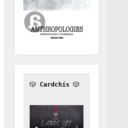
🎲 
Cardchís
 🎲