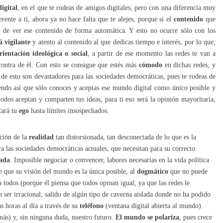
igital
, en el que te rodeas de amigos digitales, pero con una diferencia muy
rente a ti, ahora ya no hace falta que te alejes, porque si el
contenido
que
s de ver ese contenido de forma automática. Y esto no ocurre sólo con los
á vigilante
y atento al contenido al que dedicas tiempo e interés, por lo que,
rientación ideológica o social
, a partir de ese momento las redes te van a
ontra de él. Con esto se consigue que estés más
cómodo
en dichas redes, y
de esto son devastadores para las sociedades democráticas, pues te rodeas de
iendo así que sólo conoces y aceptas ese mundo digital como único posible y
odos aceptan y comparten tus ideas, para ti eso será la opinión mayoritaria,
tará tu
ego
hasta límites insospechados.
ción de la
realidad
tan distorsionada, tan desconectada de lo que es la
a las sociedades democráticas actuales, que necesitan para su correcto
mada
. Imposible negociar o convencer, labores necesarias en la vida política
 que su visión del mundo es la única posible, al
dogmático
que no puede
a todos (porque él piensa que todos opinan igual, ya que las redes le
n ser irracional, salido de algún tipo de caverna aislada donde no ha podido
s horas al día a través de su
teléfono
(ventana digital abierta al mundo).
 más) y, sin ninguna duda, nuestro futuro.
El mundo se polariza
, pues crece