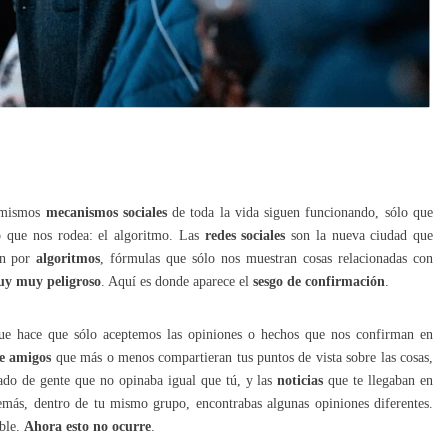
s mismos
mecanismos sociales
de toda la vida siguen funcionando, sólo que
o que nos rodea: el algoritmo. Las
redes sociales
son la nueva ciudad que
en por
algoritmos
, fórmulas que sólo nos muestran cosas relacionadas con
uy muy peligroso
. Aquí es donde aparece el
sesgo de confirmación
.
e hace que sólo aceptemos las opiniones o hechos que nos confirman en
e amigos
que más o menos compartieran tus puntos de vista sobre las cosas,
eado de gente que no opinaba igual que tú, y las
noticias
que te llegaban en
demás, dentro de tu mismo grupo, encontrabas algunas opiniones diferentes.
able.
Ahora esto no ocurre
.