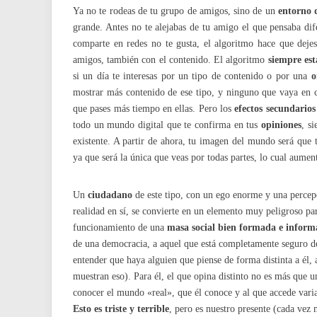
Ya no te rodeas de tu grupo de amigos, sino de un
entorno d
grande. Antes no te alejabas de tu amigo el que pensaba dife
comparte en redes no te gusta, el algoritmo hace que deje
amigos, también con el contenido. El algoritmo
siempre est
si un día te interesas por un tipo de contenido o por una
o
mostrar más contenido de ese tipo, y ninguno que vaya en c
que pases más tiempo en ellas. Pero los
efectos secundarios
todo un mundo digital que te confirma en tus
opiniones
, s
existente. A partir de ahora, tu imagen del mundo será que t
ya que será la única que veas por todas partes, lo cual aumen
Un
ciudadano
de este tipo, con un ego enorme y una percep
realidad en sí, se convierte en un elemento muy peligroso par
funcionamiento de una
masa social bien formada e infor
de una democracia, a aquel que está completamente seguro de
entender que haya alguien que piense de forma distinta a él, 
muestran eso). Para él, el que opina distinto no es más que u
conocer el mundo «real», que él conoce y al que accede varia
Esto es triste y terrible
, pero es nuestro presente (cada vez