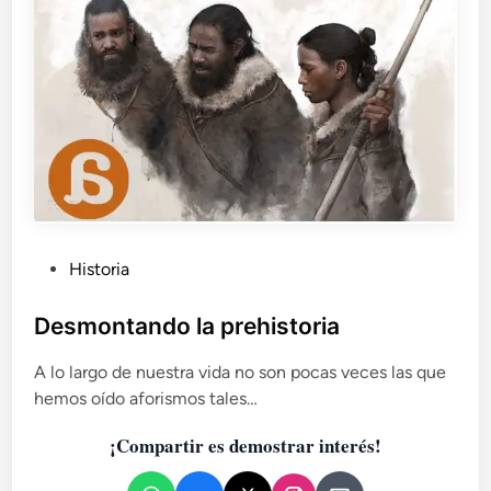
m
a
c
i
ó
n
a
l
a
v
i
P
Historia
o
l
u
e
b
Desmontando la prehistoria
n
l
c
A lo largo de nuestra vida no son pocas veces las que
i
i
hemos oído aforismos tales…
c
a
a
e
¡Compartir es demostrar interés!
d
n
C
o