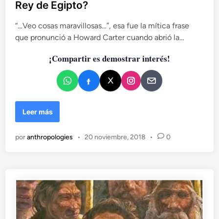
Rey de Egipto?
i
c
“…Veo cosas maravillosas…”, esa fue la mítica frase
a
que pronunció a Howard Carter cuando abrió la…
d
¡Compartir es demostrar interés!
o
e
n
¿
Leer más
Q
u
por
anthropologies
•
20 noviembre, 2018
•
0
é
n
o
s
o
f
r
e