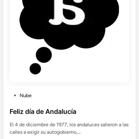
(
D
i
c
i
e
m
b
r
e
)
P
Nube
u
b
Feliz día de Andalucía
l
El 4 de diciembre de 1977, los andaluces salieron a las
i
calles a exigir su autogobierno,…
c