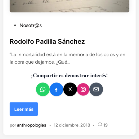
r
a
n
a
P
Nosotr@s
d
u
a
b
Rodolfo Padilla Sánchez
(
l
I
“La inmortalidad está en la memoria de los otros y en
i
I
I
la obra que dejamos. ¿Qué…
c
)
a
¡Compartir es demostrar interés!
:
d
D
o
e
e
c
n
a
d
R
Leer más
e
o
n
d
por
anthropologies
•
12 diciembre, 2018
•
19
c
o
i
l