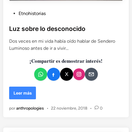
i
t
v
o
a
P
Etnohistorias
r
s
u
i
d
b
Luz sobre lo desconocido
a
e
l
M
Dos veces en mi vida había oído hablar de Sendero
i
i
Luminoso antes de ir a vivir…
c
c
a
h
¡Compartir es demostrar interés!
e
d
l
o
T
e
a
n
u
L
Leer más
s
u
s
z
i
por
anthropologies
•
22 noviembre, 2018
•
0
s
g
o
y
b
C
r
.