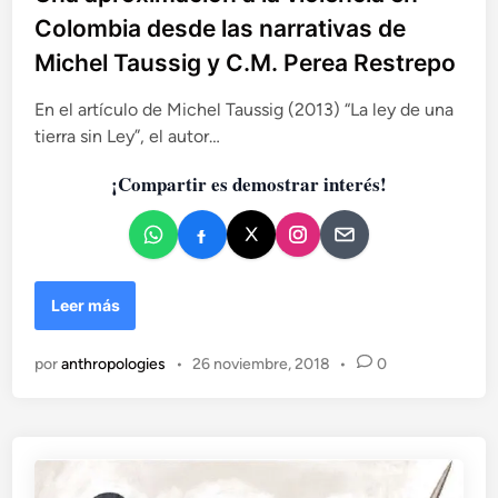
n
l
Colombia desde las narrativas de
g
i
o
Michel Taussig y C.M. Perea Restrepo
c
a
En el artículo de Michel Taussig (2013) “La ley de una
d
tierra sin Ley”, el autor…
o
e
¡Compartir es demostrar interés!
n
U
Leer más
n
a
por
anthropologies
•
26 noviembre, 2018
•
0
a
p
r
o
x
i