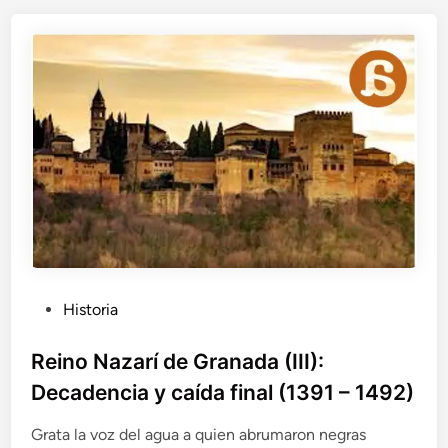
I
a
b
a
r
:
C
r
ó
n
i
c
a
d
e
u
P
Historia
n
u
d
b
e
Reino Nazarí de Granada (III):
s
l
Decadencia y caída final (1391 – 1492)
a
i
s
c
Grata la voz del agua a quien abrumaron negras
t