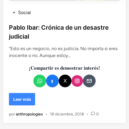
e
d
P
Social
e
u
s
b
Pablo Ibar: Crónica de un desastre
,
l
l
judicial
a
i
p
c
“Esto es un negocio, no es justicia. No importa si eres
r
a
inocente o no. Aunque estoy…
i
d
m
¡Compartir es demostrar interés!
o
e
e
r
n
a
c
i
P
Leer más
r
a
u
b
j
por
anthropologies
•
18 diciembre, 2018
•
0
l
a
o
n