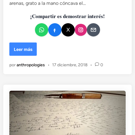
a
arenas, grato a la mano cóncava el…
r
d
e
¡Compartir es demostrar interés!
o
j
e
u
d
n
i
c
i
R
Leer más
a
e
l
i
por
anthropologies
•
17 diciembre, 2018
•
0
n
o
N
a
z
a
r
í
d
e
G