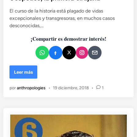
i
r
a
c
El curso de la historia está plagado de vidas
n
a
excepcionales y transgresoras, en muchos casos
q
d
desconocidas,…
u
o
i
¡Compartir es demostrar interés!
e
s
n
t
a
e
n
M
Leer más
e
u
l
j
M
por
anthropologies
•
19 diciembre, 2018
•
1
e
a
r
d
e
r
s
i
y
d
c
d
i
e
e