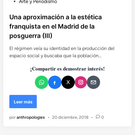
P
Arte y Periodismo
u
b
Una aproximación a la estética
l
franquista en el Madrid de la
i
posguerra (III)
c
a
El régimen veía su identidad en la producción del
d
espacio social y buscaba que la población…
o
e
¡Compartir es demostrar interés!
n
U
Leer más
n
a
por
anthropologies
•
20 diciembre, 2018
•
0
a
p
r