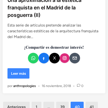
Una aproximación a la estética
l
s
franquista en el Madrid de la
i
posguerra (II)
c
a
Esta serie de artículos pretende analizar las
d
características estéticas de la arquitectura franquista
o
del Madrid de…
e
n
¡Compartir es demostrar interés!
U
Leer más
n
a
por
anthropologies
•
16 noviembre, 2018
•
0
a
p
r
o
Paginación
Anteriores
1
…
39
40
41