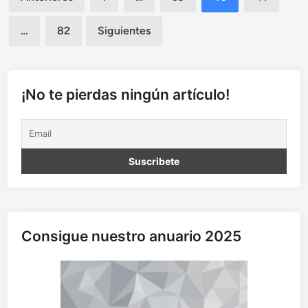
x
de
i
…
82
Siguientes
m
entradas
a
c
i
ó
¡No te pierdas ningún artículo!
n
a
l
a
e
s
t
é
t
i
Consigue nuestro anuario 2025
c
a
f
r
a