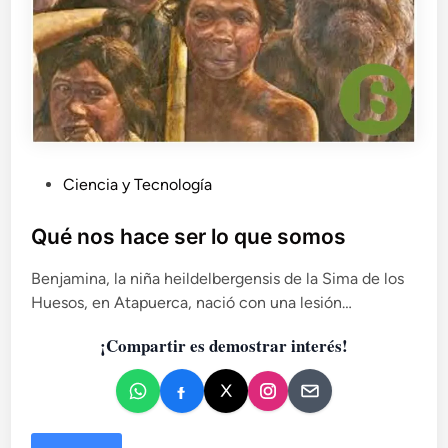
c
e
l
a
e
x
p
o
s
P
Ciencia y Tecnología
i
u
c
b
Qué nos hace ser lo que somos
i
l
ó
Benjamina, la niña heildelbergensis de la Sima de los
i
n
Huesos, en Atapuerca, nació con una lesión…
c
F
a
a
¡Compartir es demostrar interés!
r
d
a
o
ó
e
n
n
.