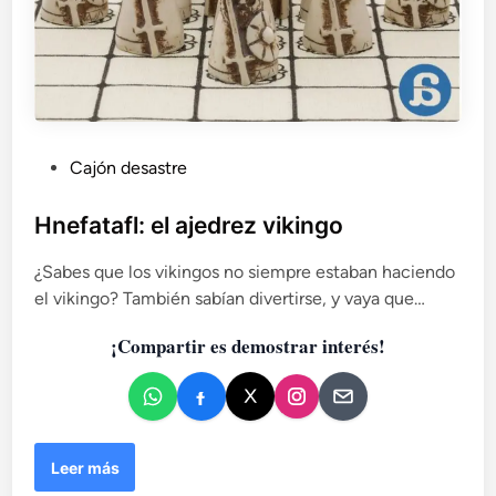
c
í
a
P
Cajón desastre
u
b
Hnefatafl: el ajedrez vikingo
l
¿Sabes que los vikingos no siempre estaban haciendo
i
el vikingo? También sabían divertirse, y vaya que…
c
a
¡Compartir es demostrar interés!
d
o
e
n
H
Leer más
n