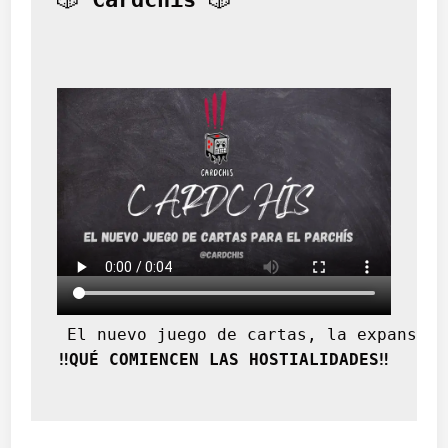
p
o
s
g
u
e
r
r
a
(
I
I
)
 El nuevo juego de cartas, la expansión
‼️QUÉ COMIENCEN LAS HOSTIALIDADES‼️