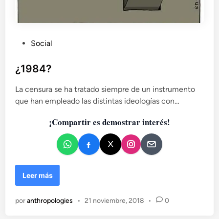
P
Social
u
b
¿1984?
l
La censura se ha tratado siempre de un instrumento
i
que han empleado las distintas ideologías con…
c
a
¡Compartir es demostrar interés!
d
o
e
n
¿
Leer más
1
9
por
anthropologies
•
21 noviembre, 2018
•
0
8
4