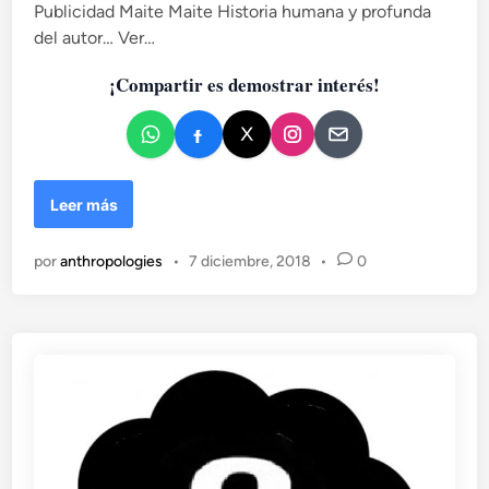
Publicidad Maite Maite Historia humana y profunda
c
)
del autor… Ver…
a
d
¡Compartir es demostrar interés!
o
e
n
P
Leer más
r
ó
por
anthropologies
•
7 diciembre, 2018
•
0
x
i
m
o
n
ú
m
e
r
o