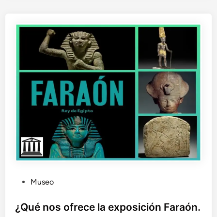
?
P
Museo
u
b
¿Qué nos ofrece la exposición Faraón.
l