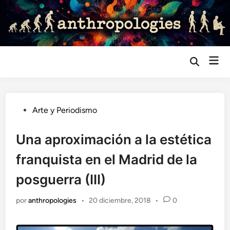
Saltar
al
contenido
Me
Abrir
búsqueda
prin
Publicado
Arte y Periodismo
en
Una aproximación a la estética
franquista en el Madrid de la
posguerra (III)
por
anthropologies
•
20 diciembre, 2018
•
0