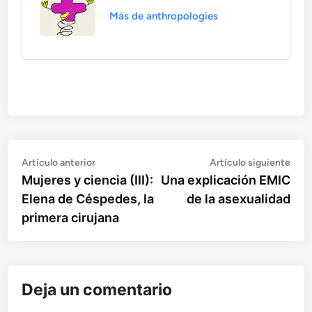
Más de anthropologies
Artículo
Artí
Navegación
Artículo anterior
Artículo siguiente
anterior:
sigu
Mujeres y ciencia (III):
Una explicación EMIC
de
Elena de Céspedes, la
de la asexualidad
entradas
primera cirujana
Deja un comentario