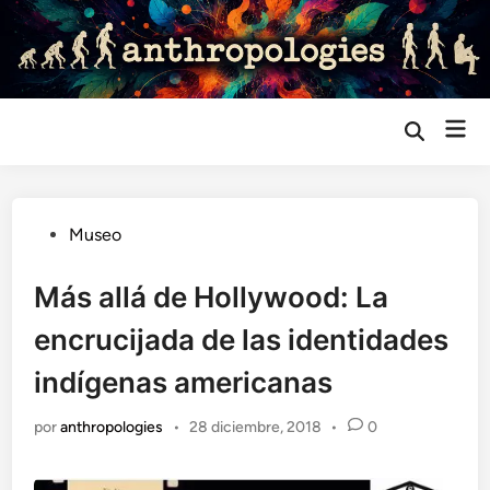
Saltar
al
contenido
Me
Abrir
búsqueda
prin
Publicado
Museo
en
Más allá de Hollywood: La
encrucijada de las identidades
indígenas americanas
por
anthropologies
•
28 diciembre, 2018
•
0