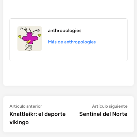
anthropologies
Más de anthropologies
Artículo
Artí
Navegación
Artículo anterior
Artículo siguiente
anterior:
sigu
Knattleikr: el deporte
Sentinel del Norte
de
vikingo
entradas