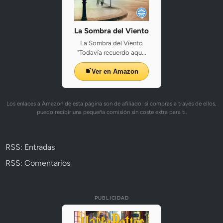
La Sombra del Viento
La Sombra del Viento
"Todavía recuerdo aqu...
Ver en Amazon
Los enlaces a Amazon de esta página son de afiliado: si compras a través de ellos,
puedo recibir una pequeña comisión sin coste extra para ti.
RSS: Entradas
RSS: Comentarios
PUBLICIDAD