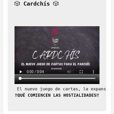
🎲 
Cardchís
 🎲
 El nuevo juego de cartas, la expansión
‼️QUÉ COMIENCEN LAS HOSTIALIDADES‼️