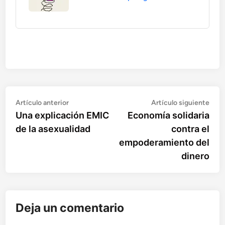
Artículo
Artí
Navegación
Artículo anterior
Artículo siguiente
anterior:
sigu
Una explicación EMIC
Economía solidaria
de
de la asexualidad
contra el
entradas
empoderamiento del
dinero
Deja un comentario