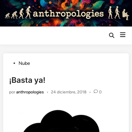
Saltar
al
contenido
Me
Abrir
búsqueda
prin
Publicado
Nube
en
¡Basta ya!
por
anthropologies
•
24 diciembre, 2018
•
0