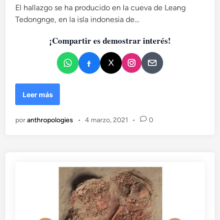
a
El hallazgo se ha producido en la cueva de Leang
o
d
Tedongnge, en la isla indonesia de…
f
o
u
e
¡Compartir es demostrar interés!
n
n
e
r
a
r
i
H
Leer más
o
a
:
l
por
anthropologies
•
4 marzo, 2021
•
0
e
l
n
a
t
n
r
e
e
n
v
I
i
n
s
d
t
o
a
n