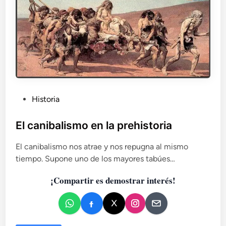
a
ó
n
n
d
d
e
e
r
H
t
o
a
h
l
l
y
e
P
Historia
e
n
u
l
s
C
b
El canibalismo en la prehistoria
t
O
l
e
V
i
El canibalismo nos atrae y nos repugna al mismo
i
I
n
tiempo. Supone uno de los mayores tabúes…
c
D
S
a
-
t
¡Compartir es demostrar interés!
d
1
a
o
9
d
e
e
n
l