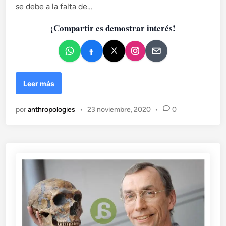
a
se debe a la falta de…
d
¡Compartir es demostrar interés!
o
e
n
L
Leer más
a
s
por
anthropologies
•
23 noviembre, 2020
•
0
e
x
u
a
l
i
d
a
d
y
r