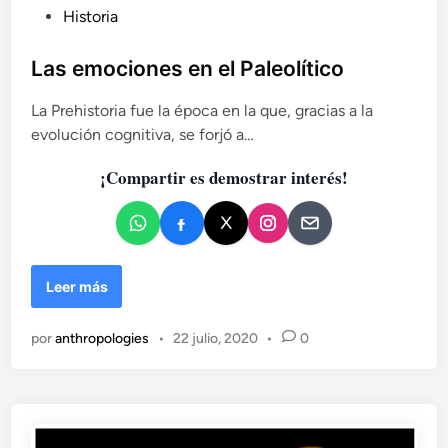
i
P
Historia
s
u
t
b
Las emociones en el Paleolítico
o
l
r
La Prehistoria fue la época en la que, gracias a la
i
i
evolución cognitiva, se forjó a…
c
a
a
¡Compartir es demostrar interés!
d
o
e
n
L
Leer más
a
s
por
anthropologies
•
22 julio, 2020
•
0
e
m
o
c
i