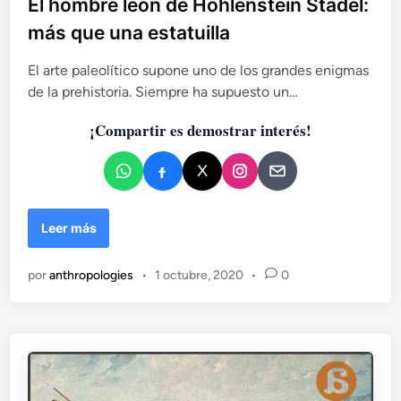
b
El hombre león de Hohlenstein Stadel:
c
l
más que una estatuilla
i
i
ó
c
El arte paleolítico supone uno de los grandes enigmas
n
a
e
de la prehistoria. Siempre ha supuesto un…
d
n
¡Compartir es demostrar interés!
t
o
r
e
e
n
l
a
g
E
Leer más
e
l
n
h
por
anthropologies
•
1 octubre, 2020
•
0
é
o
t
m
i
b
c
r
a
e
N
l
e
e