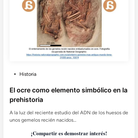
a
e
l
s
a
i
a
a
r
l
q
a
u
p
e
i
ó
n
l
t
o
u
P
Historia
g
r
u
a
a
M
b
El ocre como elemento simbólico en la
f
a
i
l
prehistoria
i
g
i
t
u
c
A la luz del reciente estudio del ADN de los huesos de
a
r
a
unos gemelos recién nacidos…
n
a
d
e
t
¡Compartir es demostrar interés!
o
T
i