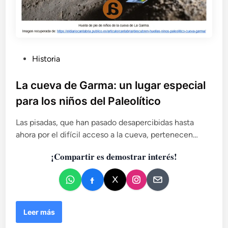
P
Historia
u
b
La cueva de Garma: un lugar especial
l
para los niños del Paleolítico
i
c
Las pisadas, que han pasado desapercibidas hasta
a
ahora por el difícil acceso a la cueva, pertenecen…
d
¡Compartir es demostrar interés!
o
e
n
L
Leer más
a