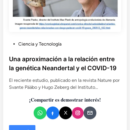
e
p
r
o
d
u
c
P
Ciencia y Tecnología
c
u
i
b
ó
Una aproximación a la relación entre
n
l
la genética Neandertal y el COVID-19
e
i
n
c
El reciente estudio, publicado en la revista Nature por
l
a
Svante Pääbo y Hugo Zeberg del Instituto…
a
d
P
¡Compartir es demostrar interés!
o
r
e
e
h
n
i
s