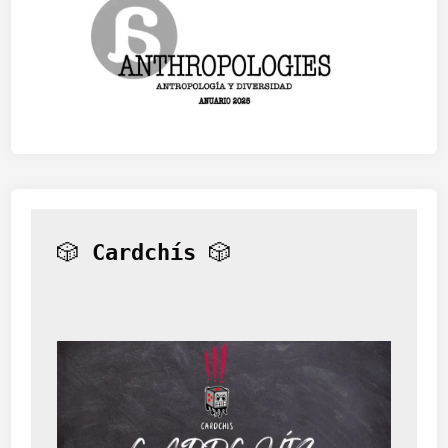
🎲 
Cardchís
 🎲