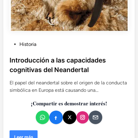
P
Historia
u
b
Introducción a las capacidades
l
cognitivas del Neandertal
i
c
El papel del neandertal sobre el origen de la conducta
a
simbólica en Europa está causando una…
d
¡Compartir es demostrar interés!
o
e
n
I
Leer más