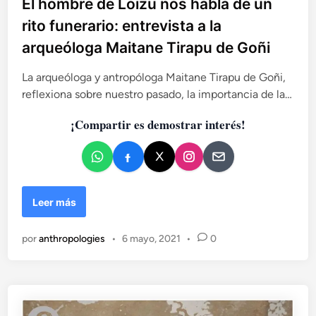
b
El hombre de Loizu nos habla de un
s
p
l
rito funerario: entrevista a la
e
i
arqueóloga Maitane Tirapu de Goñi
c
c
i
a
a
La arqueóloga y antropóloga Maitane Tirapu de Goñi,
d
l
reflexiona sobre nuestro pasado, la importancia de la…
o
p
e
a
¡Compartir es demostrar interés!
r
n
a
l
o
s
E
Leer más
n
l
i
h
por
anthropologies
•
6 mayo, 2021
•
0
ñ
o
o
m
s
b
d
r
e
e
l