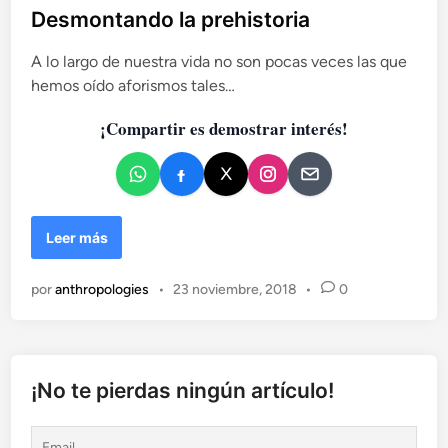
d
b
Desmontando la prehistoria
a
l
d
A lo largo de nuestra vida no son pocas veces las que
i
e
hemos oído aforismos tales…
c
s
a
c
¡Compartir es demostrar interés!
d
o
g
o
n
e
i
n
t
D
Leer más
i
e
v
s
a
por
anthropologies
•
23 noviembre, 2018
•
0
m
s
o
d
n
e
t
l
a
¡No te pierdas ningún artículo!
N
n
e
d
a
o