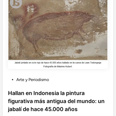
d
P
e
a
L
l
o
e
i
o
z
l
u
í
n
t
o
i
s
c
h
o
a
b
l
a
P
Arte y Periodismo
d
u
e
b
Hallan en Indonesia la pintura
u
l
n
figurativa más antigua del mundo: un
i
r
jabalí de hace 45.000 años
i
c
t