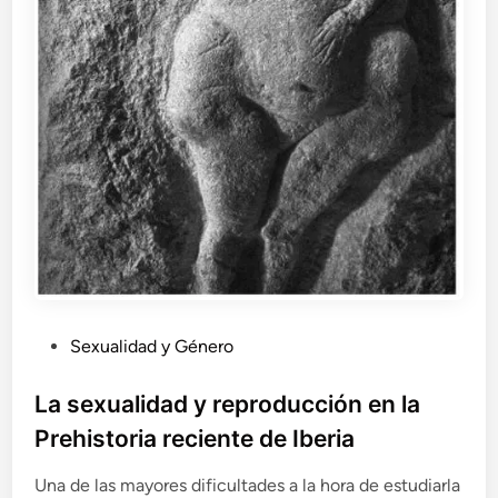
P
Sexualidad y Género
u
b
La sexualidad y reproducción en la
l
Prehistoria reciente de Iberia
i
c
Una de las mayores dificultades a la hora de estudiarla