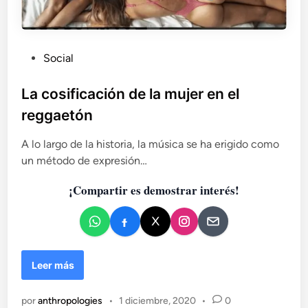
t
o
P
Social
u
b
La cosificación de la mujer en el
l
reggaetón
i
c
A lo largo de la historia, la música se ha erigido como
a
un método de expresión…
d
¡Compartir es demostrar interés!
o
e
n
L
Leer más
a
c
por
anthropologies
•
1 diciembre, 2020
•
0
o