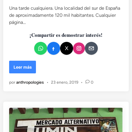
a
Una tarde cualquiera. Una localidad del sur de España
d
de aproximadamente 120 mil habitantes. Cualquier
o
página…
e
n
¡Compartir es demostrar interés!
D
Leer más
e
p
por
anthropologies
•
23 enero, 2019
•
0
u
t
o
s
y
p
u
t