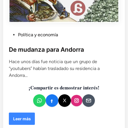
a
i
e
v
l
e
c
r
a
s
p
P
Política y economía
a
i
l
u
t
.
b
De mudanza para Andorra
a
M
l
l
i
Hace unos días fue noticia que un grupo de
i
i
t
“youtubers” habían trasladado su residencia a
c
s
o
Andorra…
m
a
l
o
d
o
¡Compartir es demostrar interés!
g
o
í
e
a
n
s
o
D
Leer más
m
e
e