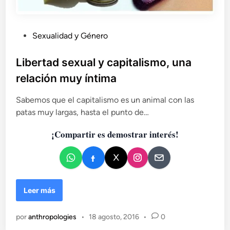
e
r
g
a
é
e
P
Sexualidad y Género
n
l
u
e
e
b
Libertad sexual y capitalismo, una
r
m
l
o
p
relación muy íntima
i
o
d
c
Sabemos que el capitalismo es un animal con las
e
a
patas muy largas, hasta el punto de…
r
d
a
¡Compartir es demostrar interés!
o
m
e
i
n
e
n
t
L
Leer más
o
i
d
b
e
por
anthropologies
•
18 agosto, 2016
•
0
e
l