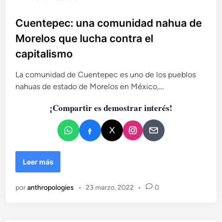
e
u
a
b
Cuentepec: una comunidad nahua de
E
l
c
Morelos que lucha contra el
u
i
capitalismo
a
c
t
a
La comunidad de Cuentepec es uno de los pueblos
o
d
r
nahuas de estado de Morelos en México,…
o
i
e
¡Compartir es demostrar interés!
a
n
l
(
1
/
2
C
Leer más
)
u
e
por
anthropologies
•
23 marzo, 2022
•
0
n
t
e