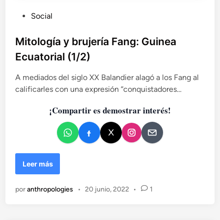
a
P
Social
t
o
u
r
b
Mitología y brujería Fang: Guinea
i
l
Ecuatorial (1/2)
a
i
l
c
A mediados del siglo XX Balandier alagó a los Fang al
(
a
2
calificarles con una expresión “conquistadores…
d
/
¡Compartir es demostrar interés!
2
o
)
e
n
M
Leer más
i
t
por
anthropologies
•
20 junio, 2022
•
1
o
l
o