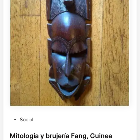
P
Social
u
b
Mitología y brujería Fang, Guinea