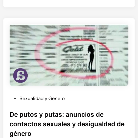
o
d
e
r
d
e
l
a
m
o
d
a
P
Sexualidad y Género
u
b
De putos y putas: anuncios de
l
contactos sexuales y desigualdad de
i
género
c