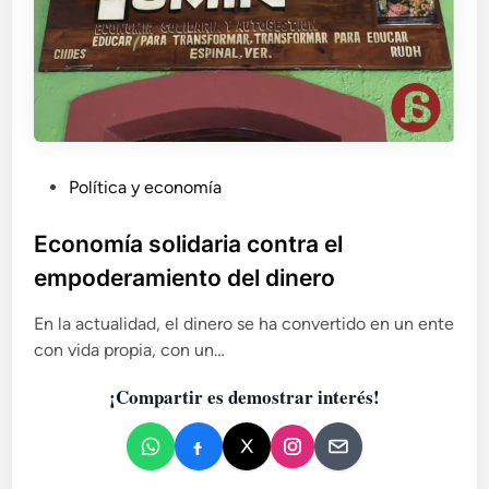
a
s
:
a
n
u
n
c
P
Política y economía
i
u
o
b
s
Economía solidaria contra el
d
l
empoderamiento del dinero
e
i
c
c
En la actualidad, el dinero se ha convertido en un ente
o
a
con vida propia, con un…
n
d
t
¡Compartir es demostrar interés!
o
a
e
c
t
n
o