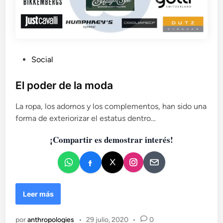
e
r
e
f
l
e
P
Social
j
u
a
b
El poder de la moda
r
l
n
La ropa, los adornos y los complementos, han sido una
i
o
s
forma de exteriorizar el estatus dentro…
c
a
¡Compartir es demostrar interés!
d
o
e
n
E
Leer más
l
p
por
anthropologies
•
29 julio, 2020
•
0