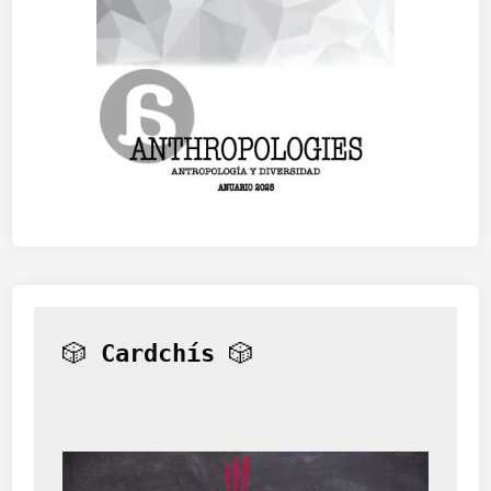
🎲 
Cardchís
 🎲