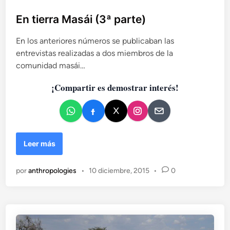
u
,
b
En tierra Masái (3ª parte)
u
l
n
En los anteriores números se publicaban las
i
a
entrevistas realizadas a dos miembros de la
r
c
e
comunidad masái…
a
l
d
a
¡Compartir es demostrar interés!
o
c
e
i
n
ó
n
m
E
Leer más
u
n
y
t
por
anthropologies
•
10 diciembre, 2015
•
0
í
i
n
e
t
r
i
r
m
a
a
M