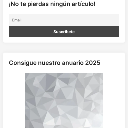
a
¡No te pierdas ningún artículo!
M
a
s
á
i
(
1
ª
p
Consigue nuestro anuario 2025
a
r
t
e
)