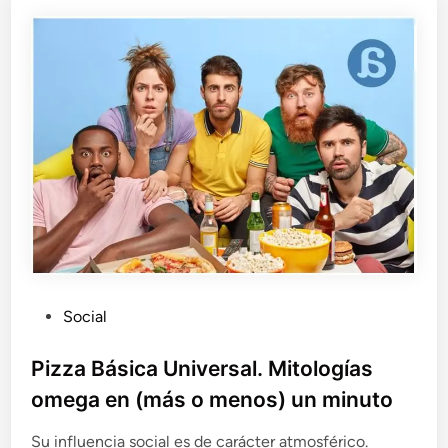
p
e
c
:
u
n
a
c
o
m
u
n
i
d
a
P
Social
d
u
n
a
b
Pizza Básica Universal. Mitologías
h
l
omega en (más o menos) un minuto
u
i
a
c
Su influencia social es de carácter atmosférico.
d