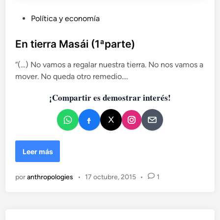
t
P
Política y economía
e
u
)
b
En tierra Masái (1ªparte)
l
“(…) No vamos a regalar nuestra tierra. No nos vamos a
i
mover. No queda otro remedio.…
c
a
¡Compartir es demostrar interés!
d
o
e
n
E
Leer más
n
t
por
anthropologies
•
17 octubre, 2015
•
1
i
e
r
r