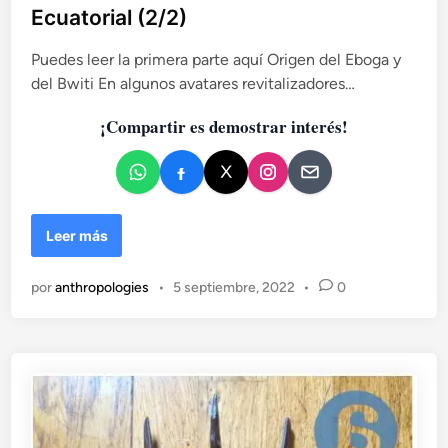
l
Ecuatorial (2/2)
i
c
Puedes leer la primera parte aquí Origen del Eboga y
a
del Bwiti En algunos avatares revitalizadores…
d
¡Compartir es demostrar interés!
o
e
n
M
Leer más
i
t
por
anthropologies
•
5 septiembre, 2022
•
0
o
l
o
g
í
a
y
b