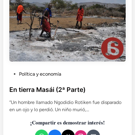
a
s
á
i
(
3
ª
p
a
r
t
P
Política y economía
e
u
)
b
En tierra Masái (2ª Parte)
l
“Un hombre llamado Ngodidio Rotiken fue disparado
i
en un ojo y lo perdió. Un niño murió,…
c
a
¡Compartir es demostrar interés!
d
o