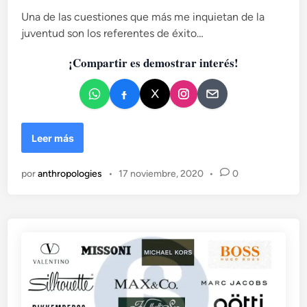
l
e
Una de las cuestiones que más me inquietan de la
i
l
juventud son los referentes de éxito…
c
r
a
e
¡Compartir es demostrar interés!
d
g
g
o
a
e
e
n
t
U
Leer más
ó
n
n
e
por
anthropologies
•
17 noviembre, 2020
•
0
s
p
e
j
o
d
o
n
d