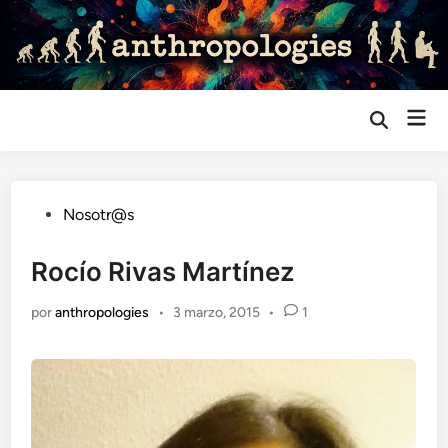
Saltar
al
contenido
Me
Abrir
búsqueda
prin
Publicado
Nosotr@s
en
Rocío Rivas Martínez
por
anthropologies
•
3 marzo, 2015
•
1