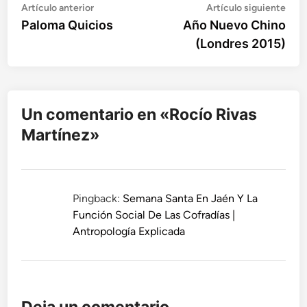
Artículo
Artí
Navegación
Artículo anterior
Artículo siguiente
anterior:
sigu
Paloma Quicios
Año Nuevo Chino
de
(Londres 2015)
entradas
Un comentario en «
Rocío Rivas
Martínez
»
Pingback:
Semana Santa En Jaén Y La
Función Social De Las Cofradías |
Antropología Explicada