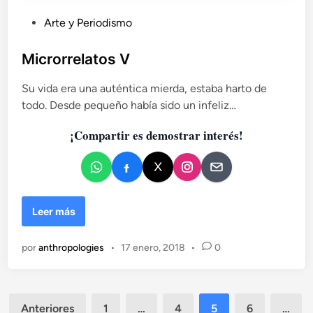
P
Arte y Periodismo
u
b
Microrrelatos V
l
Su vida era una auténtica mierda, estaba harto de
i
todo. Desde pequeño había sido un infeliz…
c
a
¡Compartir es demostrar interés!
d
o
e
n
M
Leer más
i
c
por
anthropologies
•
17 enero, 2018
•
0
r
o
r
r
Paginación
Anteriores
1
…
4
5
6
…