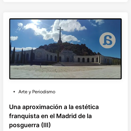
o
r
r
e
l
a
t
o
s
P
Arte y Periodismo
u
b
Una aproximación a la estética
l
franquista en el Madrid de la
i
posguerra (III)
c