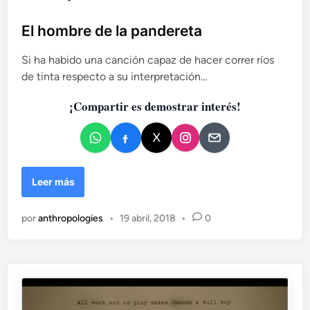
u
b
El hombre de la pandereta
l
Si ha habido una canción capaz de hacer correr ríos
i
de tinta respecto a su interpretación…
c
a
¡Compartir es demostrar interés!
d
o
e
n
E
Leer más
l
h
por
anthropologies
•
19 abril, 2018
•
0
o
m
b
r
e
d