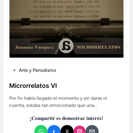
e
l
a
p
a
n
d
e
r
e
t
a
P
Arte y Periodismo
u
b
Microrrelatos VI
l
Por fin había llegado el momento y sin darse ni
i
cuenta, estaba tan emocionado que una…
c
a
¡Compartir es demostrar interés!
d
o