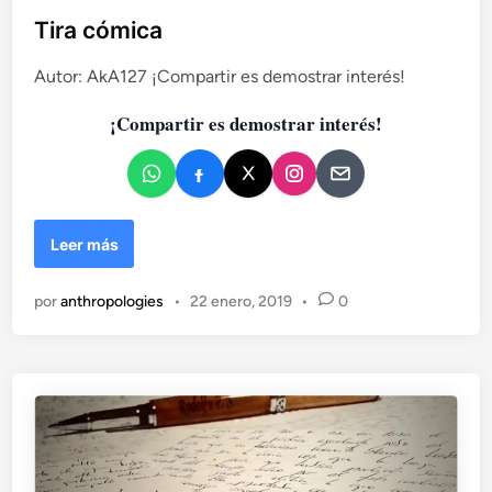
b
Tira cómica
l
Autor: AkA127 ¡Compartir es demostrar interés!
i
c
¡Compartir es demostrar interés!
a
d
o
e
n
T
Leer más
i
r
por
anthropologies
•
22 enero, 2019
•
0
a
c
ó
m
i
c
a