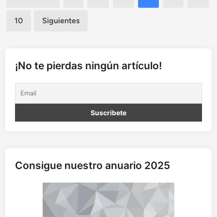
e
de
l
10
Siguientes
a
entradas
t
o
s
V
¡No te pierdas ningún artículo!
Consigue nuestro anuario 2025