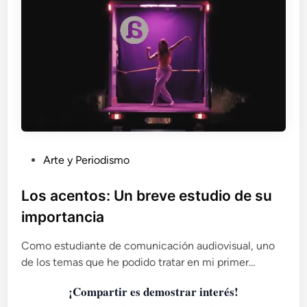
P
Arte y Periodismo
u
b
Los acentos: Un breve estudio de su
l
importancia
i
c
Como estudiante de comunicación audiovisual, uno
a
de los temas que he podido tratar en mi primer…
d
¡Compartir es demostrar interés!
o