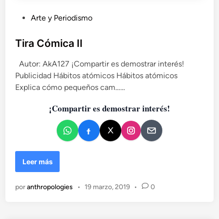
:
c
P
Arte y Periodismo
a
u
p
b
Tira Cómica II
o
n
l
e
Autor: AkA127 ¡Compartir es demostrar interés!
i
s
Publicidad Hábitos atómicos Hábitos atómicos
c
y
Explica cómo pequeños cam……
a
c
d
a
¡Compartir es demostrar interés!
o
s
e
t
r
n
a
t
T
Leer más
i
i
r
por
anthropologies
•
19 marzo, 2019
•
0
a
C
ó