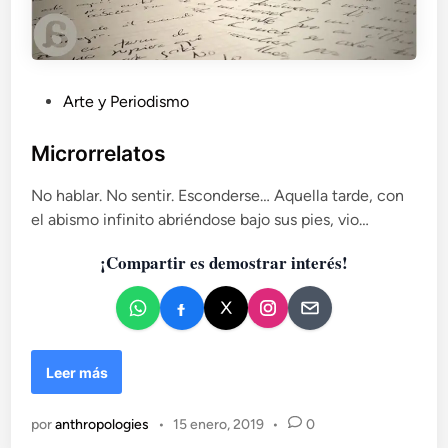
P
Arte y Periodismo
u
b
Microrrelatos
l
No hablar. No sentir. Esconderse… Aquella tarde, con
i
el abismo infinito abriéndose bajo sus pies, vio…
c
a
¡Compartir es demostrar interés!
d
o
e
n
M
Leer más
i
c
por
anthropologies
•
15 enero, 2019
•
0
r