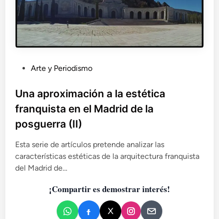
i
ó
n
a
l
a
e
P
Arte y Periodismo
s
u
t
b
Una aproximación a la estética
é
l
t
franquista en el Madrid de la
i
i
posguerra (II)
c
c
a
a
Esta serie de artículos pretende analizar las
f
d
r
características estéticas de la arquitectura franquista
o
a
del Madrid de…
e
n
n
q
¡Compartir es demostrar interés!
u
i
s