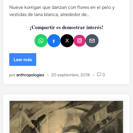
)
r
c
Nueve korrigan que danzan con flores en el pelo y
a
a
vestidas de lana blanca, alrededor de…
n
d
q
¡Compartir es demostrar interés!
o
u
e
i
n
s
t
a
E
Leer más
e
n
n
t
e
por
anthropologies
•
20 septiembre, 2018
•
0
r
l
e
M
b
a
r
d
u
r
m
i
a
d
s
d
y
e