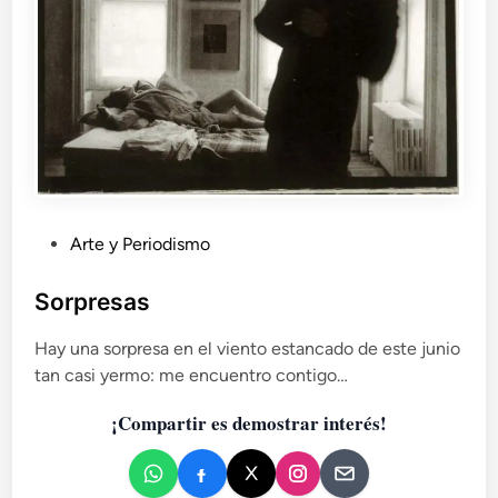
a
s
a
:
U
r
s
u
l
a
P
Arte y Periodismo
K
u
.
b
Sorpresas
L
l
e
Hay una sorpresa en el viento estancado de este junio
i
G
u
tan casi yermo: me encuentro contigo…
c
i
a
¡Compartir es demostrar interés!
n
d
y
o
l
e
a