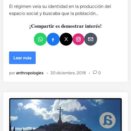
a
El régimen veía su identidad en la producción del
d
espacio social y buscaba que la población…
o
e
¡Compartir es demostrar interés!
n
U
Leer más
n
a
por
anthropologies
•
20 diciembre, 2018
•
0
a
p
r
o
x
i
m
a
c