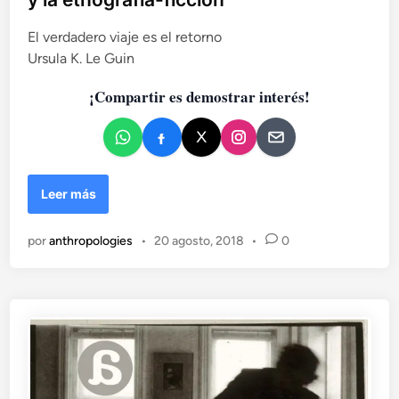
i
c
El verdadero viaje es el retorno
a
Ursula K. Le Guin
d
¡Compartir es demostrar interés!
o
e
n
R
Leer más
e
g
por
anthropologies
•
20 agosto, 2018
•
0
r
e
s
a
n
d
o
a
c