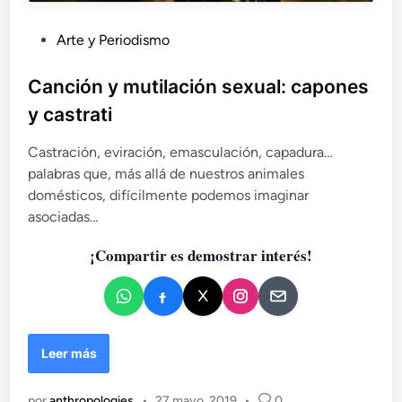
e
s
P
Arte y Periodismo
t
u
u
b
Canción y mutilación sexual: capones
d
l
i
y castrati
i
o
c
d
Castración, eviración, emasculación, capadura…
e
a
palabras que, más allá de nuestros animales
s
d
domésticos, difícilmente podemos imaginar
u
o
asociadas…
i
e
m
¡Compartir es demostrar interés!
n
p
o
r
t
a
C
Leer más
n
a
c
n
i
por
anthropologies
•
27 mayo, 2019
•
0