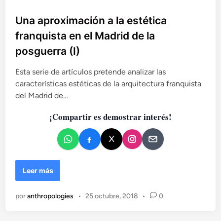
e
u
t
r
b
Una aproximación a la estética
é
r
l
t
franquista en el Madrid de la
a
i
i
(
posguerra (I)
c
c
I
a
a
I
Esta serie de artículos pretende analizar las
f
I
d
r
características estéticas de la arquitectura franquista
)
o
a
del Madrid de…
e
n
n
q
¡Compartir es demostrar interés!
u
i
s
t
a
U
Leer más
e
n
n
a
e
por
anthropologies
•
25 octubre, 2018
•
0
a
l
p
M