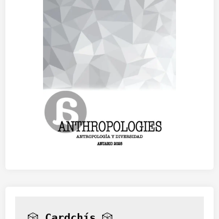
🎲 
Cardchís
 🎲