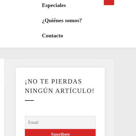
búsqueda
a
Especiales
modo
oscuro
¿Quiénes somos?
Contacto
¡NO TE PIERDAS
NINGÚN ARTÍCULO!