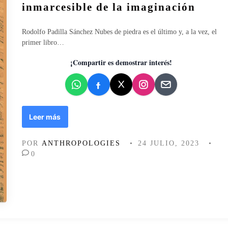
r
l
inmarcesible de la imaginación
m
i
i
c
Rodolfo Padilla Sánchez Nubes de piedra es el último y, a la vez, el
g
a
primer libro…
a
d
s
o
¡Compartir es demostrar interés!
e
n
N
Leer más
u
b
POR
ANTHROPOLOGIES
•
24 JULIO, 2023
•
e
0
s
d
e
p
i
e
d