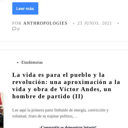
d
L
Leer más
e
a
e
v
POR
ANTHROPOLOGIES
•
23 JUNIO, 2021
•
s
i
0
e
d
l
a
p
e
u
s
e
p
b
a
P
Etnohistorias
l
r
u
o
La vida es para el pueblo y la
a
b
e
l
revolución: una aproximación a la
l
i
vida y obra de Víctor Andes, un
p
c
hombre de partido (II)
u
a
e
d
b
o
Lee aquí la primera parte Imbuido de energía, convicción y
l
e
voluntad, fruto de su trajinar político,…
o
n
¡Compartir es demostrar interés!