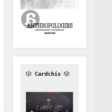
🎲 
Cardchís
 🎲