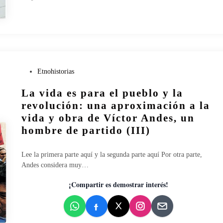
d
a
s
l
a
s
g
P
Etnohistorias
u
u
e
La vida es para el pueblo y la
b
r
l
revolución: una aproximación a la
r
i
vida y obra de Víctor Andes, un
a
c
hombre de partido (III)
s
a
q
d
u
o
Lee la primera parte aquí y la segunda parte aquí Por otra parte,
i
e
Andes considera muy…
e
n
n
¡Compartir es demostrar interés!
p
i
e
r