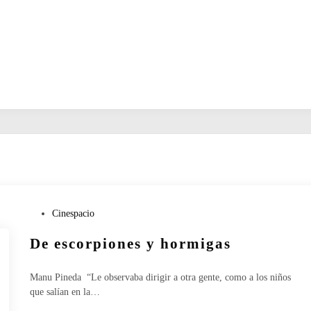
P
Cinespacio
u
De escorpiones y hormigas
b
l
i
Manu Pineda “Le observaba dirigir a otra gente, como a los niños
c
que salían en la…
a