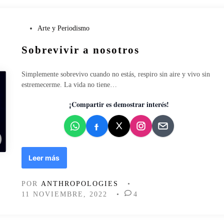
r
a
:
P
Arte y Periodismo
e
u
l
Sobrevivir a nosotros
b
m
l
u
i
Simplemente sobrevivo cuando no estás, respiro sin aire y vivo sin
n
c
estremecerme. La vida no tiene…
d
a
o
d
¡Compartir es demostrar interés!
i
o
n
e
m
n
a
r
S
Leer más
c
o
e
b
s
POR
ANTHROPOLOGIES
•
r
i
11 NOVIEMBRE, 2022
•
4
e
b
v
l
i