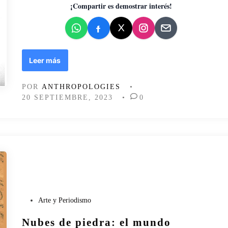
d
¡Compartir es demostrar interés!
o
e
n
D
Leer más
e
e
POR
ANTHROPOLOGIES
•
s
20 SEPTIEMBRE, 2023
•
0
c
o
r
p
i
o
n
e
s
y
P
Arte y Periodismo
h
u
o
Nubes de piedra: el mundo
b