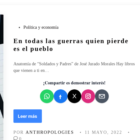
e
v
d
i
e
r
l
a
P
Política y economía
a
n
u
i
o
En todas las guerras quien pierde
b
m
s
l
a
es el pueblo
o
i
g
t
c
i
r
Anatomía de “Soldados y Padres” de José Jurado Morales Hay libros
a
n
o
que vienen a ti en…
d
a
s
o
c
¡Compartir es demostrar interés!
e
i
n
ó
n
E
Leer más
n
t
POR
ANTHROPOLOGIES
•
11 MAYO, 2022
•
o
0