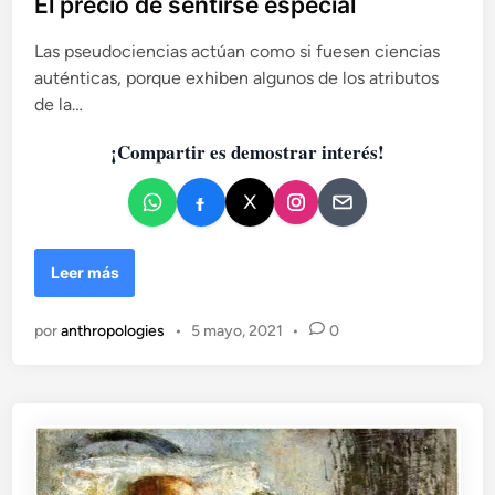
El precio de sentirse especial
l
Las pseudociencias actúan como si fuesen ciencias
i
auténticas, porque exhiben algunos de los atributos
c
de la…
a
d
¡Compartir es demostrar interés!
o
e
n
E
Leer más
l
p
por
anthropologies
•
5 mayo, 2021
•
0
r
e
c
i
o
d
e