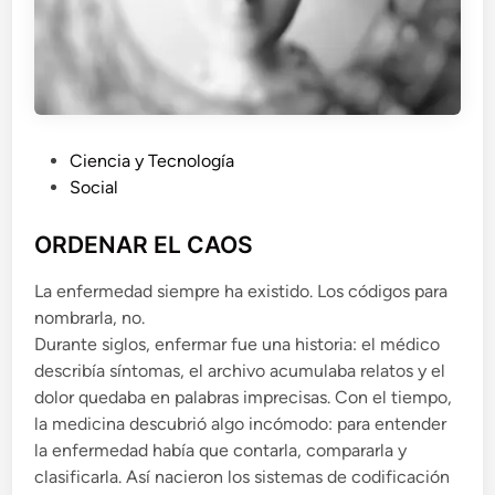
P
Ciencia y Tecnología
u
Social
b
l
ORDENAR EL CAOS
i
La enfermedad siempre ha existido. Los códigos para
c
nombrarla, no.
a
Durante siglos, enfermar fue una historia: el médico
d
describía síntomas, el archivo acumulaba relatos y el
o
dolor quedaba en palabras imprecisas. Con el tiempo,
e
la medicina descubrió algo incómodo: para entender
n
la enfermedad había que contarla, compararla y
clasificarla. Así nacieron los sistemas de codificación