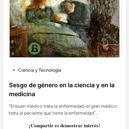
s
e
n
t
i
r
s
e
e
s
p
e
P
Ciencia y Tecnología
c
u
i
b
Sesgo de género en la ciencia y en la
a
l
medicina
l
i
c
“El buen médico trata la enfermedad, el gran médico
a
trata al paciente que tiene la enfermedad”…
d
¡Compartir es demostrar interés!
o