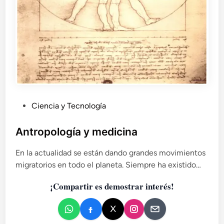
s
o
p
s
e
u
d
o
c
P
i
Ciencia y Tecnología
e
u
n
b
Antropología y medicina
c
l
i
En la actualidad se están dando grandes movimientos
i
a
migratorios en todo el planeta. Siempre ha existido…
c
s
a
¡Compartir es demostrar interés!
d
o
e