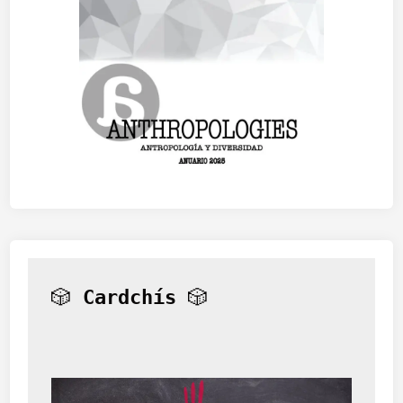
🎲 
Cardchís
 🎲