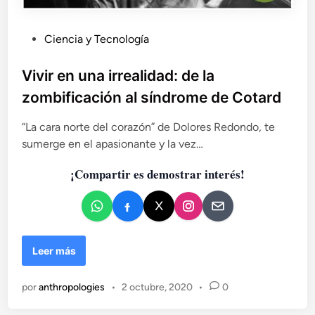
c
i
e
P
Ciencia y Tecnología
n
u
c
b
Vivir en una irrealidad: de la
i
l
a
zombificación al síndrome de Cotard
i
y
e
c
“La cara norte del corazón” de Dolores Redondo, te
n
a
sumerge en el apasionante y la vez…
l
d
a
¡Compartir es demostrar interés!
o
m
e
e
n
d
i
c
V
Leer más
i
i
n
v
a
por
anthropologies
•
2 octubre, 2020
•
0
i
r