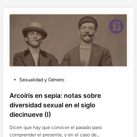
e
n
u
n
a
i
r
r
e
a
l
i
P
Sexualidad y Género
d
u
a
d
b
Arcoíris en sepia: notas sobre
:
l
diversidad sexual en el siglo
d
i
e
diecinueve (I)
c
l
a
a
Dicen que hay que conocer el pasado para
d
z
comprender el presente, y en el caso de…