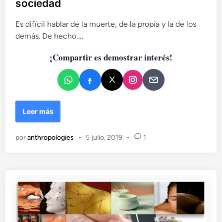
sociedad
l
i
e
t
v
c
Es difícil hablar de la muerte, de la propia y la de los
i
e
a
m
demás. De hecho,…
(
d
o
I
¡Compartir es demostrar interés!
p
o
)
u
e
e
n
b
l
o
L
Leer más
d
a
e
m
por
anthropologies
•
5 julio, 2019
•
1
C
u
a
e
m
r
e
t
r
e
ú
:
n
e
:
l