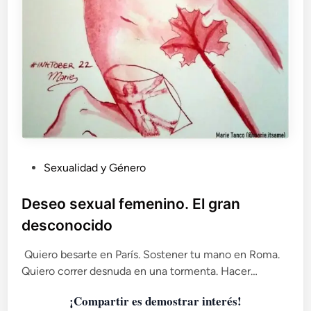
i
a
G
o
m
e
s
P
Sexualidad y Género
u
b
Deseo sexual femenino. El gran
l
desconocido
i
c
Quiero besarte en París. Sostener tu mano en Roma.
a
Quiero correr desnuda en una tormenta. Hacer…
d
¡Compartir es demostrar interés!
o