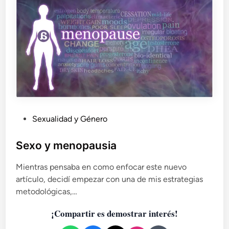
E
L
C
A
O
S
P
Sexualidad y Género
u
b
Sexo y menopausia
l
Mientras pensaba en como enfocar este nuevo
i
artículo, decidí empezar con una de mis estrategias
c
metodológicas,…
a
d
¡Compartir es demostrar interés!
o
e