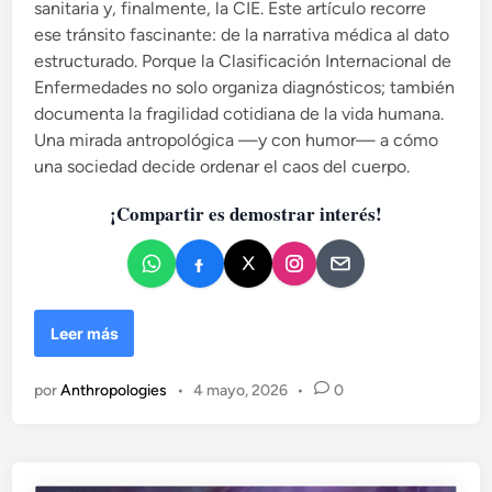
sanitaria y, finalmente, la CIE. Este artículo recorre
ese tránsito fascinante: de la narrativa médica al dato
estructurado. Porque la Clasificación Internacional de
Enfermedades no solo organiza diagnósticos; también
documenta la fragilidad cotidiana de la vida humana.
Una mirada antropológica —y con humor— a cómo
una sociedad decide ordenar el caos del cuerpo.
¡Compartir es demostrar interés!
O
Leer más
R
D
por
Anthropologies
•
4 mayo, 2026
•
0
E
N
A
R