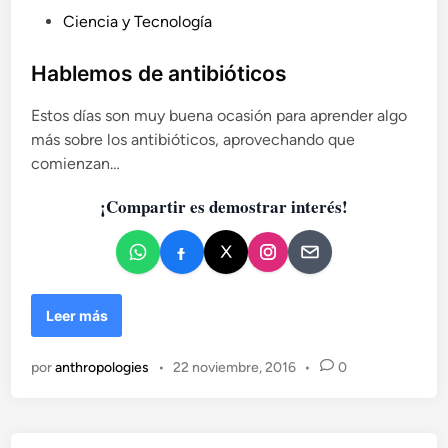
a
P
Ciencia y Tecnología
u
b
Hablemos de antibióticos
l
Estos días son muy buena ocasión para aprender algo
i
más sobre los antibióticos, aprovechando que
c
comienzan…
a
d
¡Compartir es demostrar interés!
o
e
n
H
Leer más
a
b
por
anthropologies
•
22 noviembre, 2016
•
0
l
e
m
o