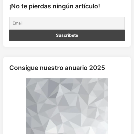
s
¡No te pierdas ningún artículo!
d
e
a
n
t
i
b
i
ó
Consigue nuestro anuario 2025
t
i
c
o
s