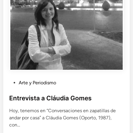
P
Arte y Periodismo
u
b
Entrevista a Cláudia Gomes
l
Hoy, tenemos en “Conversaciones en zapatillas de
i
andar por casa” a Cláudia Gomes (Oporto, 1987),
c
con…
a
d