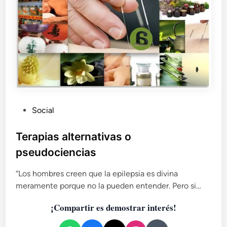
F
n
o
u
u
e
m
v
b
o
a
t
n
a
b
ú
d
P
Social
e
l
u
a
b
Terapias alternativas o
s
l
pseudociencias
o
i
c
c
“Los hombres creen que la epilepsia es divina
i
a
e
meramente porque no la pueden entender. Pero si…
d
d
¡Compartir es demostrar interés!
a
o
d
e