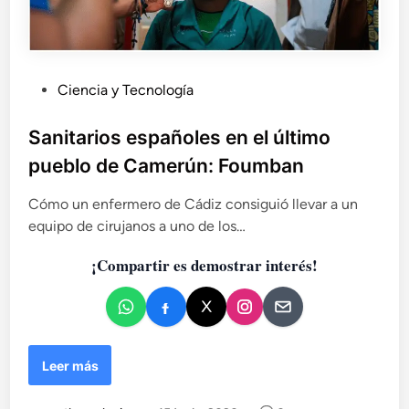
:
d
n
e
o
C
t
o
a
P
Ciencia y Tecnología
t
s
u
a
s
b
r
Sanitarios españoles en el último
o
d
l
pueblo de Camerún: Foumban
b
i
r
c
e
Cómo un enfermero de Cádiz consiguió llevar a un
a
d
equipo de cirujanos a uno de los…
i
d
v
¡Compartir es demostrar interés!
o
e
e
r
n
s
i
d
S
Leer más
a
a
d
n