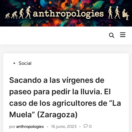
Saltar
al
contenido
Me
Abrir
búsqueda
prin
Publicado
Social
en
Sacando a las vírgenes de
paseo para pedir la lluvia. El
caso de los agricultores de “La
Muela” (Zaragoza)
por
anthropologies
•
16 junio, 2023
•
0