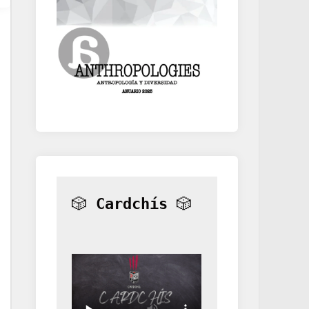
🎲 
Cardchís
 🎲