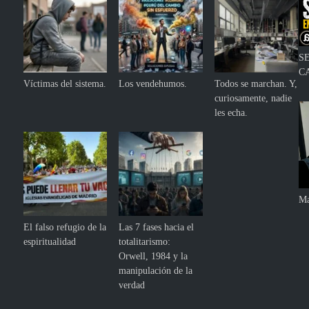
S
C
Víctimas del sistema.
Los vendehumos.
Todos se marchan. Y,
curiosamente, nadie
les echa.
Ma
El falso refugio de la
Las 7 fases hacia el
espiritualidad
totalitarismo:
Orwell, 1984 y la
manipulación de la
verdad