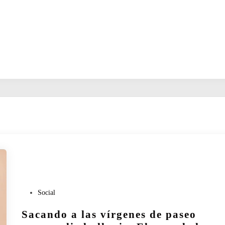
P
Social
u
Sacando a las vírgenes de paseo
b
l