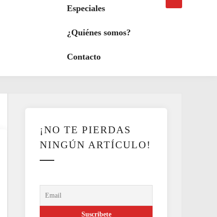
búsqueda
a
Especiales
modo
oscuro
¿Quiénes somos?
Contacto
¡NO TE PIERDAS
NINGÚN ARTÍCULO!