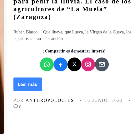
para pedir la lluvia. El caso de los
i
agricultores de “La Muela”
c
(Zaragoza)
a
d
o
Rubén Blasco “Que llueva, que llueva, la Vírgen de la Cueva, los
e
pajaritos cantan…” Canción…
n
¡Compartir es demostrar interés!
S
Leer más
a
c
POR
ANTHROPOLOGIES
•
16 JUNIO, 2023
•
a
0
n
d
o
a
l