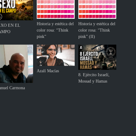
u
e
l
a
Historia y estética del
Historia y estética del
EXO EN EL
”
color rosa: “Think
color rosa: “Think
AMPO
(
pink”
pink” (II)
Z
a
r
a
g
Azalí Macías
o
8. Ejército Israelí,
z
Mossad y Hamas
a
nuel Carmona
)