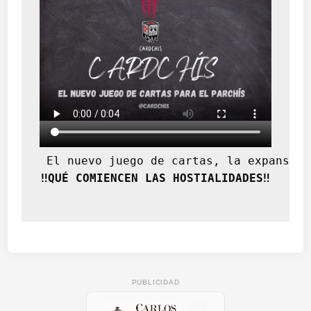
o
d
e
l
o
s
a
g
r
i
c
 El nuevo juego de cartas, la expansión
u
‼️QUÉ COMIENCEN LAS HOSTIALIDADES‼️
l
t
o
r
e
s
d
PUBLICIDAD
e
“