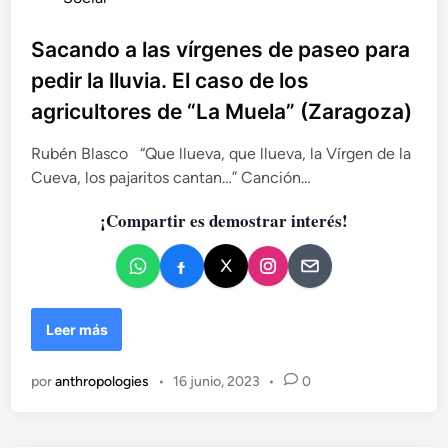
u
b
Sacando a las vírgenes de paseo para
l
pedir la lluvia. El caso de los
i
agricultores de “La Muela” (Zaragoza)
c
a
Rubén Blasco “Que llueva, que llueva, la Vírgen de la
d
Cueva, los pajaritos cantan…” Canción…
o
e
¡Compartir es demostrar interés!
n
S
Leer más
a
c
por
anthropologies
•
16 junio, 2023
•
0
a
n
d