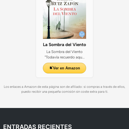
L
a
M
u
e
l
a
”
La Sombra del Viento
(
La Sombra del Viento
Z
"Todavía recuerdo aqu...
a
r
Ver en Amazon
a
g
o
Los enlaces a Amazon de esta página son de afiliado: si compras a través de ellos,
puedo recibir una pequeña comisión sin coste extra para ti.
z
a
)
ENTRADAS RECIENTES