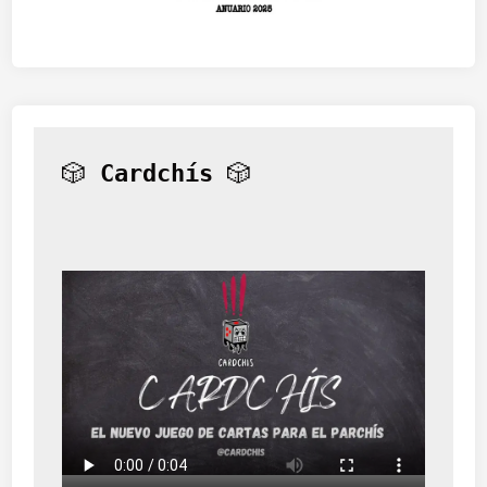
🎲 
Cardchís
 🎲