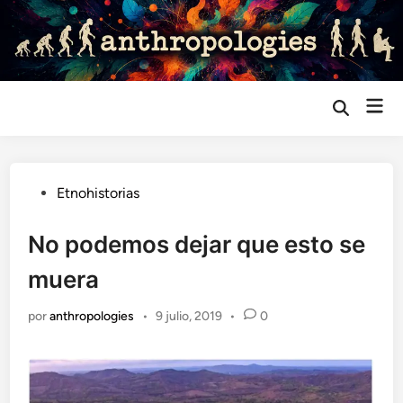
Saltar
al
contenido
Me
Abrir
búsqueda
prin
Publicado
Etnohistorias
en
No podemos dejar que esto se
muera
por
anthropologies
•
9 julio, 2019
•
0