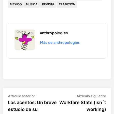
MEXICO
MÚSICA
REVISTA
TRADICIÓN
anthropologies
Más de anthropologies
Artículo
Artí
Navegación
Artículo anterior
Artículo siguiente
anterior:
sigu
Los acentos: Un breve
Workfare State (isn´t
de
estudio de su
working)