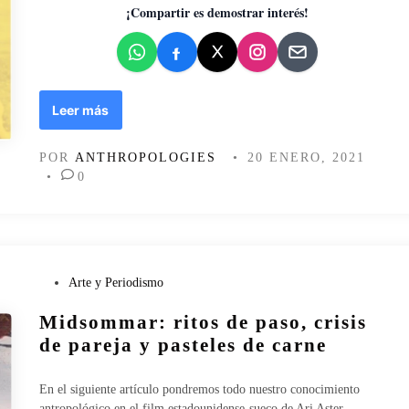
d
¡Compartir es demostrar interés!
o
e
n
L
Leer más
a
f
POR
ANTHROPOLOGIES
•
20 ENERO, 2021
a
•
0
m
i
l
i
a
:
P
Arte y Periodismo
s
u
Midsommar: ritos de paso, crisis
a
b
n
l
de pareja y pasteles de carne
g
i
r
c
En el siguiente artículo pondremos todo nuestro conocimiento
e
a
antropológico en el film estadounidense-sueco de Ari Aster,…