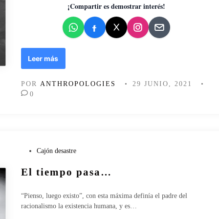
i
d
¡Compartir es demostrar interés!
n
o
e
e
n
M
Leer más
a
l
POR
ANTHROPOLOGIES
•
29 JUNIO, 2021
•
a
0
s
h
i
e
r
b
P
Cajón desastre
a
u
El tiempo pasa…
s
b
l
i
“Pienso, luego existo”, con esta máxima definía el padre del
c
racionalismo la existencia humana, y es…
a