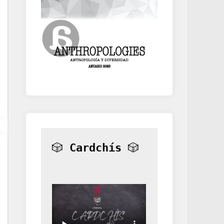
🎲 
Cardchís
 🎲