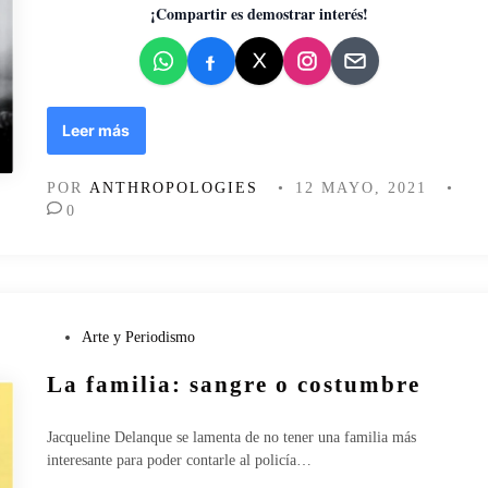
d
¡Compartir es demostrar interés!
o
e
n
E
Leer más
l
t
POR
ANTHROPOLOGIES
•
12 MAYO, 2021
•
i
0
e
m
p
o
p
a
P
Arte y Periodismo
s
u
La familia: sangre o costumbre
a
b
…
l
i
Jacqueline Delanque se lamenta de no tener una familia más
c
interesante para poder contarle al policía…
a