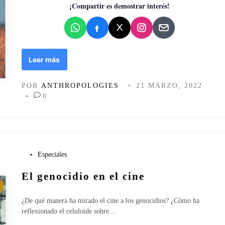
d
¡Compartir es demostrar interés!
o
e
n
D
Leer más
e
f
POR
ANTHROPOLOGIES
•
21 MARZO, 2022
e
•
0
n
s
a
d
e
l
P
Especiales
a
u
El genocidio en el cine
f
b
i
l
c
i
¿De qué manera ha mirado el cine a los genocidios? ¿Cómo ha
c
c
reflexionado el celuloide sobre…
i
a