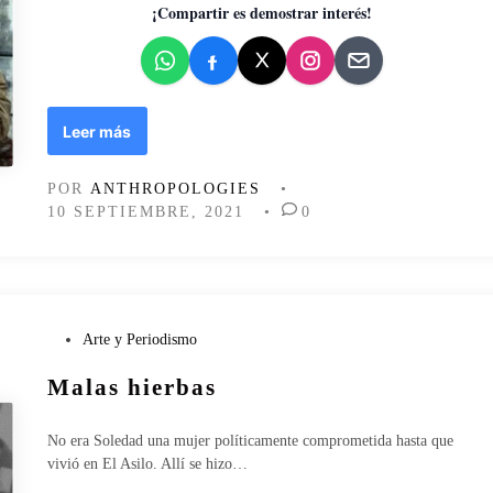
ó
d
¡Compartir es demostrar interés!
n
o
e
n
E
Leer más
l
g
POR
ANTHROPOLOGIES
•
e
10 SEPTIEMBRE, 2021
•
0
n
o
c
i
d
i
P
Arte y Periodismo
o
u
Malas hierbas
e
b
n
l
e
i
No era Soledad una mujer políticamente comprometida hasta que
l
c
vivió en El Asilo. Allí se hizo…
c
a