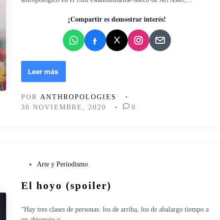
o
d
c
o
¡Compartir es demostrar interés!
o
e
s
n
t
u
m
M
Leer más
b
i
r
d
e
POR
ANTHROPOLOGIES
•
s
30 NOVIEMBRE, 2020
•
0
o
m
m
a
r
:
P
Arte y Periodismo
r
u
El hoyo (spoiler)
i
b
t
l
o
i
“Hay tres clases de personas: los de arriba, los de abalargo tiempo a
s
c
un abismojo y…