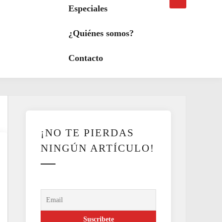
búsqueda
a
Especiales
modo
oscuro
¿Quiénes somos?
Contacto
¡NO TE PIERDAS
NINGÚN ARTÍCULO!