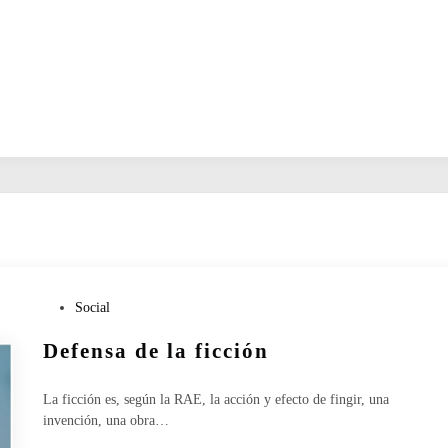
P
Social
u
Defensa de la ficción
b
l
i
La ficción es, según la RAE, la acción y efecto de fingir, una
c
invención, una obra…
a