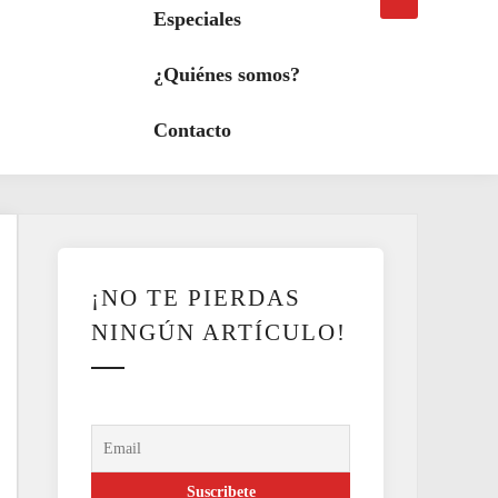
búsqueda
a
Especiales
modo
oscuro
¿Quiénes somos?
Contacto
¡NO TE PIERDAS
NINGÚN ARTÍCULO!