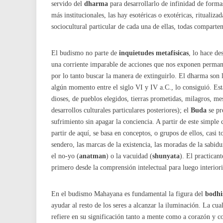
servido del
dharma
para desarrollarlo de infinidad de forma
más institucionales, las hay esotéricas o exotéricas, ritualiza
sociocultural particular de cada una de ellas, todas compart
El budismo no parte de
inquietudes metafísicas
, lo hace de
una corriente imparable de acciones que nos exponen perma
por lo tanto buscar la manera de extinguirlo. El dharma son 
algún momento entre el siglo VI y IV a.C., lo consiguió. Es
dioses, de pueblos elegidos, tierras prometidas, milagros, mesí
desarrollos culturales particulares posteriores); el
Buda
se pr
sufrimiento sin apagar la conciencia. A partir de este simpl
partir de aquí, se basa en conceptos, o grupos de ellos, cas
sendero, las marcas de la existencia, las moradas de la sabid
el no-yo (
anatman
) o la vacuidad (
shunyata
). El practican
primero desde la comprensión intelectual para luego interiori
En el budismo Mahayana es fundamental la figura del
bodhi
ayudar al resto de los seres a alcanzar la iluminación. La cu
refiere en su significación tanto a mente como a corazón y con