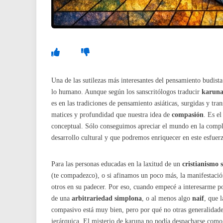
Una de las sutilezas más interesantes del pensamiento budist
lo humano. Aunque según los sanscritólogos traducir
karun
es en las tradiciones de pensamiento asiáticas, surgidas y tr
matices y profundidad que nuestra idea de
compasión
. Es el
conceptual. Sólo conseguimos apreciar el mundo en la compl
desarrollo cultural y que podremos enriquecer en este esfuer
Para las personas educadas en la laxitud de un
cristianismo 
(te compadezco), o si afinamos un poco más, la manifestació
otros en su padecer. Por eso, cuando empecé a interesarme por
de una
arbitrariedad simplona
, o al menos algo
naif
, que 
compasivo está muy bien, pero por qué no otras generalidades
jerárquica. El misterio de karuna no podía despacharse como u