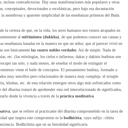
s, incluso contradictorias. Hay unas manifestaciones más populares y otras
das, conceptuales, devocionales o escolásticas, pero bajo esa decantación
en la asombrosa y aparente simplicidad de las enseñanzas primeras del Buda.
sde la certeza de que, en la vida, los seres humanos nos vemos atrapados en
nentemente al
sufrimiento (dukkha)
, de que podemos conocer sus causas y
las enseñanzas basadas en la manera en que un señor, que al parecer vivió en
tas son básicamente
las cuatro nobles verdades
. Así de simple. Nada de
as, etc. (las mitologías, los cielos e infiernos, dakas y dakinis budistas son
eocupó tan solo, y nada menos, de enseñar el modo de extinguir el
e comienzo viene el baile de conceptos. El pensamiento budista, formado a
i todos muy sencillos pero relacionados de manera muy compleja: el óctuple
uría, kleshas, etc. de esta relación emergen otros algo más sofisticados como
te del dharma tratará de aprehender esta red interrelacionada de significados,
zarlo desde la vivencia a través de la
práctica meditativa
.
sattva
, que se refiere al practicante del dharma comprometido en la tarea de
alidad que inspira este compromiso es la
bodhicitta
, cuyo sufijo –chitta
ciencia. Bodhichitta que en su literalidad significaría