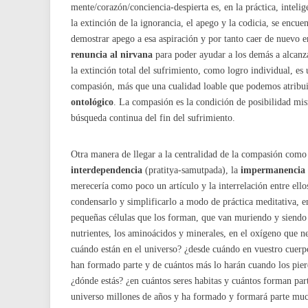
mente/corazón/conciencia-despierta es, en la práctica, intel
la extinción de la ignorancia, el apego y la codicia, se encue
demostrar apego a esa aspiración y por tanto caer de nuevo e
renuncia al nirvana
para poder ayudar a los demás a alcanza
la extinción total del sufrimiento, como logro individual, 
compasión, más que una cualidad loable que podemos atribu
ontológico
. La compasión es la condición de posibilidad mi
búsqueda continua del fin del sufrimiento.
Otra manera de llegar a la centralidad de la compasión como f
interdependencia
(pratitya-samutpada), la
impermanencia
merecería como poco un artículo y la interrelación entre ello
condensarlo y simplificarlo a modo de práctica meditativa, 
pequeñas células que los forman, que van muriendo y siendo s
nutrientes, los aminoácidos y minerales, en el oxígeno que 
cuándo están en el universo? ¿desde cuándo en vuestro cuerpo
han formado parte y de cuántos más lo harán cuando los pier
¿dónde estás? ¿en cuántos seres habitas y cuántos forman par
universo millones de años y ha formado y formará parte mucha