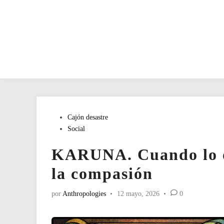
Publicado
Cajón desastre
en
Social
KARUNA. Cuando lo op
la compasión
por
Anthropologies
•
12 mayo, 2026
•
0