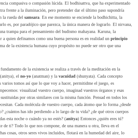
igencia compasiva o compasión lúcida. El bodhisattva, que ha experimentado
ntra frente a la iluminación, pero pretender dar el último paso supondría
n la rueda del
samsara
. En ese momento se enciende la bodhichitta, la
rlo es, por paradójico que parezca, la única manera de lograrlo. El nirvana,
es una trampa para el pensamiento del budismo mahayana. Karuna, la
ir a quien definamos como una buena persona es en realidad un
principio
sma de la existencia humana cuyo propósito no puede ser otro que una
undamento de la existencia se realiza a través de la meditación en la
(anitya), el
no-yo
(anatman) y la
vacuidad
(shunyata). Cada concepto
s varios tomos así que lo que voy a hacer, permitidme el juego, es
empecemos: visualizad vuestro cuerpo, imaginad vuestros órganos y esas
ustituidas por otras similares con la misma función. Pensad en todos los
necesitan. Cada molécula de vuestro cuerpo, cada átomo que lo forma ¿desde
? ¿cuántos has ido perdiendo a lo largo de tu vida? ¿de qué otros cuerpos
das esta noche o cuándo ya no estés? (
anitya
) Entonces ¿quién eres tú?
te de ti? Todo lo que nos compone, de una manera u otra, lleva en el
s cosas, otros seres vivos incluidos, flotará en la humedad del aire, lo