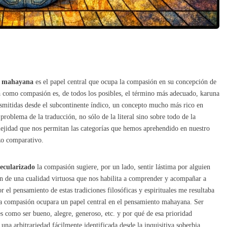
a
mahayana
es el papel central que ocupa la compasión en su concepción de
a
como compasión es, de todos los posibles, el término más adecuado, karuna
ansmitidas desde el subcontinente índico, un concepto mucho más rico en
 problema de la traducción, no sólo de la literal sino sobre todo de la
ejidad que nos permitan las categorías que hemos aprehendido en nuestro
zo comparativo.
secularizado
la compasión sugiere, por un lado, sentir lástima por alguien
n de una cualidad virtuosa que nos habilita a comprender y acompañar a
 el pensamiento de estas tradiciones filosóficas y espirituales me resultaba
la compasión ocupara un papel central en el pensamiento mahayana. Ser
 como ser bueno, alegre, generoso, etc. y por qué de esa prioridad
na arbitrariedad fácilmente identificada desde la inquisitiva soberbia