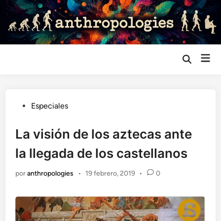
Saltar
al
contenido
Me
Abrir
búsqueda
prin
Publicado
Especiales
en
La visión de los aztecas ante
la llegada de los castellanos
por
anthropologies
•
19 febrero, 2019
•
0