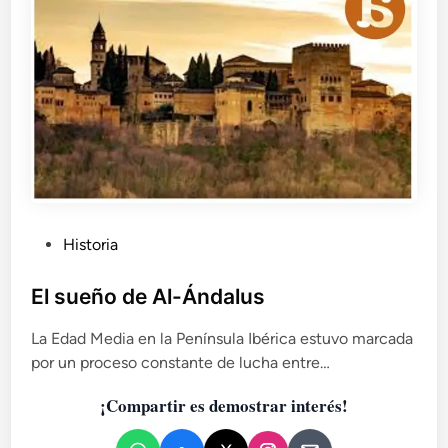
í
e
a
u
s
n
d
a
e
s
l
u
c
p
o
e
l
r
a
v
p
i
P
Historia
s
v
o
u
e
:
b
El sueño de Al-Ándalus
n
p
c
l
r
i
La Edad Media en la Península Ibérica estuvo marcada
i
e
a
por un proceso constante de lucha entre…
c
s
(
a
e
I
¡Compartir es demostrar interés!
d
n
I
t
o
)