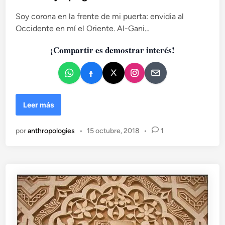
i
e
c
c
Soy corona en la frente de mi puerta: envidia al
a
a
Occidente en mí el Oriente. Al-Gani…
d
d
e
¡Compartir es demostrar interés!
o
n
e
c
n
i
a
y
R
Leer más
c
e
a
i
í
por
anthropologies
•
15 octubre, 2018
•
1
n
d
o
a
N
f
a
i
z
n
a
a
r
l
í
(
d
1