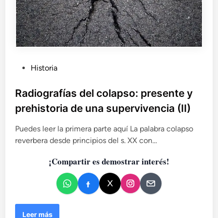
o
a
y
c
e
r
l
i
d
s
e
t
s
i
P
Historia
t
a
u
i
n
b
Radiografías del colapso: presente y
e
a
l
r
prehistoria de una supervivencia (II)
i
r
o
c
Puedes leer la primera parte aquí La palabra colapso
a
reverbera desde principios del s. XX con…
d
¡Compartir es demostrar interés!
o
e
n
R
Leer más