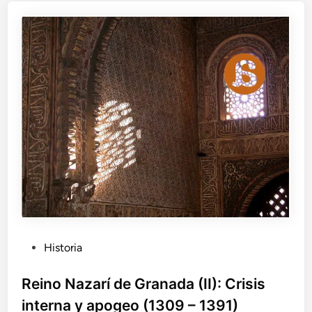
a
z
a
r
í
d
e
G
r
a
n
a
d
a
(
I
I
P
Historia
I
u
)
b
Reino Nazarí de Granada (II): Crisis
:
l
D
interna y apogeo (1309 – 1391)