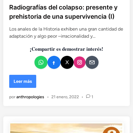
:
b
Radiografías del colapso: presente y
p
l
r
prehistoria de una supervivencia (I)
i
e
s
c
Los anales de la Historia exhiben una gran cantidad de
e
a
adaptación y algo peor –irracionalidad y…
n
d
t
¡Compartir es demostrar interés!
o
e
e
y
n
p
r
e
R
Leer más
h
a
i
d
s
por
anthropologies
•
21 enero, 2022
•
1
i
t
o
o
g
r
r
i
a
a
f
d