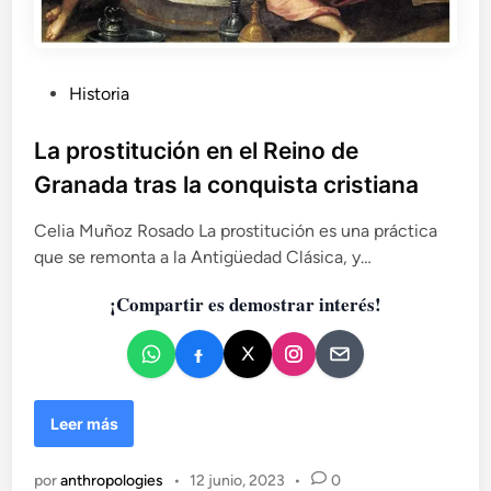
P
Historia
u
b
La prostitución en el Reino de
l
Granada tras la conquista cristiana
i
c
Celia Muñoz Rosado La prostitución es una práctica
a
que se remonta a la Antigüedad Clásica, y…
d
¡Compartir es demostrar interés!
o
e
n
L
Leer más
a
p
por
anthropologies
•
12 junio, 2023
•
0