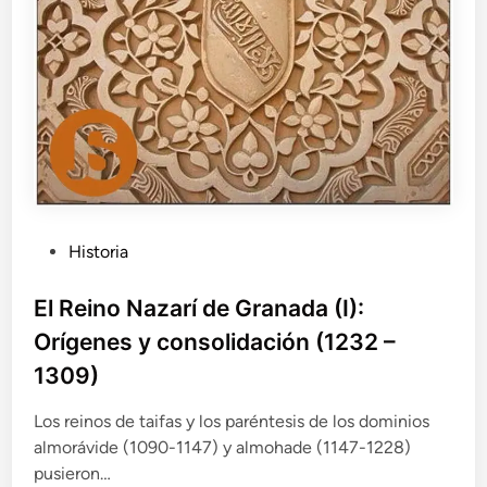
e
3
G
9
r
1
a
–
n
1
a
4
d
9
a
2
(
)
I
I
P
Historia
)
u
:
b
El Reino Nazarí de Granada (I):
C
l
r
Orígenes y consolidación (1232 –
i
i
1309)
s
c
i
a
Los reinos de taifas y los paréntesis de los dominios
s
d
almorávide (1090-1147) y almohade (1147-1228)
i
o
n
pusieron…
e