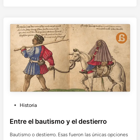
r
o
s
t
i
t
u
c
i
ó
n
e
n
e
l
R
P
Historia
e
i
u
n
b
Entre el bautismo y el destierro
o
l
d
Bautismo o destierro. Esas fueron las únicas opciones
i
e