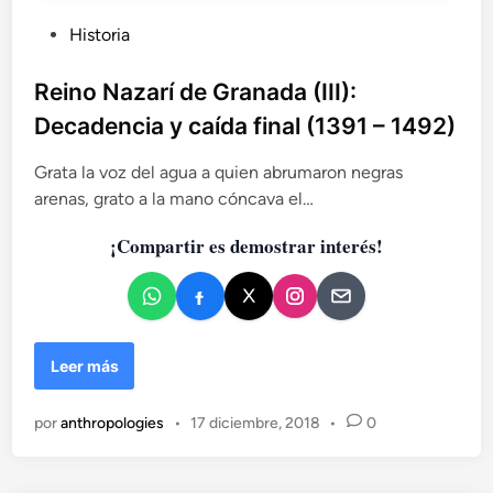
r
P
Historia
v
u
i
b
Reino Nazarí de Granada (III):
v
l
e
Decadencia y caída final (1391 – 1492)
i
n
c
c
Grata la voz del agua a quien abrumaron negras
i
a
arenas, grato a la mano cóncava el…
a
d
(
¡Compartir es demostrar interés!
o
I
e
)
n
R
Leer más
e
i
por
anthropologies
•
17 diciembre, 2018
•
0
n
o
N