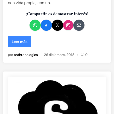
a
con vida propia, con un…
d
¡Compartir es demostrar interés!
o
e
n
E
Leer más
c
o
por
anthropologies
•
26 diciembre, 2018
•
0
n
o
m
í
a
s
o
l
i
d
a