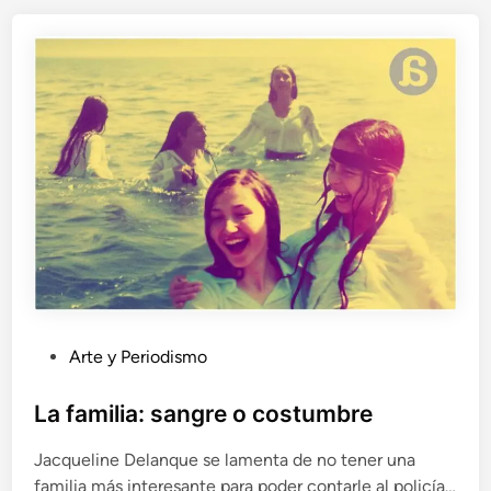
i
o
d
e
s
e
n
t
i
r
s
e
e
s
p
P
Arte y Periodismo
e
u
c
b
La familia: sangre o costumbre
i
l
a
Jacqueline Delanque se lamenta de no tener una
l
i
familia más interesante para poder contarle al policía…
c