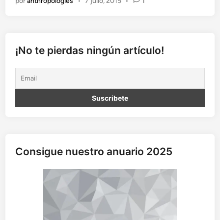
por
anthropologies
•
7 julio, 2015
•
1
p
l
e
i
n
¡No te pierdas ningún artículo!
p
r
o
g
r
e
s
s
Consigue nuestro anuario 2025