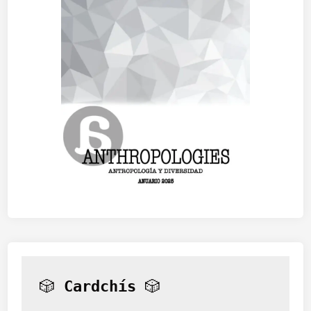
🎲 
Cardchís
 🎲