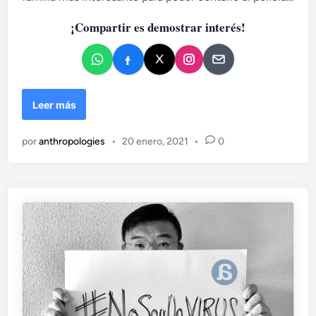
a
¡Compartir es demostrar interés!
d
o
e
n
L
Leer más
a
f
por
anthropologies
•
20 enero, 2021
•
0
a
m
i
l
i
a
:
s
a
n
g
r