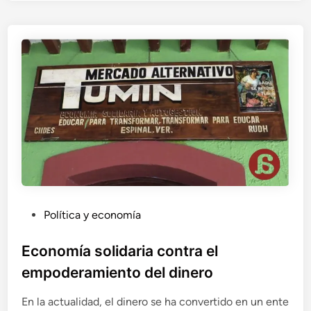
c
o
e
n
u
n
m
u
n
d
o
g
l
o
b
P
Política y economía
a
u
l
b
Economía solidaria contra el
l
empoderamiento del dinero
i
c
En la actualidad, el dinero se ha convertido en un ente