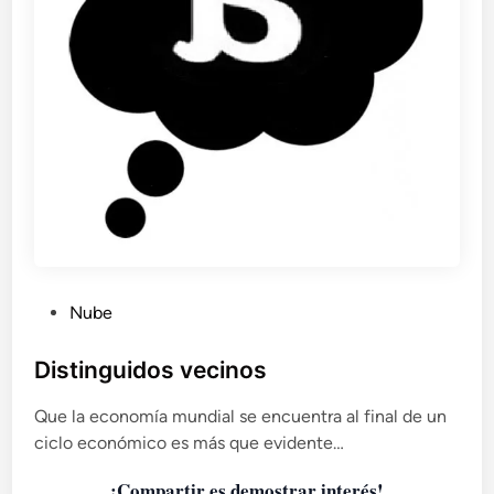
r
i
a
c
o
n
t
r
a
e
l
e
m
p
P
Nube
o
u
d
b
Distinguidos vecinos
e
l
r
Que la economía mundial se encuentra al final de un
i
a
ciclo económico es más que evidente…
c
m
a
i
¡Compartir es demostrar interés!