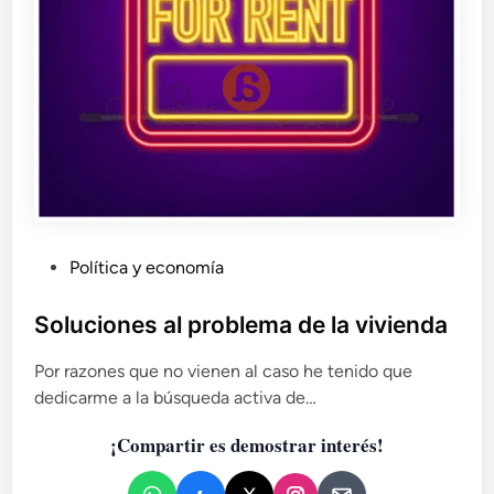
P
Política y economía
u
b
Soluciones al problema de la vivienda
l
Por razones que no vienen al caso he tenido que
i
dedicarme a la búsqueda activa de…
c
a
¡Compartir es demostrar interés!
d
o