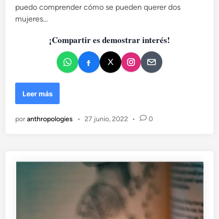
puedo comprender cómo se pueden querer dos
c
mujeres…
a
d
¡Compartir es demostrar interés!
o
e
n
N
Leer más
o
r
por
anthropologies
•
27 junio, 2022
•
0
m
a
l