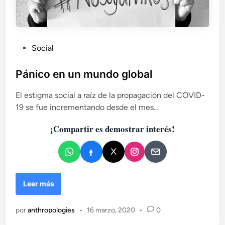
e
o
c
o
P
Social
s
u
t
u
b
Pánico en un mundo global
m
l
b
El estigma social a raíz de la propagación del COVID-
i
r
19 se fue incrementando desde el mes…
c
e
a
¡Compartir es demostrar interés!
d
o
e
n
P
Leer más
á
n
por
anthropologies
•
16 marzo, 2020
•
0
i