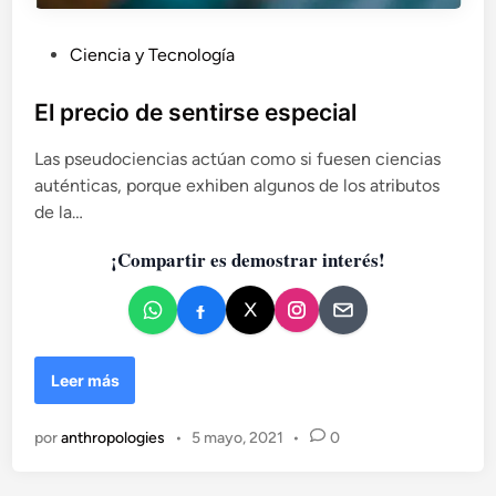
P
Ciencia y Tecnología
u
b
El precio de sentirse especial
l
Las pseudociencias actúan como si fuesen ciencias
i
auténticas, porque exhiben algunos de los atributos
c
de la…
a
d
¡Compartir es demostrar interés!
o
e
n
E
Leer más
l
p
por
anthropologies
•
5 mayo, 2021
•
0
r
e
c