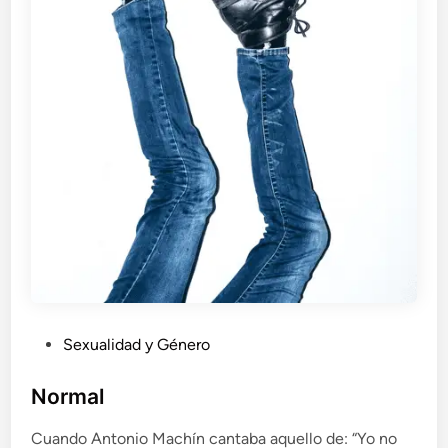
a
d
e
l
a
v
i
v
i
e
n
d
a
P
Sexualidad y Género
u
b
Normal
l
Cuando Antonio Machín cantaba aquello de: “Yo no
i