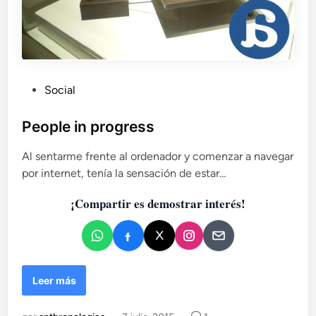
o
s
P
Social
u
b
People in progress
l
Al sentarme frente al ordenador y comenzar a navegar
i
por internet, tenía la sensación de estar…
c
a
¡Compartir es demostrar interés!
d
o
e
n
P
Leer más
e
o