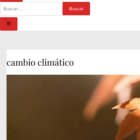
oscuro
búsqueda
Buscar:
Menú
principal
cambio climático