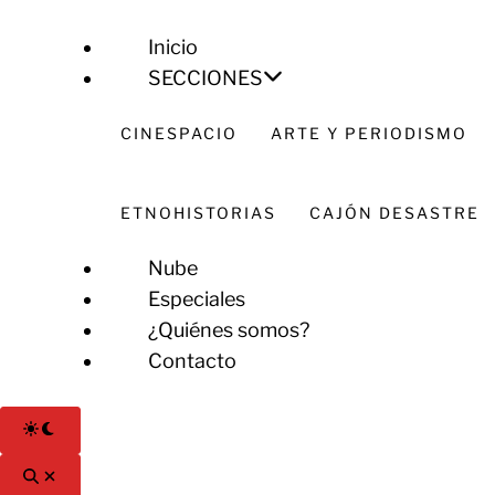
Inicio
SECCIONES
CINESPACIO
ARTE Y PERIODISMO
ETNOHISTORIAS
CAJÓN DESASTRE
Nube
Especiales
¿Quiénes somos?
Contacto
Cambiar
a
modo
Abrir