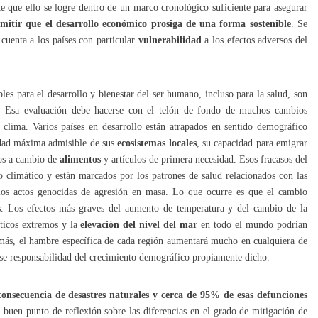
te que ello se logre dentro de un marco cronológico suficiente para asegurar
mitir que el desarrollo económico prosiga de una forma sostenible
. Se
 cuenta a los países con particular
vulnerabilidad
a los efectos adversos del
es para el desarrollo y bienestar del ser humano, incluso para la salud, son
o. Esa evaluación debe hacerse con el telón de fondo de muchos cambios
 clima. Varios países en desarrollo están atrapados en sentido demográfico
idad máxima admisible de sus
ecosistemas locales
, su capacidad para emigrar
ios a cambio de
alimentos
y artículos de primera necesidad. Esos fracasos del
o climático y están marcados por los patrones de salud relacionados con las
os actos genocidas de agresión en masa. Lo que ocurre es que el cambio
os. Los efectos más graves del aumento de temperatura y del cambio de la
áticos extremos y la
elevación del nivel del mar
en todo el mundo podrían
emás, el hambre específica de cada región aumentará mucho en cualquiera de
rase responsabilidad del crecimiento demográfico propiamente dicho.
nsecuencia de desastres naturales y cerca de 95% de esas defunciones
n buen punto de reflexión sobre las diferencias en el grado de mitigación de