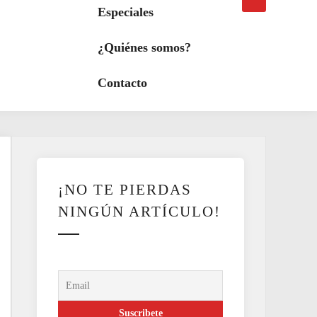
búsqueda
a
Especiales
modo
oscuro
¿Quiénes somos?
Contacto
¡NO TE PIERDAS
NINGÚN ARTÍCULO!