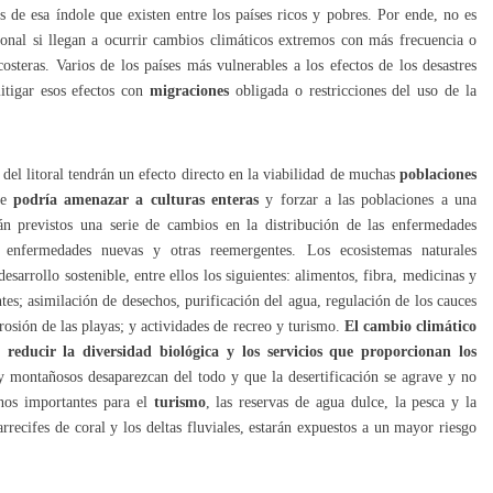
es de esa índole que existen entre los países ricos y pobres. Por ende, no es
ional si llegan a ocurrir cambios climáticos extremos con más frecuencia o
steras. Varios de los países más vulnerables a los efectos de los desastres
itigar esos efectos con
migraciones
obligada o restricciones del uso de la
 del litoral tendrán un efecto directo en la viabilidad de muchas
poblaciones
ue
podría amenazar a culturas enteras
y forzar a las poblaciones a una
n previstos una serie de cambios en la distribución de las enfermedades
 enfermedades nuevas y otras reemergentes. Los ecosistemas naturales
sarrollo sostenible, entre ellos los siguientes: alimentos, fibra, medicinas y
tes; asimilación de desechos, purificación del agua, regulación de los cauces
erosión de las playas; y actividades de recreo y turismo.
El cambio climático
reducir la diversidad biológica y los servicios que proporcionan los
 y montañosos desaparezcan del todo y que la desertificación se agrave y no
inos importantes para el
turismo
, las reservas de agua dulce, la pesca y la
rrecifes de coral y los deltas fluviales, estarán expuestos a un mayor riesgo