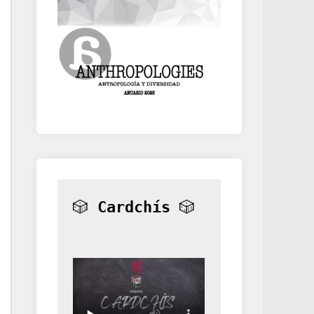
🎲 
Cardchís
 🎲