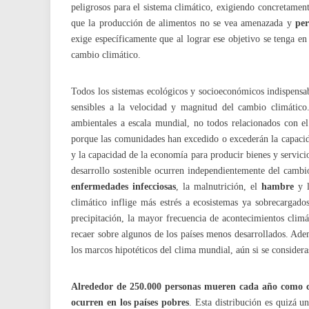
peligrosos para el sistema climático, exigiendo concretamen
que la producción de alimentos no se vea amenazada y
per
exige específicamente que al lograr ese objetivo se tenga en
cambio climático.
Todos los sistemas ecológicos y socioeconómicos indispensabl
sensibles a la velocidad y magnitud del cambio climátic
ambientales a escala mundial, no todos relacionados con el
porque las comunidades han excedido o excederán la capac
y la capacidad de la economía para producir bienes y servic
desarrollo sostenible ocurren independientemente del cambi
enfermedades infecciosas
, la malnutrición, el
hambre
y l
climático inflige más estrés a ecosistemas ya sobrecargad
precipitación, la mayor frecuencia de acontecimientos clim
recaer sobre algunos de los países menos desarrollados. Ad
los marcos hipotéticos del clima mundial, aún si se conside
Alrededor de 250.000 personas mueren cada año como co
ocurren en los países pobres
. Esta distribución es quizá u