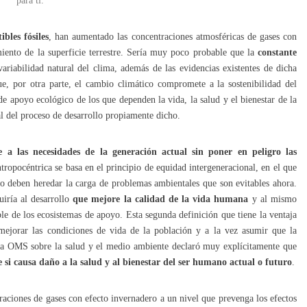
para ti.
bles fósiles
, han aumentado las concentraciones atmosféricas de gases con
miento de la superficie terrestre. Sería muy poco probable que la
constante
ariabilidad natural del clima, además de las evidencias existentes de dicha
, por otra parte, el cambio climático compromete a la sostenibilidad del
e apoyo ecológico de los que dependen la vida, la salud y el bienestar de la
 del proceso de desarrollo propiamente dicho.
 a las necesidades de la generación actual sin poner en peligro las
ntropocéntrica se basa en el principio de equidad intergeneracional, en el que
no deben heredar la carga de problemas ambientales que son evitables ahora.
uiría al desarrollo
que mejore la calidad de la vida humana
y al mismo
e de los ecosistemas de apoyo. Esta segunda definición que tiene la ventaja
mejorar las condiciones de vida de la población y a la vez asumir que la
la OMS sobre la salud y el medio ambiente declaró muy explícitamente que
e si causa daño a la salud y al bienestar del ser humano actual o futuro
.
raciones de gases con efecto invernadero a un nivel que prevenga los efectos