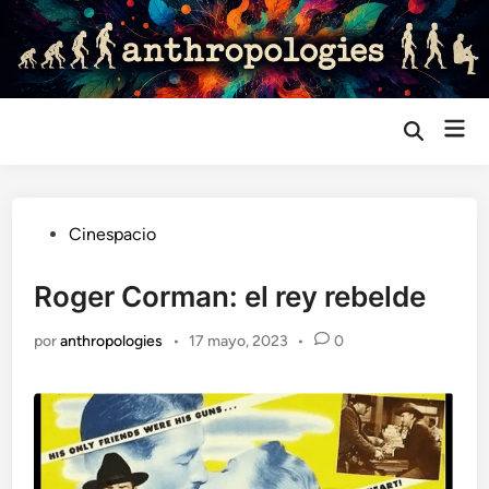
Saltar
al
contenido
Me
Abrir
búsqueda
prin
Publicado
Cinespacio
en
Roger Corman: el rey rebelde
por
anthropologies
•
17 mayo, 2023
•
0