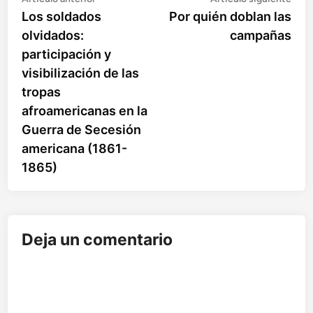
Navegación
anterior:
sigu
Los soldados
Por quién doblan las
de
olvidados:
campañas
entradas
participación y
visibilización de las
tropas
afroamericanas en la
Guerra de Secesión
americana (1861-
1865)
Deja un comentario