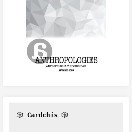
🎲 
Cardchís
 🎲