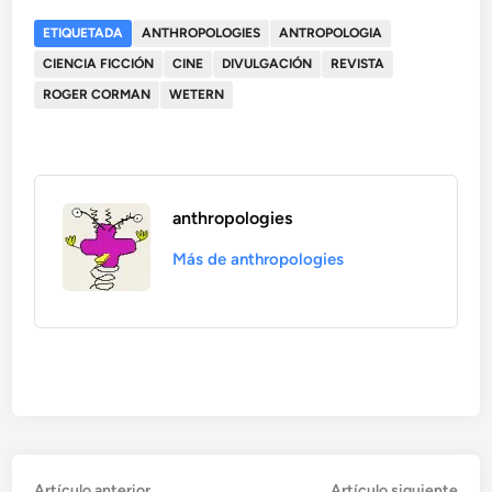
ETIQUETADA
ANTHROPOLOGIES
ANTROPOLOGIA
CIENCIA FICCIÓN
CINE
DIVULGACIÓN
REVISTA
ROGER CORMAN
WETERN
anthropologies
Más de anthropologies
Artículo
Artí
Artículo anterior
Artículo siguiente