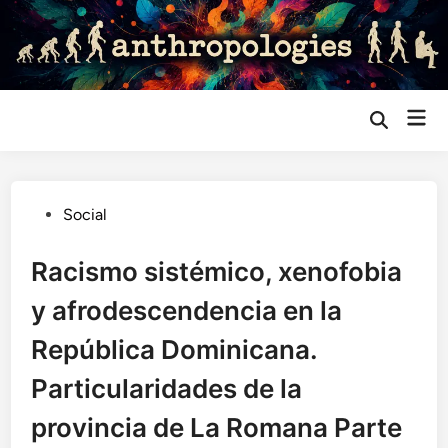
Saltar
al
contenido
Me
Abrir
búsqueda
prin
Publicado
Social
en
Racismo sistémico, xenofobia
y afrodescendencia en la
República Dominicana.
Particularidades de la
provincia de La Romana Parte