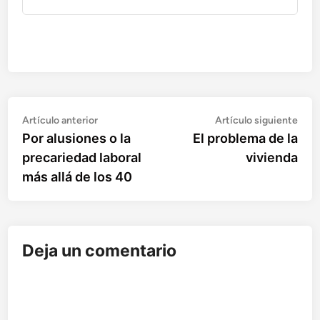
Artículo
Artí
Navegación
Artículo anterior
Artículo siguiente
anterior:
sigu
Por alusiones o la
El problema de la
de
precariedad laboral
vivienda
entradas
más allá de los 40
Deja un comentario