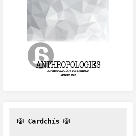
🎲 
Cardchís
 🎲