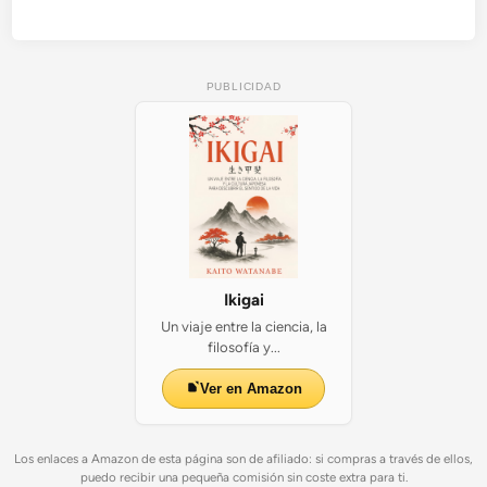
n
a
.
P
PUBLICIDAD
a
r
t
i
c
u
l
a
r
i
Ikigai
d
Un viaje entre la ciencia, la
a
filosofía y...
d
e
Ver en Amazon
s
d
e
Los enlaces a Amazon de esta página son de afiliado: si compras a través de ellos,
puedo recibir una pequeña comisión sin coste extra para ti.
l