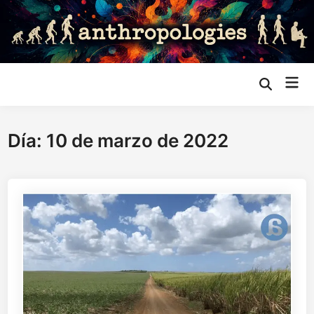
Saltar
al
contenido
Me
Abrir
búsqueda
prin
Día:
10 de marzo de 2022