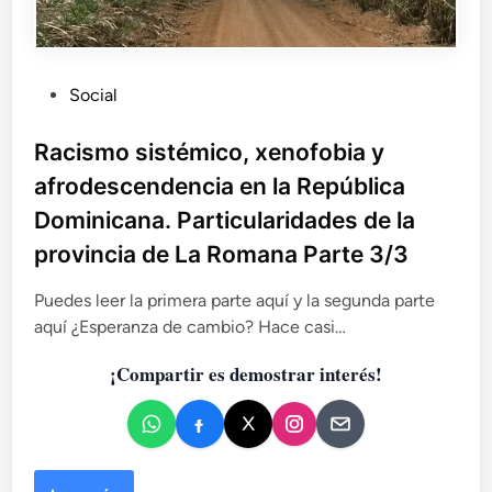
P
Social
u
b
Racismo sistémico, xenofobia y
l
afrodescendencia en la República
i
Dominicana. Particularidades de la
c
provincia de La Romana Parte 3/3
a
d
Puedes leer la primera parte aquí y la segunda parte
o
aquí ¿Esperanza de cambio? Hace casi…
e
n
¡Compartir es demostrar interés!