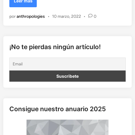
R
Leer más
a
c
por
anthropologies
•
10 marzo, 2022
•
0
i
s
m
o
s
¡No te pierdas ningún artículo!
i
s
t
é
m
i
c
o
,
Consigue nuestro anuario 2025
x
e
n
o
f