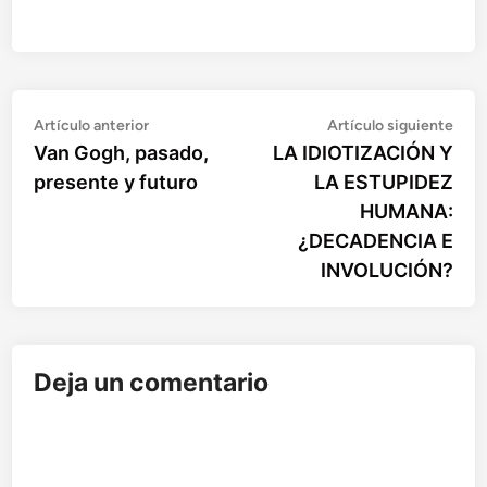
Artículo
Artí
Navegación
Artículo anterior
Artículo siguiente
anterior:
sigu
Van Gogh, pasado,
LA IDIOTIZACIÓN Y
de
presente y futuro
LA ESTUPIDEZ
entradas
HUMANA:
¿DECADENCIA E
INVOLUCIÓN?
Deja un comentario