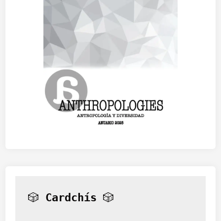
🎲 
Cardchís
 🎲