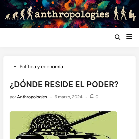
Saltar
al
contenido
Me
Abrir
búsqueda
prin
Publicado
Política y economía
en
¿DÓNDE RESIDE EL PODER?
por
Anthropologies
•
6 marzo, 2024
•
0