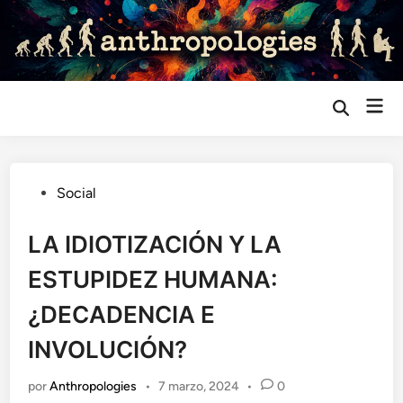
Saltar
al
contenido
Me
Abrir
búsqueda
prin
Publicado
Social
en
LA IDIOTIZACIÓN Y LA
ESTUPIDEZ HUMANA:
¿DECADENCIA E
INVOLUCIÓN?
por
Anthropologies
•
7 marzo, 2024
•
0