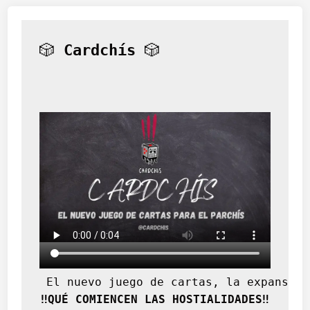
🎲 
Cardchís
 🎲
 El nuevo juego de cartas, la expansión
‼️QUÉ COMIENCEN LAS HOSTIALIDADES‼️