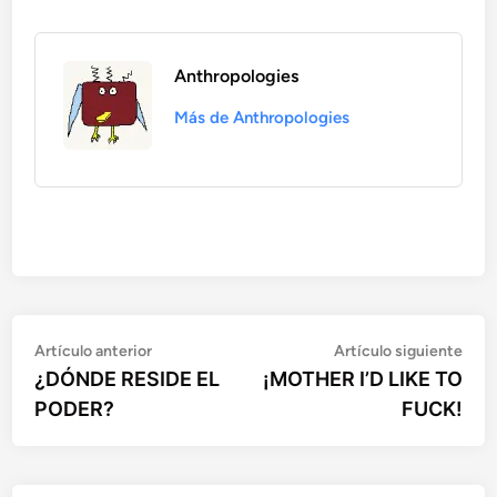
Anthropologies
Más de Anthropologies
Artículo
Artí
Navegación
Artículo anterior
Artículo siguiente
anterior:
sigu
¿DÓNDE RESIDE EL
¡MOTHER I’D LIKE TO
de
PODER?
FUCK!
entradas