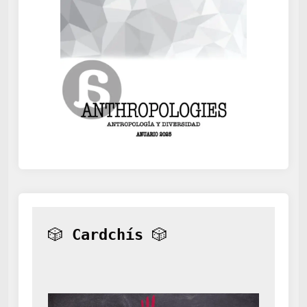
🎲 
Cardchís
 🎲