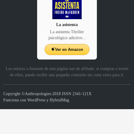
La asistenta
La asistenta Thriller
psicológico adictivo...
Ver en Amazon
Los enlaces a Amazon de esta página son de afiliado: si compras a través
de ellos, puedo recibir una pequeña comisión sin coste extra para ti.
Copyright ©Anthropologies-2018 ISSN 2341-121X
Funciona con
WordPress
y
HybridMag
.