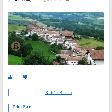
por
anthropologies
•
1 agosto, 2023
•
0
Rubén Blasco
Rubén Blasco