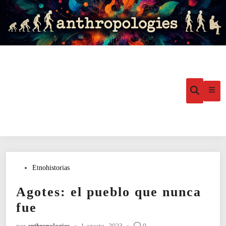
Saltar
al
contenido
Menú
Abrir
búsqueda
princ
Publicado
Etnohistorias
en
Agotes: el pueblo que nunca
fue