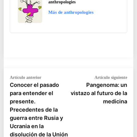
anthropologies
Más de anthropologies
Navegación
Artículo
Artíc
Artículo anterior
Artículo siguiente
anterior:
siguie
Conocer el pasado
Pangenoma: un
de
para entender el
vistazo al futuro de la
entradas
presente.
medicina
Precedentes de la
guerra entre Rusia y
Ucrania en la
disolución de la Unión