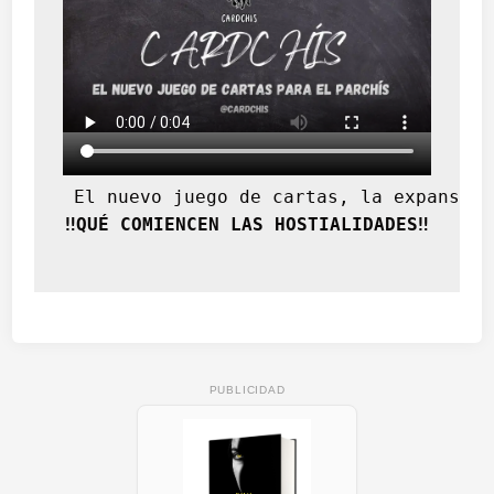
e
 El nuevo juego de cartas, la expansión
‼️QUÉ COMIENCEN LAS HOSTIALIDADES‼️
PUBLICIDAD