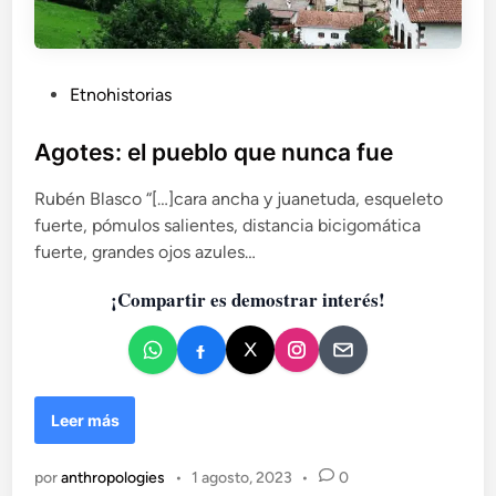
P
Etnohistorias
u
b
Agotes: el pueblo que nunca fue
l
Rubén Blasco “[…]cara ancha y juanetuda, esqueleto
i
fuerte, pómulos salientes, distancia bicigomática
c
fuerte, grandes ojos azules…
a
d
¡Compartir es demostrar interés!
o
e
n
A
Leer más
g
o
por
anthropologies
•
1 agosto, 2023
•
0
t