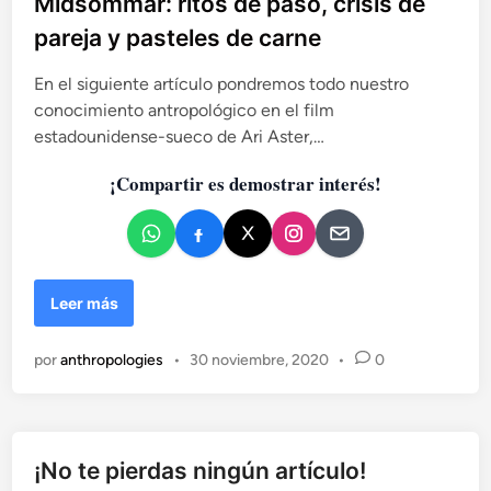
Midsommar: ritos de paso, crisis de
e
l
pareja y pasteles de carne
i
c
En el siguiente artículo pondremos todo nuestro
a
conocimiento antropológico en el film
d
estadounidense-sueco de Ari Aster,…
o
¡Compartir es demostrar interés!
e
n
M
Leer más
i
d
por
anthropologies
•
30 noviembre, 2020
•
0
s
o
m
m
a
¡No te pierdas ningún artículo!
r