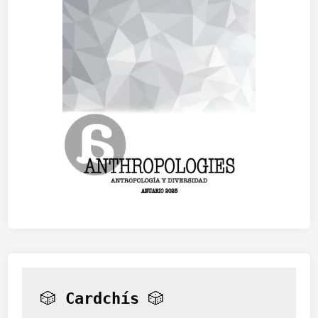
🎲 
Cardchís
 🎲