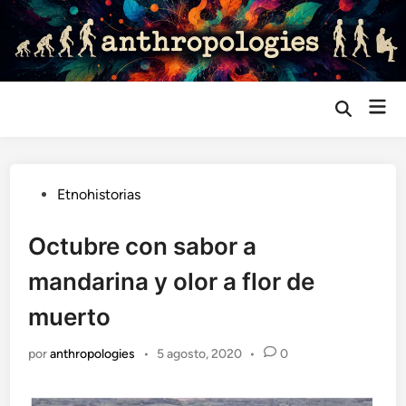
Saltar
al
contenido
Me
Abrir
búsqueda
prin
Publicado
Etnohistorias
en
Octubre con sabor a
mandarina y olor a flor de
muerto
por
anthropologies
•
5 agosto, 2020
•
0