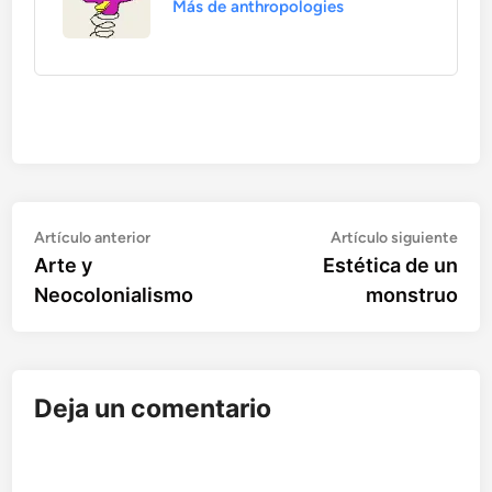
Más de anthropologies
Artículo
Artí
Navegación
Artículo anterior
Artículo siguiente
anterior:
sigu
Arte y
Estética de un
de
Neocolonialismo
monstruo
entradas
Deja un comentario