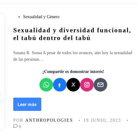
d
c
e
o
l
P
Sexualidad y Género
a
u
s
Sexualidad y diversidad funcional,
b
i
l
el tabú dentro del tabú
r
i
e
c
Susana R. Sousa A pesar de todos los avances, aún hoy la sexualidad
n
a
de las personas…
a
d
o
¡Compartir es demostrar interés!
e
n
S
Leer más
e
x
POR
ANTHROPOLOGIES
•
19 JUNIO, 2023
•
u
0
a
l