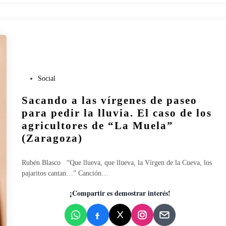
i
d
a
d
y
d
i
P
Social
v
u
e
Sacando a las vírgenes de paseo
b
r
l
para pedir la lluvia. El caso de los
s
i
agricultores de “La Muela”
i
c
d
(Zaragoza)
a
a
d
d
o
Rubén Blasco “Que llueva, que llueva, la Vírgen de la Cueva, los
f
e
pajaritos cantan…” Canción…
u
n
n
¡Compartir es demostrar interés!
c
i
o