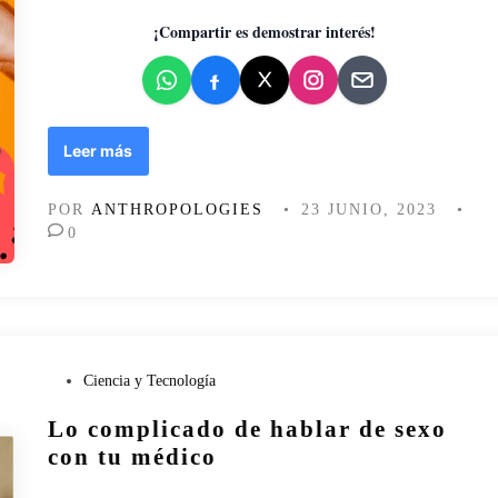
a
d
¡Compartir es demostrar interés!
o
e
n
◼️
Leer más
P
r
POR
ANTHROPOLOGIES
•
23 JUNIO, 2023
•
ó
0
x
i
m
o
n
ú
P
Ciencia y Tecnología
m
u
e
Lo complicado de hablar de sexo
b
r
l
con tu médico
o
i
:
c