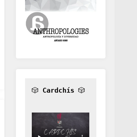
🎲 
Cardchís
 🎲