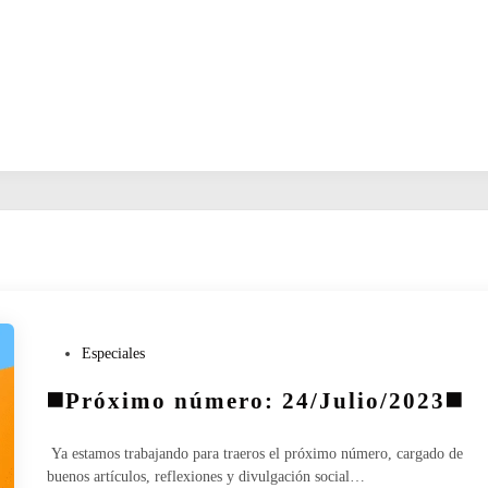
P
Especiales
u
◼️Próximo número: 24/Julio/2023◼️
b
l
i
Ya estamos trabajando para traeros el próximo número, cargado de
c
buenos artículos, reflexiones y divulgación social…