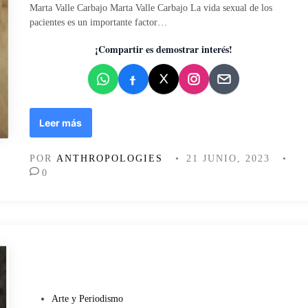
2
Marta Valle Carbajo Marta Valle Carbajo La vida sexual de los
a
4
pacientes es un importante factor…
d
/
o
J
¡Compartir es demostrar interés!
e
u
n
l
i
o
/
L
Leer más
2
o
0
c
POR
ANTHROPOLOGIES
•
21 JUNIO, 2023
•
2
o
0
3
m
◼️
p
l
i
c
a
d
o
d
P
Arte y Periodismo