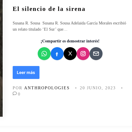
e
u
h
El silencio de la sirena
b
a
l
b
i
Susana R. Sousa Susana R. Sousa Adelaida García Morales escribió
l
c
un relato titulado ‘El Sur’ que…
a
a
r
d
¡Compartir es demostrar interés!
d
o
e
e
s
n
e
x
E
Leer más
o
l
c
s
o
POR
ANTHROPOLOGIES
•
20 JUNIO, 2023
•
i
n
0
l
t
e
u
n
m
c
é
i
d
o
i