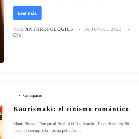
n
a
S
Leer más
l
a
,
c
e
POR
ANTHROPOLOGIES
•
16 JUNIO, 2023
•
a
l
0
n
t
d
a
o
b
a
ú
l
d
a
e
s
n
v
t
í
r
P
Cinespacio
r
o
u
g
d
Kaurismaki: el cinismo romántico
b
e
e
l
n
l
i
e
Manu Pineda “Porque al final, Aki Kaurismäki, lleva desde los 80
t
c
s
haciendo siempre la misma película.…
a
a
d