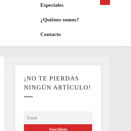
búsqueda
a
Especiales
modo
oscuro
¿Quiénes somos?
Contacto
¡NO TE PIERDAS
NINGÚN ARTÍCULO!