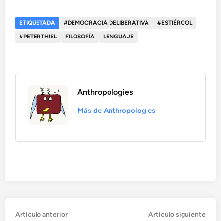
ETIQUETADA
#DEMOCRACIA DELIBERATIVA
#ESTIÉRCOL
#PETERTHIEL
FILOSOFÍA
LENGUAJE
Anthropologies
Más de Anthropologies
Artículo
Artí
Navegación
Artículo anterior
Artículo siguiente