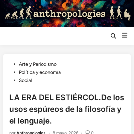
Saltar
al
contenido
Me
Abrir
búsqueda
prin
Publicado
Arte y Periodismo
en
Política y economía
Social
LA ERA DEL ESTIÉRCOL.De los
usos espúreos de la filosofía y
el lenguaje.
por
Anthropologies
•
8 mayo, 2026
•
0