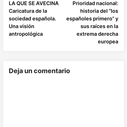
anterior:
sigu
LA QUE SE AVECINA
Prioridad nacional:
de
Caricatura de la
historia del “los
entradas
sociedad española.
españoles primero” y
Una visión
sus raíces en la
antropológica
extrema derecha
europea
Deja un comentario