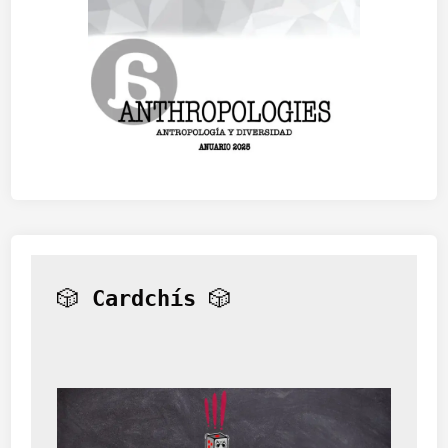
🎲 
Cardchís
 🎲