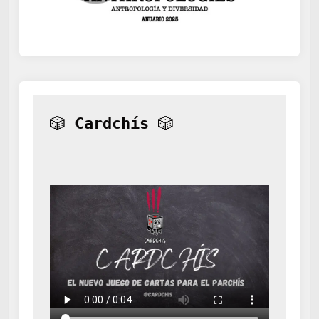
🎲 
Cardchís
 🎲