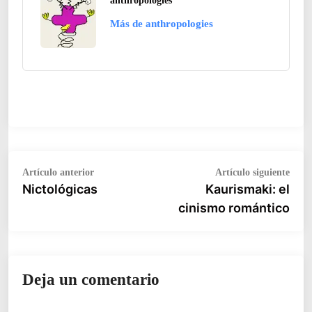
anthropologies
Más de anthropologies
Navegación
Artículo
Artíc
Artículo anterior
Artículo siguiente
anterior:
siguie
Nictológicas
Kaurismaki: el
de
cinismo romántico
entradas
Deja un comentario