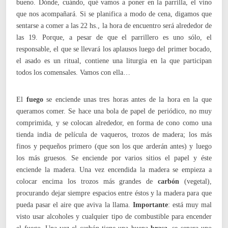
bueno. Dónde, cuándo, qué vamos a poner en la parrilla, el vino
que nos acompañará. Si se planifica a modo de cena, digamos que
sentarse a comer a las 22 hs., la hora de encuentro será alrededor de
las 19. Porque, a pesar de que el parrillero es uno sólo, el
responsable, el que se llevará los aplausos luego del primer bocado,
el asado es un ritual, contiene una liturgia en la que participan
todos los comensales. Vamos con ella…
El
fuego
se enciende unas tres horas antes de la hora en la que
queramos comer. Se hace una bola de papel de periódico, no muy
comprimida, y se colocan alrededor, en forma de cono como una
tienda india de película de vaqueros, trozos de madera; los más
finos y pequeños primero (que son los que arderán antes) y luego
los más gruesos. Se enciende por varios sitios el papel y éste
enciende la madera. Una vez encendida la madera se empieza a
colocar encima los trozos más grandes de
carbón
(vegetal),
procurando dejar siempre espacios entre éstos y la madera para que
pueda pasar el aire que aviva la llama.
Importante
: está muy mal
visto usar alcoholes y cualquier tipo de combustible para encender