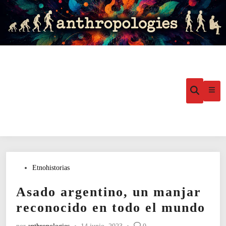
Saltar
al
contenido
Menú
Abrir
búsqueda
princ
Publicado
Etnohistorias
en
Asado argentino, un manjar
reconocido en todo el mundo