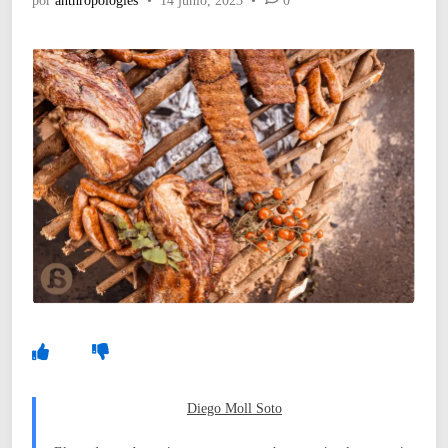
por
anthropologies
•
14 junio, 2023
•
0
Diego Moll Soto