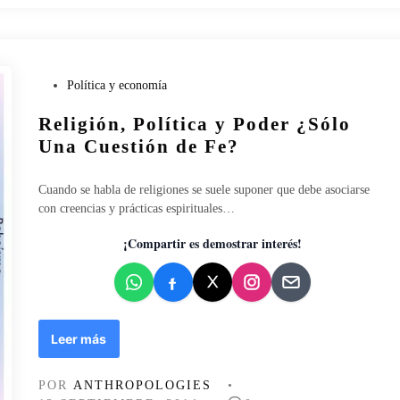
e
a
r
r
e
b
P
Política y economía
e
u
l
Religión, Política y Poder ¿Sólo
b
d
l
Una Cuestión de Fe?
e
i
d
c
e
Cuando se habla de religiones se suele suponer que debe asociarse
a
c
con creencias y prácticas espirituales…
d
u
o
¡Compartir es demostrar interés!
e
e
r
n
p
o
e
s
R
Leer más
c
e
l
l
POR
ANTHROPOLOGIES
•
a
i