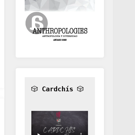
🎲 
Cardchís
 🎲