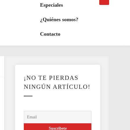
búsqueda
a
Especiales
modo
oscuro
¿Quiénes somos?
Contacto
¡NO TE PIERDAS
NINGÚN ARTÍCULO!