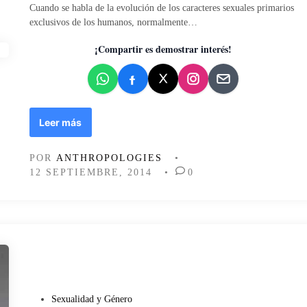
Cuando se habla de la evolución de los caracteres sexuales primarios
:
a
exclusivos de los humanos, normalmente…
i
d
n
o
¡Compartir es demostrar interés!
t
e
r
n
o
d
u
E
Leer más
c
l
c
p
i
POR
ANTHROPOLOGIES
•
e
ó
12 SEPTIEMBRE, 2014
•
0
n
n
e
y
h
c
u
o
m
l
a
e
n
c
o
c
p
i
P
Sexualidad y Género