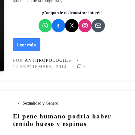
apasionado de la fotografía y…
d
o
¡Compartir es demostrar interés!
e
n
E
Leer más
l
C
POR
ANTHROPOLOGIES
•
o
12 SEPTIEMBRE, 2014
•
0
l
e
c
c
i
o
P
Sexualidad y Género
n
u
i
El pene humano podría haber
b
s
l
tenido hueso y espinas
t
i
a
c