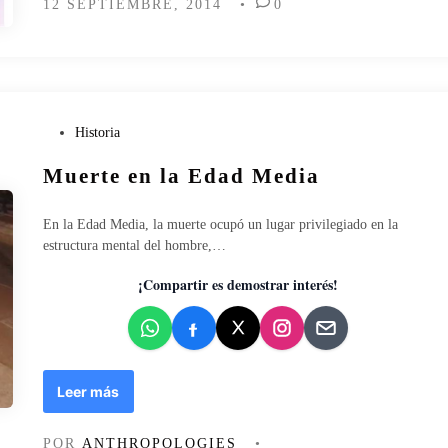
12 SEPTIEMBRE, 2014
•
0
v
g
o
i
ó
n
,
P
P
Historia
o
u
l
Muerte en la Edad Media
b
í
l
t
i
i
En la Edad Media, la muerte ocupó un lugar privilegiado en la
c
c
estructura mental del hombre,…
a
a
d
¡Compartir es demostrar interés!
y
o
P
e
o
n
d
e
M
Leer más
r
u
¿
e
S
POR
ANTHROPOLOGIES
•