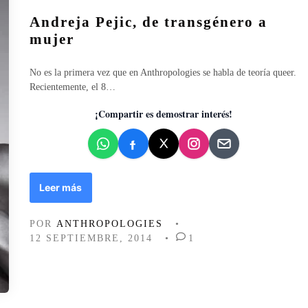
o
o
u
d
n
Andreja Pejic, de transgénero a
b
r
i
l
mujer
í
s
i
a
t
c
No es la primera vez que en Anthropologies se habla de teoría queer.
h
a
a
Recientemente, el 8…
a
s
d
b
d
o
¡Compartir es demostrar interés!
e
e
e
r
J
n
t
u
e
l
n
i
A
Leer más
i
o
n
d
d
o
POR
ANTHROPOLOGIES
•
r
h
12 SEPTIEMBRE, 2014
•
1
e
u
j
e
a
s
P
o
e
y