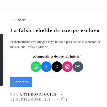
j
e
i
s
c
p
,
i
P
Social
d
n
u
e
a
La falsa rebelde de cuerpo esclavo
b
t
s
l
r
i
Probablemente esta imagen haya bastado para captar la atención de
a
c
más de uno. Miley Cyrus se…
n
a
s
d
¡Compartir es demostrar interés!
g
o
é
e
n
n
e
r
L
Leer más
o
a
a
f
m
POR
ANTHROPOLOGIES
•
a
u
12 SEPTIEMBRE, 2014
•
2
l
j
s