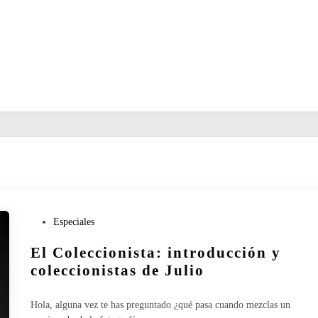
P
Especiales
u
El Coleccionista: introducción y
b
l
coleccionistas de Julio
i
c
Hola, alguna vez te has preguntado ¿qué pasa cuando mezclas un
a