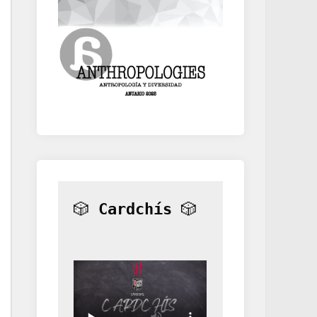
🎲 
Cardchís
 🎲