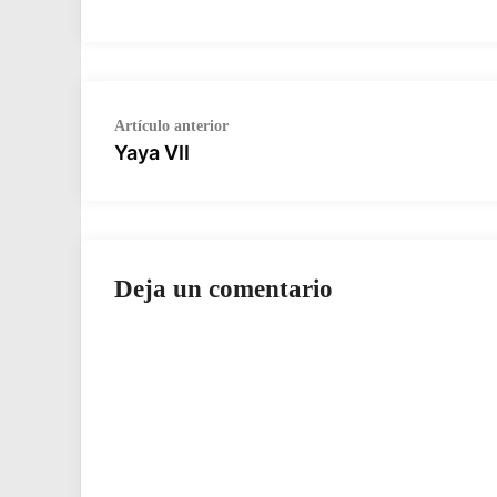
Navegación
Artículo
Artículo anterior
anterior:
Yaya VII
de
entradas
Deja un comentario