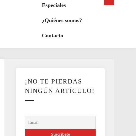
búsqueda
a
Especiales
modo
oscuro
¿Quiénes somos?
Contacto
¡NO TE PIERDAS
NINGÚN ARTÍCULO!