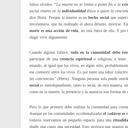
falsos olvidos.
“La muerte no se limita a poner fin a la
exi
social inserto en la
individualidad
física a quien la concien
dice Hertz. Porque la muerte es un
hecho social
que experi
involuntaria, que ha realizado el ahora difunto, morirse. E
morir es una acción de vida
, no está fuera de ella. Y por
elegir vivir dignamente.
Cuando alguien fallece,
todo en la comunidad debe reor
participar de una
creencia espiritual
o religiosa, o tener 
estando, al igual que los vivos, en algún sitio; probableme
ese
conmorir
entre los vivos. Es por tanto una labor colecti
las conciencias”
(Hertz). Ninguna persona sola puede reorden
social
es interdependiente, tanto lo serán, de otra manera, en
como en la muerte, la presencia y la ausencia son formas de e
Pero lo que primero debe realizar la comunidad para
consu
Aunque en las comunidades occidentalizadas
el cadáver es
todavía reservamos un pequeño espacio para una
ritualid
eludir que como una necesidad. Esto provoca que seamos m