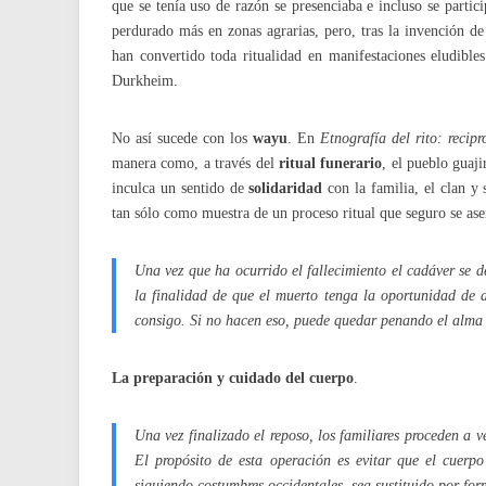
que se tenía uso de razón se presenciaba e incluso se parti
perdurado más en zonas agrarias, pero, tras la invención d
han convertido toda ritualidad en manifestaciones eludible
Durkheim.
No así sucede con los
wayu
. En
Etnografía del rito: recipr
manera como, a través del
ritual funerario
, el pueblo guaji
inculca un sentido de
solidaridad
con la familia, el clan y
tan sólo como muestra de un proceso ritual que seguro se a
Una vez que ha ocurrido el fallecimiento el cadáver se d
la finalidad de que el muerto tenga la oportunidad de 
consigo. Si no hacen eso, puede quedar penando el alma 
La preparación y cuidado del cuerpo
.
Una vez finalizado el reposo, los familiares proceden a ve
El propósito de esta operación es evitar que el cuer
siguiendo costumbres occidentales, sea sustituido por for