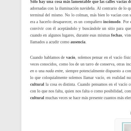
Sólo hay una cosa más lamentable que las calles vacías 
adornadas con la iluminación navideña. Al contrario de lo q
terminal del mismo. No lo colman, más bien lo vacían con s
era a hacerlo desaparecer, es un compañero
incómodo
. Por 
convivir con él aceptándolo y buscándole un sitio para 
cuando en algunos lugares, durante esas mismas
fechas
, vis
llamados a acudir como
ausencia
.
Cuando hablamos de
vacío
, solemos pensar en el vacío físi
veces conocidos, como los de un tarro de conserva, otras in
en
o una
nada
entre
, siempre potencialmente dispuesto a con
lo que coloquialmente solemos llamar vacío, en realidad n
cultural
la cosa es distinta. Cuando pensamos en el vacío 
con lo que nos falta, quien nos falta o como posibilidad, co
cultural
muchas veces se hace más presente cuantos más elem