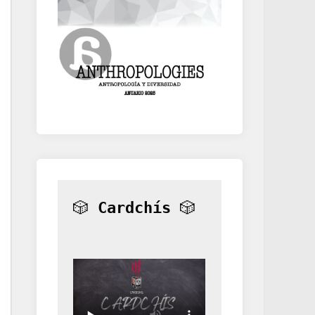
🎲 
Cardchís
 🎲