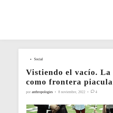
Publicado
Social
en
Vistiendo el vacío. L
como frontera piacula
por
anthropologies
•
8 noviembre, 2022
•
4