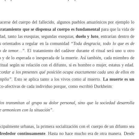
hacerse del cuerpo del fallecido, algunos pueblos amazónicos por ejemplo lo
 tratamiento que se dispensa al cuerpo es fundamental
para que la vida de
idad, tanto las exequias, segundas exequias,
duelo y luto
, entrarían dentro de
s orientados a regular en la comunidad
“Toda desgracia, todo lo que es de
a o de temor…”
. El tratamiento del cadáver durante el ritual será uno u otro
ido y de lo esperada o inesperada de la muerte. Así también, cada miembro de
tual según su relación con el difunto, si es hombre o mujer, estatus y edad.
recordar a los presentes qué posición ocupa exactamente cada uno de ellos en
mplio”
. Esto se aplica tanto a los vivos como al muerto.
La muerte es un
ico-afectivas de cada individuo porque, como escribió Durkheim:
os transmitan al grupo su dolor personal, sino que la sociedad desarrolla
e armonicen con la situación”
.
ncipalmente urbanas, la primera socialización con el cuerpo de un difunto sea
alrededor continuamente
. Hasta no hace mucho era de otra manera. Desde