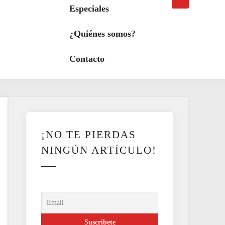
búsqueda
a
Especiales
modo
oscuro
¿Quiénes somos?
Contacto
¡NO TE PIERDAS
NINGÚN ARTÍCULO!