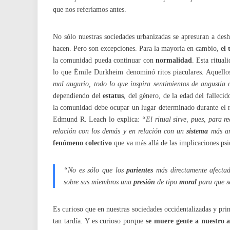
que nos referíamos antes.
No sólo nuestras sociedades urbanizadas se apresuran a des
hacen. Pero son excepciones. Para la mayoría en cambio,
el
la comunidad pueda continuar con
normalidad
. Esta ritual
lo que Émile Durkheim denominó ritos piaculares. Aquello
mal augurio, todo lo que inspira sentimientos de angusti
dependiendo del
estatus
, del género, de la edad del fallec
la comunidad debe ocupar un lugar determinado durante el ri
Edmund R. Leach lo explica:
“El ritual sirve, pues, para 
relación con los demás y en relación con un
sistema
más a
fenómeno colectivo
que va más allá de las implicaciones ps
“No es sólo que los
parientes
más directamente afectad
sobre sus miembros una
presión
de tipo
moral
para que s
Es curioso que en nuestras sociedades occidentalizadas y pri
tan tardía. Y es curioso porque
se muere gente a nuestro 