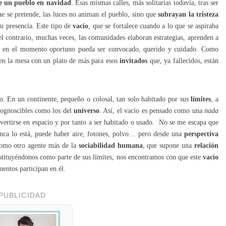
de un pueblo en navidad
. Esas mismas calles, más solitarias todavía, tras ser
ue se pretende, las luces no animan el pueblo, sino que
subrayan la tristeza
u presencia. Este tipo de
vacío
, que se fortalece cuando a lo que se aspiraba
el contrario, muchas veces, las comunidades elaboran estrategias, aprenden a
que en el momento oportuno pueda ser convocado, querido y cuidado. Como
ten la mesa con un plato de más para esos
invitados
que, ya fallecidos, están
co. En un continente, pequeño o colosal, tan solo habitado por sus
límites
, a
cognoscibles como los del
universo
. Así, el vacío es pensado como una
nada
vertirse en espacio y por tanto a ser habitado o usado. No se me escapa que
unca lo está, puede haber aire, fotones, polvo… pero desde una
perspectiva
como otro agente más de la
sociabilidad humana
, que supone una
relación
nstituyéndonos como parte de sus límites, nos encontramos con que este
vacío
entos participan en él.
PUBLICIDAD