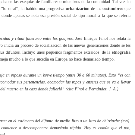
cipaba en las exequias de familiares o miembros de la comunidad. Tal vez ha
e “lo rural”, ha habido una progresiva
urbanización
de las
costumbres
que
s donde apenas se nota esa presión social de tipo moral a la que se refería
ocidad y ritual funerario entre los goajiros
, José Enrique Finol nos relata la
ro inicia un proceso de socialización de las nuevas generaciones donde se les
 sus difuntos. Incluyo unos pequeños fragmentos extraídos de la
etnografía
semeja mucho a lo que sucedía en Europa no hace demasiado tiempo.
eja en reposo durante un breve tiempo (entre 30 a 60 minutos). Esto “es con
acomodar sus pertenencias, acomodar las ropas y enseres que se va a llevar
del muerto en la casa donde falleció” (cita Finol a
Fernández, J. A.)
rter en el estómago del difunto de medio litro a un litro de chirrinche (ron).
po comience a descomponerse demasiado rápido. Hoy es común que el ron,
mol.