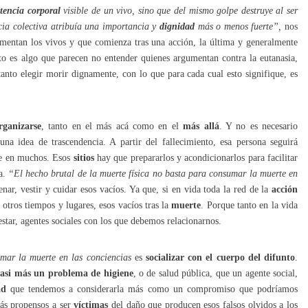
stencia corporal
visible de un vivo, sino que del mismo golpe destruye al ser
cia colectiva atribuía una importancia y
dignidad
más o menos fuerte”,
nos
mentan los vivos y que comienza tras una acción, la última y generalmente
sto es algo que parecen no entender quienes argumentan contra la eutanasia,
 tanto elegir morir dignamente, con lo que para cada cual esto signifique, es
ganizarse
, tanto en el más acá como en el
más allá
. Y no es necesario
una idea de trascendencia. A partir del fallecimiento, esa persona seguirá
nte en muchos. Esos
sitios
hay que prepararlos y acondicionarlos para facilitar
va.
“El hecho brutal de la muerte física no basta para consumar la muerte en
ar, vestir y cuidar esos vacíos. Ya que, si en vida toda la red de la
acción
 otros tiempos y lugares, esos vacíos tras la
muerte
. Porque tanto en la vida
star, agentes sociales con los que debemos relacionarnos.
mar la muerte en las conciencias
es
socializar con el cuerpo del difunto
.
 casi más un problema de higiene
, o de salud pública, que un agente social,
ad
que tendemos a considerarla más como un compromiso que podríamos
ás propensos a ser
víctimas
del daño que producen esos falsos olvidos a los