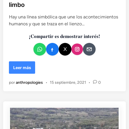
l
y
limbo
i
l
c
a
Hay una línea simbólica que une los acontecimientos
c
a
humanos y que se traza en el lienzo…
o
d
m
¡Compartir es demostrar interés!
o
u
e
n
n
i
d
a
G
Leer más
d
e
c
n
o
por
anthropologies
•
15 septiembre, 2021
•
0
o
m
c
o
i
f
d
r
i
o
o
n
s
t
y