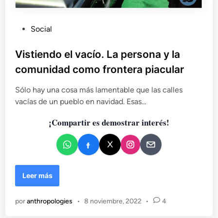
P
Social
u
b
Vistiendo el vacío. La persona y la
l
comunidad como frontera piacular
i
c
Sólo hay una cosa más lamentable que las calles
a
vacías de un pueblo en navidad. Esas…
d
¡Compartir es demostrar interés!
o
e
n
V
Leer más
i
s
por
anthropologies
•
8 noviembre, 2022
•
4
t
i