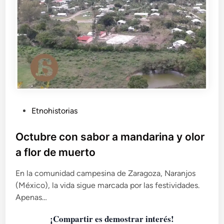
e
r
r
i
a
t
p
o
i
s
a
f
c
u
u
n
l
e
a
r
r
P
Etnohistorias
a
u
r
b
i
Octubre con sabor a mandarina y olor
o
l
a flor de muerto
:
i
e
c
En la comunidad campesina de Zaragoza, Naranjos
l
a
(México), la vida sigue marcada por las festividades.
e
d
Apenas…
t
o
e
¡Compartir es demostrar interés!
e
r